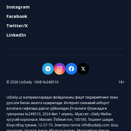
Instagram
Facebook
Twitter/X
LinkedIn
© 2026 UzDaily · ОАВ №248510
18+
UzDaily.uz материалларидан фойдаланиш фақат таҳририятнинг ёзма
рухсати билан амалга оширилади. Интернет-оммавий ахборот
воситаси сифатида давлат рўйхатидан ўтганлиги тўғрисидаги
гувоҳнома №248510, 2024 йил 1 апрель. Муассис: «Daily Media»
хусусий корхонаси. Манзил: Ўзбекистон, 100180, Тошкент шаҳри,
Юнусобод тумани, 12-27-73. Электрон почта: info@uzdaily.com. Бош
муҳаррир: Умаров Анвар Абрарджанович. Муаллифлар фикри