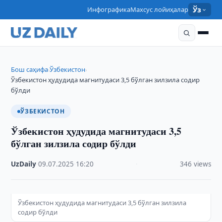
Инфографика
Махсус лойиҳалар
Ўз
Бош саҳифа
Ўзбекистон
›
›
Ўзбекистон ҳудудида магнитудаси 3,5 бўлган зилзила содир
бўлди
ЎЗБЕКИСТОН
Ўзбекистон ҳудудида магнитудаси 3,5
бўлган зилзила содир бўлди
UzDaily
·
09.07.2025
·
16:20
·
346 views
Ўзбекистон ҳудудида магнитудаси 3,5 бўлган зилзила
содир бўлди