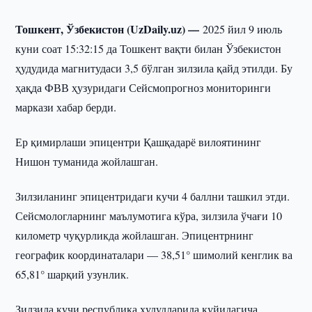
Тошкент, Ўзбекистон (UzDaily.uz) —
2025 йил 9 июль
куни соат 15:32:15 да Тошкент вақти билан Ўзбекистон
ҳудудида магнитудаси 3,5 бўлган зилзила қайд этилди. Бу
ҳақда ФВВ ҳузуридаги Сейсмопрогноз мониторинги
маркази хабар берди.
Ер қимирлаши эпицентри Қашқадарё вилоятининг
Нишон туманида жойлашган.
Зилзиланинг эпицентридаги кучи 4 баллни ташкил этди.
Сейсмологларнинг маълумотига кўра, зилзила ўчағи 10
километр чуқурликда жойлашган. Эпицентрнинг
географик координаталари — 38,51° шимолий кенглик ва
65,81° шарқий узунлик.
Зилзила кучи республика ҳудудларида қуйидагича