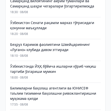
Самарқанд вилоятининг айрим туманлари ва
Самарқанд шаҳри чегаралари ўзгартирилмоқда
18:30 · 08/08
Ўзбекистон Сенати рақамли марказ тўғрисидаги
қонунни маъқуллади
18:20 · 08/08
Беҳруз Каримов фаолиятини Швейцариянинг
«Лугано» клубида давом эттиради
18:10 · 08/08
Ўзбекистонда ЙҲҚ бўйича ишларни кўриб чиқиш
тартиби ўзгариши мумкин
18:00 · 08/08
Билимларни баҳолаш агентлиги ва ЮНИСЕФ
таълим тизимини баҳолашни ривожлантиришни
муҳокама қилди
17:55 · 08/08