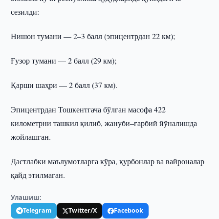
сезилди:
Нишон тумани — 2–3 балл (эпицентрдан 22 км);
Ғузор тумани — 2 балл (29 км);
Қарши шаҳри — 2 балл (37 км).
Эпицентрдан Тошкентгача бўлган масофа 422
километрни ташкил қилиб, жануби–ғарбий йўналишда
жойлашган.
Дастлабки маълумотларга кўра, қурбонлар ва вайроналар
қайд этилмаган.
Улашиш:
Telegram
Twitter/X
Facebook