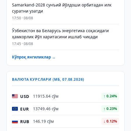
Samarkand-2028 сунъий йўлдоши орбитадан илк
суратни узатди
17:50 · 08/08
Ўзбекистон ва Беларусь энергетика соҳасидаги
ҳамкорлик йўл харитасини ишлаб чиқади
17:45 · 08/08
Кўпроқ янгиликлар →
ВАЛЮТА КУРСЛАРИ (МБ, 07.08.2026)
USD
11915.64 сўм
↑ 0.24%
EUR
13749.46 сўм
↑ 0.23%
RUB
146.19 сўм
↓ 0.12%