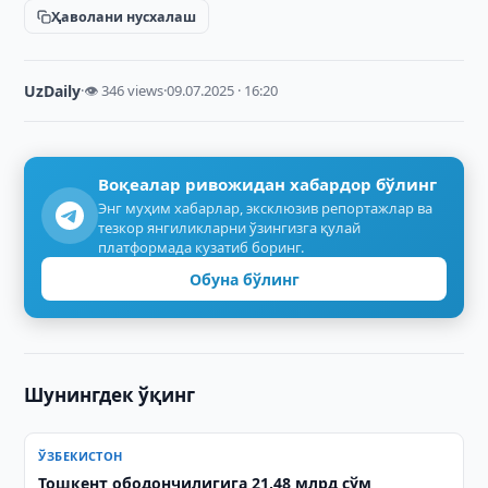
Ҳаволани нусхалаш
UzDaily
·
👁 346 views
·
09.07.2025 · 16:20
Воқеалар ривожидан хабардор бўлинг
Энг муҳим хабарлар, эксклюзив репортажлар ва
тезкор янгиликларни ўзингизга қулай
платформада кузатиб боринг.
Обуна бўлинг
Шунингдек ўқинг
ЎЗБЕКИСТОН
Тошкент ободончилигига 21,48 млрд сўм