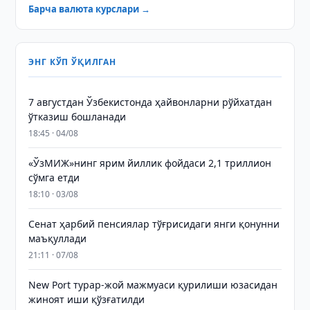
Барча валюта курслари →
ЭНГ КЎП ЎҚИЛГАН
7 августдан Ўзбекистонда ҳайвонларни рўйхатдан
ўтказиш бошланади
18:45 · 04/08
«ЎзМИЖ»нинг ярим йиллик фойдаси 2,1 триллион
сўмга етди
18:10 · 03/08
Сенат ҳарбий пенсиялар тўғрисидаги янги қонунни
маъқуллади
21:11 · 07/08
New Port турар-жой мажмуаси қурилиши юзасидан
жиноят иши қўзғатилди