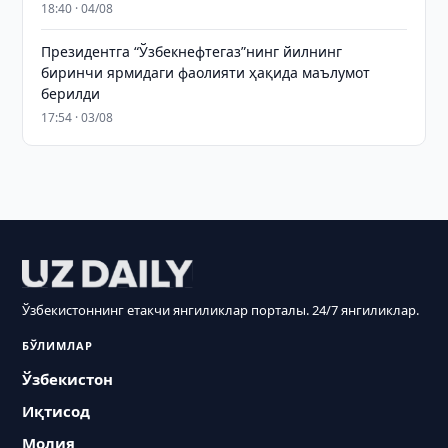
18:40 · 04/08
Президентга “Ўзбекнефтегаз”нинг йилнинг
биринчи ярмидаги фаолияти ҳақида маълумот
берилди
17:54 · 03/08
Ўзбекистоннинг етакчи янгиликлар порталы. 24/7 янгиликлар.
БЎЛИМЛАР
Ўзбекистон
Иқтисод
Молия