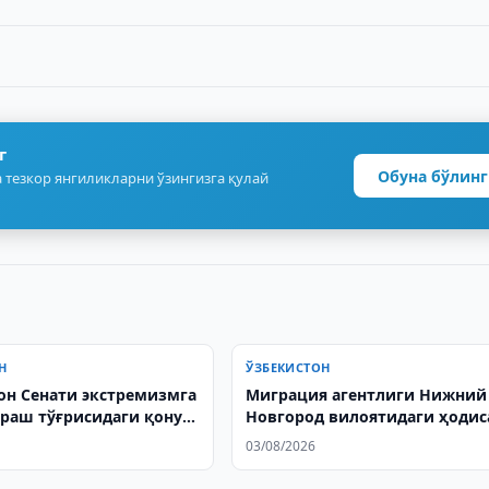
г
Обуна бўлинг
 тезкор янгиликларни ўзингизга қулай
Н
ЎЗБЕКИСТОН
он Сенати экстремизмга
Миграция агентлиги Нижний
раш тўғрисидаги қонун
Новгород вилоятидаги ҳодис
рига ўзгартиришлар
назоратга олди
03/08/2026
ни маъқуллади