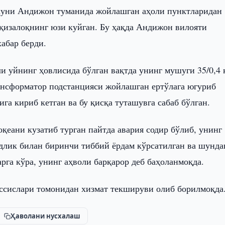
куни Андижон туманида жойлашган аҳоли пунктларидан
 қизалоқнинг юзи куйган. Бу ҳақда Андижон вилояти
абар берди.
и уйнинг ҳовлисида бўлган вақтда унинг мушуги 35/0,4
рансформатор подстанцияси жойлашган ертўлага югуриб
га кириб кетган ва бу қисқа туташувга сабаб бўлган.
оқеани кузатиб турган пайтда авария содир бўлиб, унинг
удлик билан биринчи тиббий ёрдам кўрсатилган ва шунда
арга кўра, унинг аҳволи барқарор деб баҳоланмоқда.
ассислари томонидан хизмат текшируви олиб борилмоқда
Ҳаволани нусхалаш