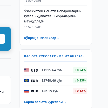
15:59 · 09/08
Ўзбекистон Сенати ногиронларни
қўллаб-қувватлаш чораларини
маъқуллади
15:57 · 09/08
Кўпроқ янгиликлар →
ВАЛЮТА КУРСЛАРИ (МБ, 07.08.2026)
USD
11915.64 сўм
↑ 0.24%
EUR
13749.46 сўм
↑ 0.23%
RUB
146.19 сўм
↓ 0.12%
ани
Барча валюта курслари →