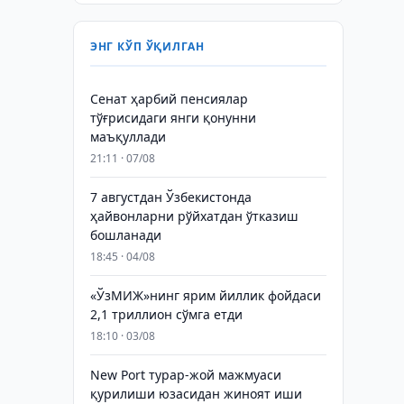
ЭНГ КЎП ЎҚИЛГАН
Сенат ҳарбий пенсиялар
тўғрисидаги янги қонунни
маъқуллади
21:11 · 07/08
7 августдан Ўзбекистонда
ҳайвонларни рўйхатдан ўтказиш
бошланади
18:45 · 04/08
«ЎзМИЖ»нинг ярим йиллик фойдаси
2,1 триллион сўмга етди
18:10 · 03/08
New Port турар-жой мажмуаси
қурилиши юзасидан жиноят иши