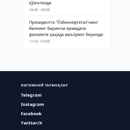
қўзғатилди
18:40 · 04/08
Президентга “Ўзбекнефтегаз”нинг
йилнинг биринчи ярмидаги
фаолияти ҳақида маълумот берилди
17:54 · 03/08
ИЖТИМОИЙ ТАРМОҚЛАР
Telegram
Instagram
Facebook
Twitter/X