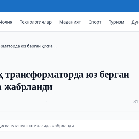
Молия
Технологиялар
Маданият
Спорт
Туризм
Ду
рматорда юз берган қисқа …
қ трансформаторда юз берган
а жабрланди
·
31
қисқа туташув натижасида жабрланди