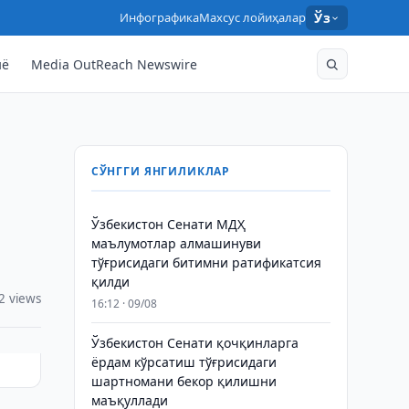
Инфографика
Махсус лойиҳалар
Ўз
нё
Media OutReach Newswire
СЎНГГИ ЯНГИЛИКЛАР
Ўзбекистон Сенати МДҲ
маълумотлар алмашинуви
тўғрисидаги битимни ратификатсия
қилди
2 views
16:12 · 09/08
Ўзбекистон Сенати қочқинларга
ёрдам кўрсатиш тўғрисидаги
шартномани бекор қилишни
маъқуллади