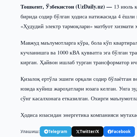
Тошкент, Ўзбекистон (UzDaily.uz) —
13 июль 
бирида содир бўлган ҳодиса натижасида 4 ёшли
«Ҳудудий электр тармоқлари» матбуот хизмати х
Мавжуд маълумотларга кўра, бола кўп квартирал
кучланишга ва 1000 кВА қувватга эга бўлган т
кирган. Ҳайвон ишлаб турган трансформатор ичи
Қизалоқ ертўла эшиги орқали содир бўлаётган в
юзида куйиш жароҳатлари юзага келган. Унга з
сўнг касалхонага етказилган. Охирги маълумотл
Ҳодиса юзасидан энергетика компанияси мутах
Улашиш:
Telegram
Twitter/X
Facebook