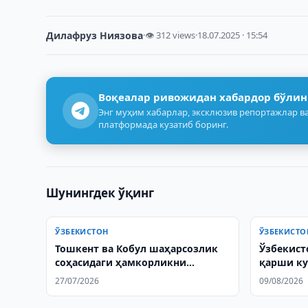
Дилафруз Ниязова
·
👁 312 views
·
18.07.2025 · 15:54
Воқеалар ривожидан хабардор бўлин
Энг муҳим хабарлар, эксклюзив репортажлар ва
платформада кузатиб боринг.
Шунингдек ўқинг
ЎЗБЕКИСТОН
ЎЗБЕКИСТО
Тошкент ва Кобул шаҳарсозлик
Ўзбекист
соҳасидаги ҳамкорликни
қарши ку
муҳокама қилишди
ҳужжатла
27/07/2026
09/08/2026
киритиш