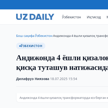
Ўзбекистон
Иқтисод
Бош саҳифа
Ўзбекистон
Андижонда 4 ёшли қизалоқ трансфо
›
›
ЎЗБЕКИСТОН
Андижонда 4 ёшли қизало
қисқа туташув натижасид
Дилафруз Ниязова
·
18.07.2025
·
15:54
Андижонда 4 ёшли қизалоқ трансформаторда юз берган 