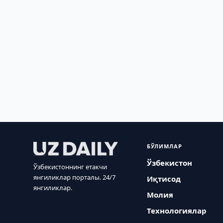
БЎЛИМЛАР
Ўзбекистон
Ўзбекистоннинг етакчи
янгиликлар порталы. 24/7
Иқтисод
янгиликлар.
Молия
Технологиялар