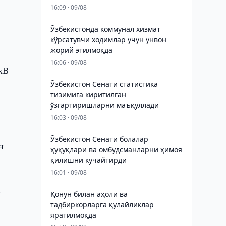
16:09 · 09/08
Ўзбекистонда коммунал хизмат
кўрсатувчи ходимлар учун унвон
жорий этилмоқда
16:06 · 09/08
 кВ
Ўзбекистон Сенати статистика
тизимига киритилган
ўзгартиришларни маъқуллади
16:03 · 09/08
Ўзбекистон Сенати болалар
н
ҳуқуқлари ва омбудсманларни ҳимоя
қилишни кучайтирди
16:01 · 09/08
.
Қонун билан аҳоли ва
тадбиркорларга қулайликлар
яратилмоқда