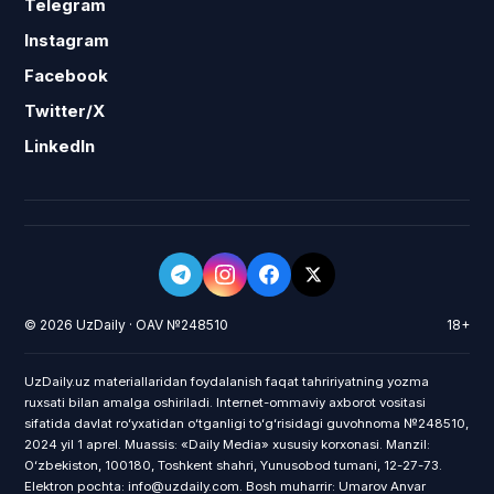
Telegram
Instagram
Facebook
Twitter/X
LinkedIn
© 2026 UzDaily · OAV №248510
18+
UzDaily.uz materiallaridan foydalanish faqat tahririyatning yozma
ruxsati bilan amalga oshiriladi. Internet-ommaviy axborot vositasi
sifatida davlat roʻyxatidan oʻtganligi toʻgʻrisidagi guvohnoma №248510,
2024 yil 1 aprel. Muassis: «Daily Media» xususiy korxonasi. Manzil:
Oʻzbekiston, 100180, Toshkent shahri, Yunusobod tumani, 12-27-73.
Elektron pochta: info@uzdaily.com. Bosh muharrir: Umarov Anvar