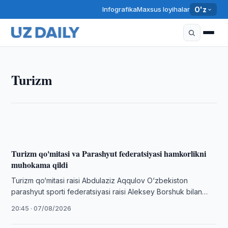
Infografika
Maxsus loyihalar
O'z
TURIZM
Turizm
Oʻzbekiston oʻz milliy taomlarini jahon bozoriga
targʻib qilmoqda
20:50 · 07/08/2026
Turizm qo'mitasi va Parashyut federatsiyasi hamkorlikni
muhokama qildi
Turizm qo‘mitasi raisi Abdulaziz Aqqulov O‘zbekiston
parashyut sporti federatsiyasi raisi Aleksey Borshuk bilan
uchrashuv o‘tkazdi.
20:45 · 07/08/2026