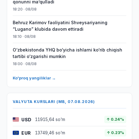
qonunni maʼqulladi
18:20 · 08/08
Behruz Karimov faoliyatini Shveysariyaning
“Lugano” klubida davom ettiradi
18:10 · 08/08
O‘zbekistonda YHQ bo‘yicha ishlarni ko‘rib chiqish
tartibi o‘zgarishi mumkin
18:00 · 08/08
Ko'proq yangiliklar →
VALYUTA KURSLARI (MB, 07.08.2026)
USD
11915,64 so'm
↑ 0.24%
EUR
13749,46 so'm
↑ 0.23%