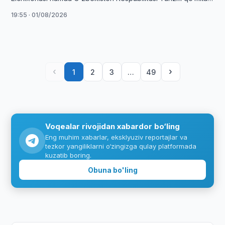
hamkorligida gastronomik turizmni rivojlantirishga
19:55 · 01/08/2026
bag‘ishlangan festival bo‘lib o‘tdi.
‹
›
1
2
3
…
49
Voqealar rivojidan xabardor bo‘ling
Eng muhim xabarlar, eksklyuziv reportajlar va
tezkor yangiliklarni o‘zingizga qulay platformada
kuzatib boring.
Obuna bo'ling