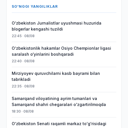
SO'NGGI YANGILIKLAR
O‘zbekiston Jurnalistlar uyushmasi huzurida
blogerlar kengashi tuzildi
22:45 · 08/08
O‘zbekistonlik hakamlar Osiyo Chempionlar ligasi
saralash o‘yinlarini boshqaradi
22:40 · 08/08
Mirziyoyev quruvchilarni kasb bayrami bilan
tabrikladi
22:35 · 08/08
Samarqand viloyatining ayrim tumanlari va
Samarqand shahri chegaralari oʻzgartirilmoqda
18:30 · 08/08
Oʻzbekiston Senati raqamli markaz toʻgʻrisidagi