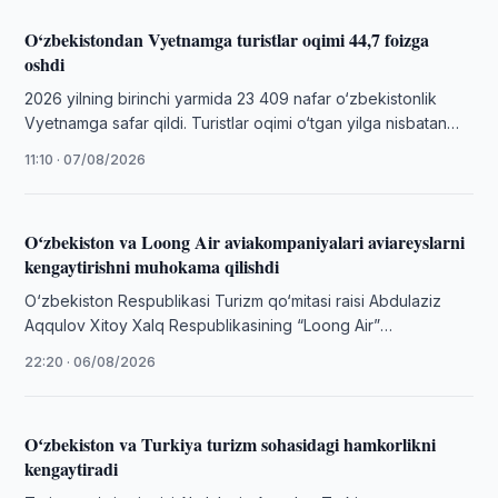
O‘zbekistondan Vyetnamga turistlar oqimi 44,7 foizga
oshdi
2026 yilning birinchi yarmida 23 409 nafar o‘zbekistonlik
Vyetnamga safar qildi. Turistlar oqimi o‘tgan yilga nisbatan
44,7 foizga oshdi.
11:10 · 07/08/2026
Oʻzbekiston va Loong Air aviakompaniyalari aviareyslarni
kengaytirishni muhokama qilishdi
O‘zbekiston Respublikasi Turizm qo‘mitasi raisi Abdulaziz
Aqqulov Xitoy Xalq Respublikasining “Loong Air”
aviakompaniyasi vakillari bilan uchrashuv o‘tkazdi.
22:20 · 06/08/2026
Oʻzbekiston va Turkiya turizm sohasidagi hamkorlikni
kengaytiradi