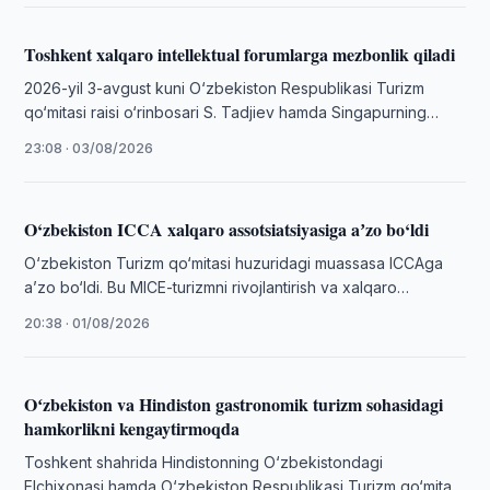
Toshkent xalqaro intellektual forumlarga mezbonlik qiladi
2026-yil 3-avgust kuni O‘zbekiston Respublikasi Turizm
qo‘mitasi raisi o‘rinbosari S. Tadjiev hamda Singapurning
nufuzli “Singapur xalqaro mahorat musobaqalari markazi”
23:08 · 03/08/2026
(Singapore …
O‘zbekiston ICCA xalqaro assotsiatsiyasiga aʼzo bo‘ldi
O‘zbekiston Turizm qo‘mitasi huzuridagi muassasa ICCAga
aʼzo bo‘ldi. Bu MICE-turizmni rivojlantirish va xalqaro
tadbirlarni jalb qilish imkoniyatlarini kengaytiradi.
20:38 · 01/08/2026
Oʻzbekiston va Hindiston gastronomik turizm sohasidagi
hamkorlikni kengaytirmoqda
Toshkent shahrida Hindistonning O‘zbekistondagi
Elchixonasi hamda O‘zbekiston Respublikasi Turizm qo‘mitasi