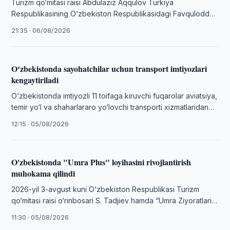
Turizm qo‘mitasi raisi Abdulaziz Aqqulov Turkiya
Respublikasining O‘zbekiston Respublikasidagi Favqulodda
va Muxtor elchisi Ufuk Ulutash bilan uchrashuv o‘tkazdi.
21:35 · 06/08/2026
Oʻzbekistonda sayohatchilar uchun transport imtiyozlari
kengaytiriladi
O‘zbekistonda imtiyozli 11 toifaga kiruvchi fuqarolar aviatsiya,
temir yo‘l va shaharlararo yo‘lovchi transporti xizmatlaridan
bepul yoki 50 foizlik chegirma bilan …
12:15 · 05/08/2026
O'zbekistonda "Umra Plus" loyihasini rivojlantirish
muhokama qilindi
2026-yil 3-avgust kuni O‘zbekiston Respublikasi Turizm
qo‘mitasi raisi o‘rinbosari S. Tadjiev hamda “Umra Ziyoratlari”
turistik agentliklar assotsiatsiyasi rahbariyati o‘rtasida
11:30 · 05/08/2026
uchrashuv …