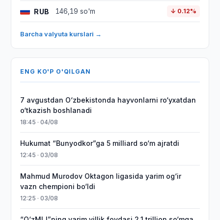
RUB
146,19 so'm
↓ 0.12%
Barcha valyuta kurslari →
ENG KO'P O'QILGAN
7 avgustdan O‘zbekistonda hayvonlarni ro‘yxatdan
o‘tkazish boshlanadi
18:45 · 04/08
Hukumat “Bunyodkor”ga 5 milliard so‘m ajratdi
12:45 · 03/08
Mahmud Murodov Oktagon ligasida yarim og‘ir
vazn chempioni bo‘ldi
12:25 · 03/08
“O‘zMIJ”ning yarim yillik foydasi 2,1 trillion so‘mga