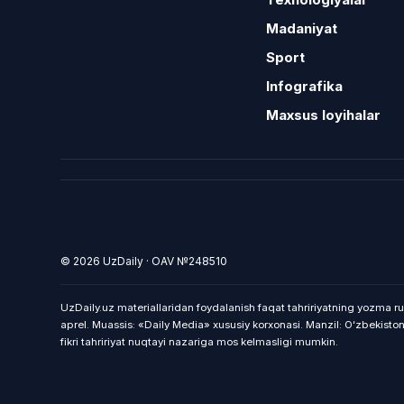
Madaniyat
Sport
Infografika
Maxsus loyihalar
© 2026 UzDaily · OAV №248510
UzDaily.uz materiallaridan foydalanish faqat tahririyatning yozma ru
aprel. Muassis: «Daily Media» xususiy korxonasi. Manzil: Oʻzbekist
fikri tahririyat nuqtayi nazariga mos kelmasligi mumkin.