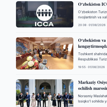
O‘zbekiston ICC
O‘zbekiston Turiz
rivojlantirish va xa
20:38 · 01/08/2026
Oʻzbekiston va
kengaytirmoqd
Toshkent shahrida
Respublikasi Turiz
festival bo‘lib o‘tdi
19:55 · 01/08/2026
Markaziy Osiyo
ochilish marosi
Norasmiy Maslahat
Issiqkoʻl sohilida
…