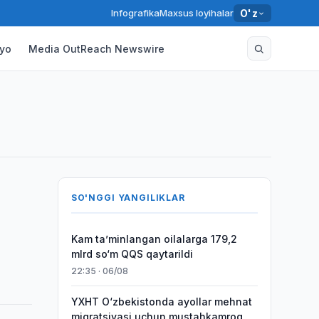
Infografika
Maxsus loyihalar
O'z
yo
Media OutReach Newswire
SO'NGGI YANGILIKLAR
Kam taʼminlangan oilalarga 179,2
mlrd so‘m QQS qaytarildi
22:35 · 06/08
YXHT O‘zbekistonda ayollar mehnat
migratsiyasi uchun mustahkamroq