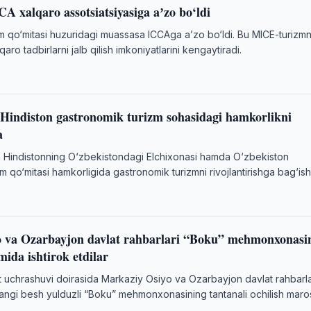
A xalqaro assotsiatsiyasiga aʼzo bo‘ldi
m qo‘mitasi huzuridagi muassasa ICCAga aʼzo bo‘ldi. Bu MICE-turizmn
lqaro tadbirlarni jalb qilish imkoniyatlarini kengaytiradi.
 Hindiston gastronomik turizm sohasidagi hamkorlikni
a
 Hindistonning O‘zbekistondagi Elchixonasi hamda O‘zbekiston
m qo‘mitasi hamkorligida gastronomik turizmni rivojlantirishga bag‘is
.
 va Ozarbayjon davlat rahbarlari “Boku” mehmonxonasi
mida ishtirok etdilar
 uchrashuvi doirasida Markaziy Osiyo va Ozarbayjon davlat rahbarla
 yangi besh yulduzli “Boku” mehmonxonasining tantanali ochilish maro