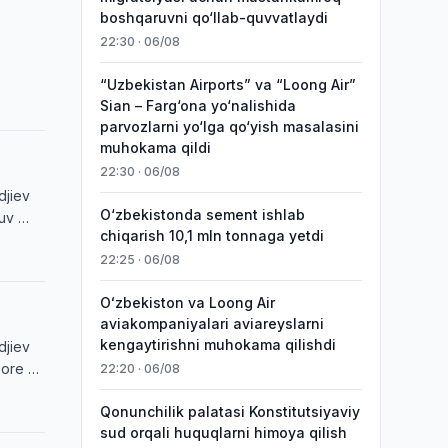
boshqaruvni qo‘llab-quvvatlaydi
22:30 · 06/08
o
“Uzbekistan Airports” va “Loong Air”
Sian – Farg‘ona yo‘nalishida
parvozlarni yo‘lga qo‘yish masalasini
muhokama qildi
22:30 · 06/08
djiev
O‘zbekistonda sement ishlab
huv …
chiqarish 10,1 mln tonnaga yetdi
22:25 · 06/08
Oʻzbekiston va Loong Air
aviakompaniyalari aviareyslarni
kengaytirishni muhokama qilishdi
djiev
pore …
22:20 · 06/08
Qonunchilik palatasi Konstitutsiyaviy
sud orqali huquqlarni himoya qilish