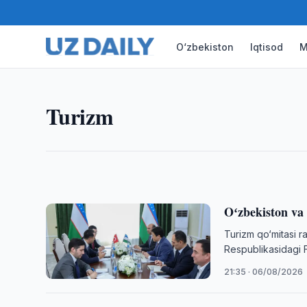
TURIZM
Oʻzbekiston va Loong Air av
O‘zbekiston
Iqtisod
M
kengaytirishni muhokama qil
O‘zbekiston Respublikasi Turizm qo‘mitasi raisi Ab
Turizm
“Loong Air” aviakompaniyasi vakillari bilan uchrashu
22:20 · 06/08/2026
Oʻzbekiston va
Turizm qo‘mitasi r
Respublikasidagi F
21:35 · 06/08/2026