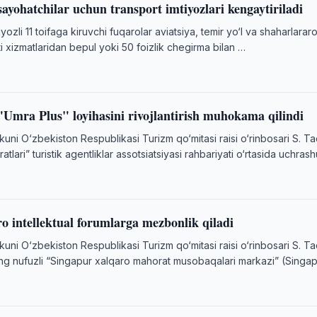
ayohatchilar uchun transport imtiyozlari kengaytiriladi
ozli 11 toifaga kiruvchi fuqarolar aviatsiya, temir yo‘l va shaharlarar
ti xizmatlaridan bepul yoki 50 foizlik chegirma bilan …
"Umra Plus" loyihasini rivojlantirish muhokama qilindi
kuni O‘zbekiston Respublikasi Turizm qo‘mitasi raisi o‘rinbosari S. Ta
lari” turistik agentliklar assotsiatsiyasi rahbariyati o‘rtasida uchras
o intellektual forumlarga mezbonlik qiladi
kuni O‘zbekiston Respublikasi Turizm qo‘mitasi raisi o‘rinbosari S. Ta
g nufuzli “Singapur xalqaro mahorat musobaqalari markazi” (Singa