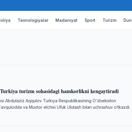
iakompaniyalari aviareyslarni
oliya
Texnologiyalar
Madaniyat
Sport
Turizm
Dun
ishdi
dulaziz Aqqulov Xitoy Xalq Respublikasining
v o‘tkazdi.
 Turkiya turizm sohasidagi hamkorlikni kengaytiradi
aisi Abdulaziz Aqqulov Turkiya Respublikasining O‘zbekiston
avqulodda va Muxtor elchisi Ufuk Ulutash bilan uchrashuv o‘tkazdi.