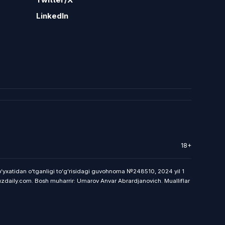
LinkedIn
18+
 roʻyxatidan oʻtganligi toʻgʻrisidagi guvohnoma №248510, 2024 yil 1
uzdaily.com. Bosh muharrir: Umarov Anvar Abrardjanovich. Mualliflar