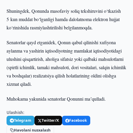
Shuningdek, Qonunda masofaviy soliq tekshiruvini o‘tkazish
5 kun muddat bo‘lganligi hamda dalolatnoma elektron hujjat
ko‘rinishida rasmiylashtirilishi belgilanmoqda.
Senatorlar qayd etganidek, Qonun qabul qilinishi xufiyona
aylanma va yashirin iqtisodiyotning mamlakat iqtisodiyotidagi
ulushini qisqartirish, aholiga sifatsiz yoki qalbaki mahsulotlarni
(spirtli ichimlik, tamaki mahsuloti, dori vositalari, salqin ichimlik
va boshqalar) realizatsiya qilish holatlarining oldini olishga
xizmat qiladi.
Muhokama yakunida senatorlar Qonunni maʼqulladi.
Ulashish:
Telegram
Twitter/X
Facebook
Havolani nusxalash