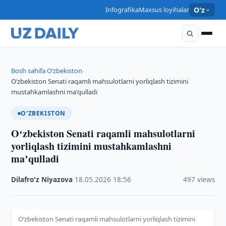
Infografika
Maxsus loyihalar
O'z
Bosh sahifa
O‘zbekiston
›
›
Oʻzbekiston Senati raqamli mahsulotlarni yorliqlash tizimini
mustahkamlashni maʼqulladi
O‘ZBEKISTON
Oʻzbekiston Senati raqamli mahsulotlarni
yorliqlash tizimini mustahkamlashni
maʼqulladi
Dilafro'z Niyazova
·
18.05.2026
·
18:56
·
497 views
Oʻzbekiston Senati raqamli mahsulotlarni yorliqlash tizimini