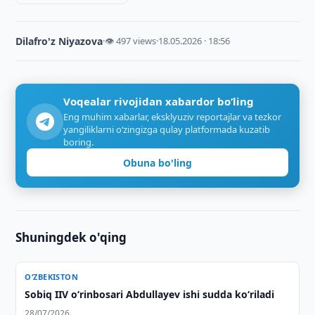
Dilafro'z Niyazova
·
👁 497 views
·
18.05.2026 · 18:56
Voqealar rivojidan xabardor bo‘ling
Eng muhim xabarlar, eksklyuziv reportajlar va tezkor
yangiliklarni o‘zingizga qulay platformada kuzatib
boring.
Obuna bo'ling
Shuningdek o'qing
O‘ZBEKISTON
Sobiq IIV o‘rinbosari Abdullayev ishi sudda ko‘riladi
28/07/2026