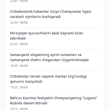
22:45 · 08/08
O‘zbekistonlik hakamlar Osiyo Chempionlar ligasi
saralash o‘yinlarini boshqaradi
22:40 · 08/08
Mirziyoyev quruvchilarni kasb bayrami bilan
tabrikladi
22:35 · 08/08
Samarqand viloyatining ayrim tumanlari va
Samarqand shahri chegaralari oʻzgartirilmoqda
18:30 · 08/08
Oʻzbekiston Senati raqamli markaz toʻgʻrisidagi
qonunni maʼqulladi
18:20 · 08/08
Behruz Karimov faoliyatini Shveysariyaning “Lugano”
klubida davom ettiradi
18:10 · 08/08