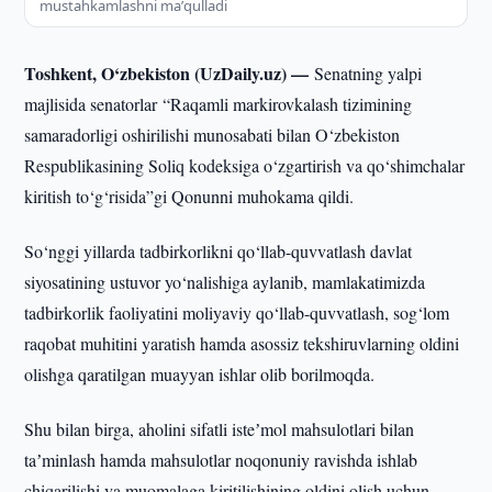
mustahkamlashni maʼqulladi
Toshkent, O‘zbekiston (UzDaily.uz) —
Senatning yalpi
majlisida senatorlar “Raqamli markirovkalash tizimining
samaradorligi oshirilishi munosabati bilan O‘zbekiston
Respublikasining Soliq kodeksiga o‘zgartirish va qo‘shimchalar
kiritish to‘g‘risida”gi Qonunni muhokama qildi.
So‘nggi yillarda tadbirkorlikni qo‘llab-quvvatlash davlat
siyosatining ustuvor yo‘nalishiga aylanib, mamlakatimizda
tadbirkorlik faoliyatini moliyaviy qo‘llab-quvvatlash, sog‘lom
raqobat muhitini yaratish hamda asossiz tekshiruvlarning oldini
olishga qaratilgan muayyan ishlar olib borilmoqda.
Shu bilan birga, aholini sifatli isteʼmol mahsulotlari bilan
taʼminlash hamda mahsulotlar noqonuniy ravishda ishlab
chiqarilishi va muomalaga kiritilishining oldini olish uchun