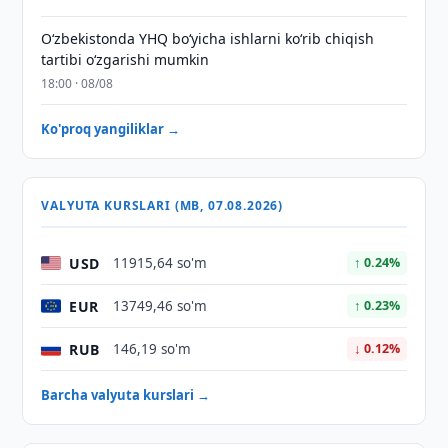
O‘zbekistonda YHQ bo‘yicha ishlarni ko‘rib chiqish
tartibi o‘zgarishi mumkin
18:00 · 08/08
Ko'proq yangiliklar →
VALYUTA KURSLARI (MB, 07.08.2026)
USD
11915,64 so'm
↑ 0.24%
EUR
13749,46 so'm
↑ 0.23%
RUB
146,19 so'm
↓ 0.12%
Barcha valyuta kurslari →