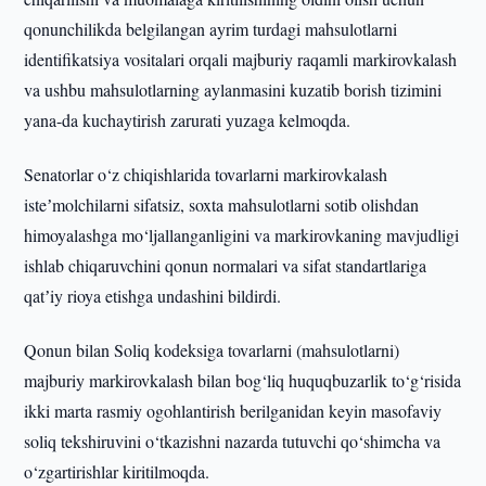
qonunchilikda belgilangan ayrim turdagi mahsulotlarni
identifikatsiya vositalari orqali majburiy raqamli markirovkalash
va ushbu mahsulotlarning aylanmasini kuzatib borish tizimini
yana-da kuchaytirish zarurati yuzaga kelmoqda.
Senatorlar o‘z chiqishlarida tovarlarni markirovkalash
isteʼmolchilarni sifatsiz, soxta mahsulotlarni sotib olishdan
himoyalashga mo‘ljallanganligini va markirovkaning mavjudligi
ishlab chiqaruvchini qonun normalari va sifat standartlariga
qatʼiy rioya etishga undashini bildirdi.
Qonun bilan Soliq kodeksiga tovarlarni (mahsulotlarni)
majburiy markirovkalash bilan bog‘liq huquqbuzarlik to‘g‘risida
ikki marta rasmiy ogohlantirish berilganidan keyin masofaviy
soliq tekshiruvini o‘tkazishni nazarda tutuvchi qo‘shimcha va
o‘zgartirishlar kiritilmoqda.