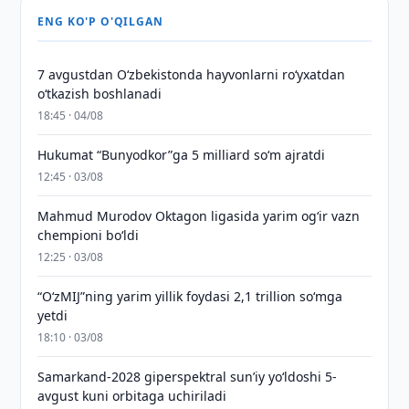
ENG KO'P O'QILGAN
7 avgustdan O‘zbekistonda hayvonlarni ro‘yxatdan
o‘tkazish boshlanadi
18:45 · 04/08
Hukumat “Bunyodkor”ga 5 milliard so‘m ajratdi
12:45 · 03/08
Mahmud Murodov Oktagon ligasida yarim og‘ir vazn
chempioni bo‘ldi
12:25 · 03/08
“O‘zMIJ”ning yarim yillik foydasi 2,1 trillion so‘mga
yetdi
18:10 · 03/08
Samarkand-2028 giperspektral sun’iy yo‘ldoshi 5-
avgust kuni orbitaga uchiriladi