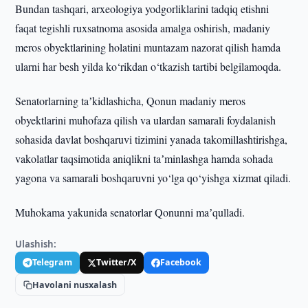
Bundan tashqari, arxeologiya yodgorliklarini tadqiq etishni
faqat tegishli ruxsatnoma asosida amalga oshirish, madaniy
meros obyektlarining holatini muntazam nazorat qilish hamda
ularni har besh yilda ko‘rikdan o‘tkazish tartibi belgilamoqda.
Senatorlarning taʼkidlashicha, Qonun madaniy meros
obyektlarini muhofaza qilish va ulardan samarali foydalanish
sohasida davlat boshqaruvi tizimini yanada takomillashtirishga,
vakolatlar taqsimotida aniqlikni taʼminlashga hamda sohada
yagona va samarali boshqaruvni yo‘lga qo‘yishga xizmat qiladi.
Muhokama yakunida senatorlar Qonunni maʼqulladi.
Ulashish:
Telegram
Twitter/X
Facebook
Havolani nusxalash