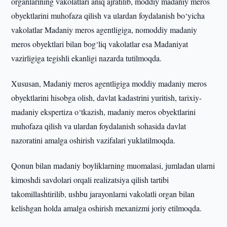
organlarining vakolatlari aniq ajratilib, moddiy madaniy meros
obyektlarini muhofaza qilish va ulardan foydalanish bo‘yicha
vakolatlar Madaniy meros agentligiga, nomoddiy madaniy
meros obyektlari bilan bog‘liq vakolatlar esa Madaniyat
vazirligiga tegishli ekanligi nazarda tutilmoqda.
Xususan, Madaniy meros agentligiga moddiy madaniy meros
obyektlarini hisobga olish, davlat kadastrini yuritish, tarixiy-
madaniy ekspertiza o‘tkazish, madaniy meros obyektlarini
muhofaza qilish va ulardan foydalanish sohasida davlat
nazoratini amalga oshirish vazifalari yuklatilmoqda.
Qonun bilan madaniy boyliklarning muomalasi, jumladan ularni
kimoshdi savdolari orqali realizatsiya qilish tartibi
takomillashtirilib, ushbu jarayonlarni vakolatli organ bilan
kelishgan holda amalga oshirish mexanizmi joriy etilmoqda.