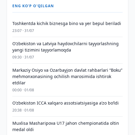
ENG KO'P O'QILGAN
Toshkentda kichik biznesga bino va yer bepul beriladi
23:07 · 31/07
Oʻzbekiston va Latviya haydovchilarni tayyorlashning
yangi tizimini tayyorlamoqda
09:30 · 31/07
Markaziy Osiyo va Ozarbayjon davlat rahbarlari “Boku”
mehmonxonasining ochilish marosimida ishtirok
etdilar
00:00 · 01/08
O‘zbekiston ICCA xalqaro assotsiatsiyasiga aʼzo bo‘ldi
20:38 · 01/08
Muxlisa Masharipova U17 jahon chempionatida oltin
medal oldi