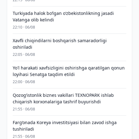
Turkiyada halok bo‘lgan o‘zbekistonlikning jasadi
Vatanga olib kelindi
22:10 · 06/08
Xavfli chiqindilarni boshqarish samaradorligi
oshiriladi
22:05 · 06/08
Yo'l harakati xavfsizligini oshirishga qaratilgan qonun
loyihasi Senatga taqdim etildi
22:00 · 06/08
Qozogʻistonlik biznes vakillari TEXNOPARK ishlab
chiqarish korxonalariga tashrif buyurishdi
21:55 · 06/08
Farg‘onada Koreya investitsiyasi bilan zavod ishga
tushiriladi
21:55 · 06/08