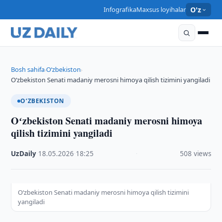
Infografika
Maxsus loyihalar
O'z
Bosh sahifa
O‘zbekiston
›
›
Oʻzbekiston Senati madaniy merosni himoya qilish tizimini yangiladi
O‘ZBEKISTON
Oʻzbekiston Senati madaniy merosni himoya
qilish tizimini yangiladi
UzDaily
·
18.05.2026
·
18:25
·
508 views
Oʻzbekiston Senati madaniy merosni himoya qilish tizimini
yangiladi