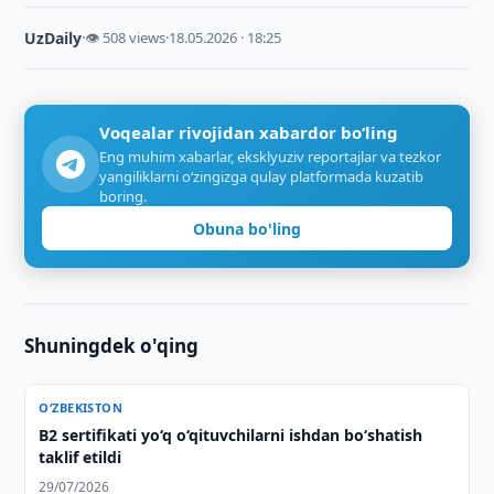
UzDaily
·
👁 508 views
·
18.05.2026 · 18:25
Voqealar rivojidan xabardor bo‘ling
Eng muhim xabarlar, eksklyuziv reportajlar va tezkor
yangiliklarni o‘zingizga qulay platformada kuzatib
boring.
Obuna bo'ling
Shuningdek o'qing
O‘ZBEKISTON
B2 sertifikati yo‘q o‘qituvchilarni ishdan bo‘shatish
taklif etildi
29/07/2026