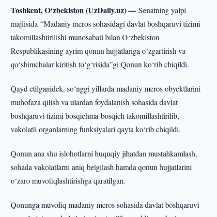
Toshkent, O‘zbekiston (UzDaily.uz) —
Senatning yalpi
majlisida “Madaniy meros sohasidagi davlat boshqaruvi tizimi
takomillashtirilishi munosabati bilan O‘zbekiston
Respublikasining ayrim qonun hujjatlariga o‘zgartirish va
qo‘shimchalar kiritish to‘g‘risida”gi Qonun ko‘rib chiqildi.
Qayd etilganidek, so‘nggi yillarda madaniy meros obyektlarini
muhofaza qilish va ulardan foydalanish sohasida davlat
boshqaruvi tizimi bosqichma-bosqich takomillashtirilib,
vakolatli organlarning funksiyalari qayta ko‘rib chiqildi.
Qonun ana shu islohotlarni huquqiy jihatdan mustahkamlash,
sohada vakolatlarni aniq belgilash hamda qonun hujjatlarini
o‘zaro muvofiqlashtirishga qaratilgan.
Qonunga muvofiq madaniy meros sohasida davlat boshqaruvi