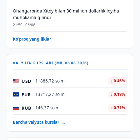
Ohangaronda Xitoy bilan 30 million dollarlik loyiha
muhokama qilindi
21:50 · 06/08
Ko'proq yangiliklar →
VALYUTA KURSLARI (MB, 06.08.2026)
USD
11886,72 so'm
↓ 0.46%
EUR
13717,27 so'm
↓ 0.19%
RUB
146,37 so'm
↓ 0.71%
Barcha valyuta kurslari →