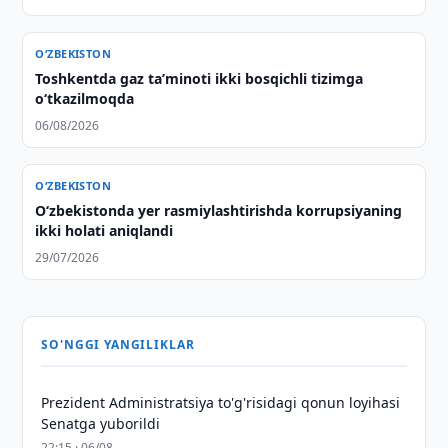
O‘ZBEKISTON
Toshkentda gaz taʼminoti ikki bosqichli tizimga
o‘tkazilmoqda
06/08/2026
O‘ZBEKISTON
O‘zbekistonda yer rasmiylashtirishda korrupsiyaning
ikki holati aniqlandi
29/07/2026
SO'NGGI YANGILIKLAR
Prezident Administratsiya to'g'risidagi qonun loyihasi
Senatga yuborildi
22:15 · 06/08