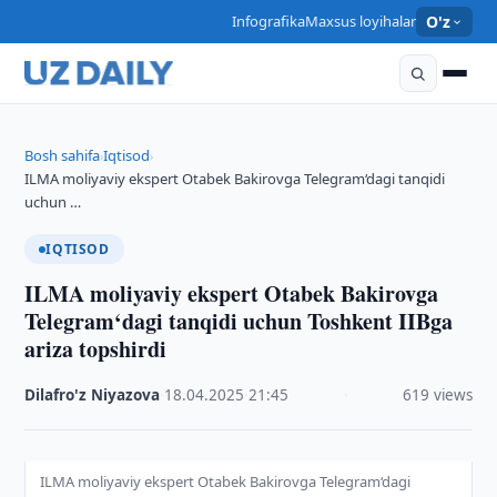
Infografika
Maxsus loyihalar
O'z
Bosh sahifa
Iqtisod
›
›
ILMA moliyaviy ekspert Otabek Bakirovga Telegram‘dagi tanqidi
uchun …
IQTISOD
ILMA moliyaviy ekspert Otabek Bakirovga
Telegram‘dagi tanqidi uchun Toshkent IIBga
ariza topshirdi
Dilafro'z Niyazova
·
18.04.2025
·
21:45
·
619 views
ILMA moliyaviy ekspert Otabek Bakirovga Telegram‘dagi