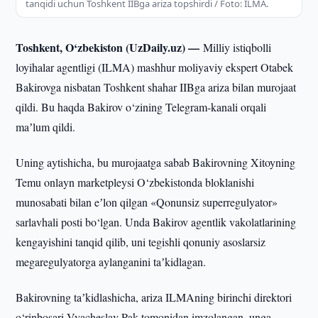
tanqidi uchun Toshkent IIBga ariza topshirdi / Foto: ILMA.
Toshkent, O‘zbekiston (UzDaily.uz) —
Milliy istiqbolli
loyihalar agentligi (ILMA) mashhur moliyaviy ekspert Otabek
Bakirovga nisbatan Toshkent shahar IIBga ariza bilan murojaat
qildi. Bu haqda Bakirov o‘zining Telegram-kanali orqali
maʼlum qildi.
Uning aytishicha, bu murojaatga sabab Bakirovning Xitoyning
Temu onlayn marketpleysi O‘zbekistonda bloklanishi
munosabati bilan eʼlon qilgan «Qonunsiz superregulyator»
sarlavhali posti bo‘lgan. Unda Bakirov agentlik vakolatlarining
kengayishini tanqid qilib, uni tegishli qonuniy asoslarsiz
megaregulyatorga aylanganini taʼkidlagan.
Bakirovning taʼkidlashicha, ariza ILMAning birinchi direktori
o‘rinbosari Vyacheslav Pak tomonidan imzolangan, unga