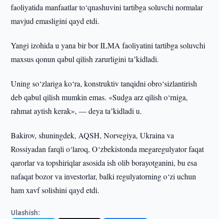
faoliyatida manfaatlar to‘qnashuvini tartibga soluvchi normalar
mavjud emasligini qayd etdi.
Yangi izohida u yana bir bor ILMA faoliyatini tartibga soluvchi
maxsus qonun qabul qilish zarurligini taʼkidladi.
Uning so‘zlariga ko‘ra, konstruktiv tanqidni obro‘sizlantirish
deb qabul qilish mumkin emas. «Sudga arz qilish o‘rniga,
rahmat aytish kerak», — deya taʼkidladi u.
Bakirov, shuningdek, AQSH, Norvegiya, Ukraina va
Rossiyadan farqli o‘laroq, O‘zbekistonda megaregulyator faqat
qarorlar va topshiriqlar asosida ish olib borayotganini, bu esa
nafaqat bozor va investorlar, balki regulyatorning o‘zi uchun
ham xavf solishini qayd etdi.
Ulashish: