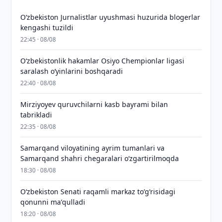
O‘zbekiston Jurnalistlar uyushmasi huzurida blogerlar
kengashi tuzildi
22:45 · 08/08
O‘zbekistonlik hakamlar Osiyo Chempionlar ligasi
saralash o‘yinlarini boshqaradi
22:40 · 08/08
Mirziyoyev quruvchilarni kasb bayrami bilan
tabrikladi
22:35 · 08/08
Samarqand viloyatining ayrim tumanlari va
Samarqand shahri chegaralari oʻzgartirilmoqda
18:30 · 08/08
Oʻzbekiston Senati raqamli markaz toʻgʻrisidagi
qonunni maʼqulladi
18:20 · 08/08