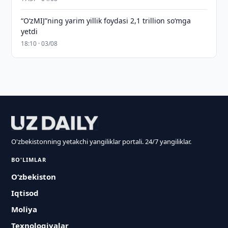
“O‘zMIJ”ning yarim yillik foydasi 2,1 trillion so‘mga
yetdi
18:10 · 03/08
O'zbekistonning yetakchi yangiliklar portali. 24/7 yangiliklar.
BO'LIMLAR
O‘zbekiston
Iqtisod
Moliya
Texnologiyalar