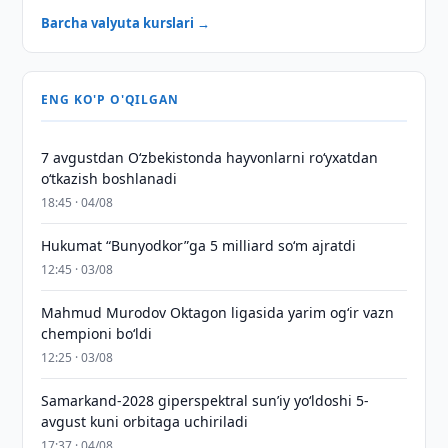
Barcha valyuta kurslari →
ENG KO'P O'QILGAN
7 avgustdan O‘zbekistonda hayvonlarni ro‘yxatdan
o‘tkazish boshlanadi
18:45 · 04/08
Hukumat “Bunyodkor”ga 5 milliard so‘m ajratdi
12:45 · 03/08
Mahmud Murodov Oktagon ligasida yarim og‘ir vazn
chempioni bo‘ldi
12:25 · 03/08
Samarkand-2028 giperspektral sun’iy yo‘ldoshi 5-
avgust kuni orbitaga uchiriladi
17:37 · 04/08