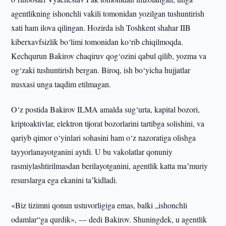
agentlikning ishonchli vakili tomonidan yozilgan tushuntirish
xati ham ilova qilingan. Hozirda ish Toshkent shahar IIB
kiberxavfsizlik bo‘limi tomonidan ko‘rib chiqilmoqda.
Kechqurun Bakirov chaqiruv qog‘ozini qabul qilib, yozma va
og‘zaki tushuntirish bergan. Biroq, ish bo‘yicha hujjatlar
nusxasi unga taqdim etilmagan.
O‘z postida Bakirov ILMA amalda sug‘urta, kapital bozori,
kriptoaktivlar, elektron tijorat bozorlarini tartibga solishini, va
qariyb qimor o‘yinlari sohasini ham o‘z nazoratiga olishga
tayyorlanayotganini aytdi. U bu vakolatlar qonuniy
rasmiylashtirilmasdan berilayotganini, agentlik katta maʼmuriy
resurslarga ega ekanini taʼkidladi.
«Biz tizimni qonun ustuvorligiga emas, balki „ishonchli
odamlar“ga qurdik», — dedi Bakirov. Shuningdek, u agentlik