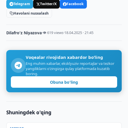
Telegram
Twitter/X
Facebook
Havolani nusxalash
Dilafro'z Niyazova
·
👁 619 views
·
18.04.2025 · 21:45
Voqealar rivojidan xabardor bo‘ling
Eng muhim xabarlar, eksklyuziv reportajlar va tezkor
yangiliklarni o‘zingizga qulay platformada kuzatib
boring.
Obuna bo'ling
Shuningdek o'qing