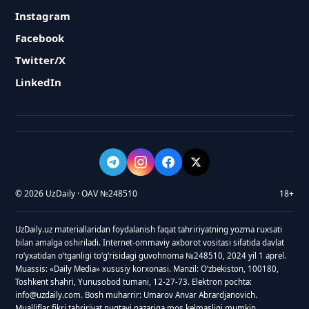
Instagram
Facebook
Twitter/X
LinkedIn
© 2026 UzDaily · OAV №248510
18+
UzDaily.uz materiallaridan foydalanish faqat tahririyatning yozma ruxsati
bilan amalga oshiriladi. Internet-ommaviy axborot vositasi sifatida davlat
roʻyxatidan oʻtganligi toʻgʻrisidagi guvohnoma №248510, 2024 yil 1 aprel.
Muassis: «Daily Media» xususiy korxonasi. Manzil: Oʻzbekiston, 100180,
Toshkent shahri, Yunusobod tumani, 12-27-73. Elektron pochta:
info@uzdaily.com. Bosh muharrir: Umarov Anvar Abrardjanovich.
Mualliflar fikri tahririyat nuqtayi nazariga mos kelmasligi mumkin.