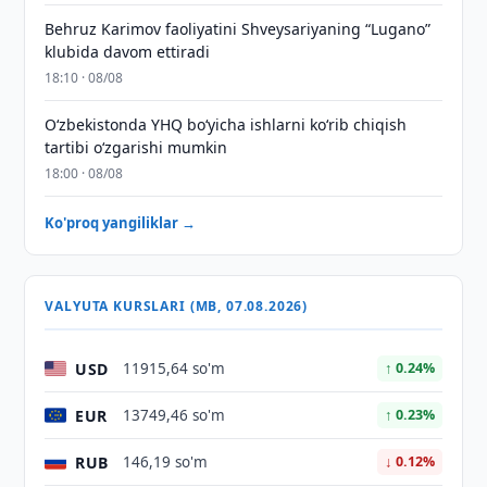
Behruz Karimov faoliyatini Shveysariyaning “Lugano”
klubida davom ettiradi
18:10 · 08/08
O‘zbekistonda YHQ bo‘yicha ishlarni ko‘rib chiqish
tartibi o‘zgarishi mumkin
18:00 · 08/08
Ko'proq yangiliklar →
VALYUTA KURSLARI (MB, 07.08.2026)
USD
11915,64 so'm
↑ 0.24%
EUR
13749,46 so'm
↑ 0.23%
RUB
146,19 so'm
↓ 0.12%