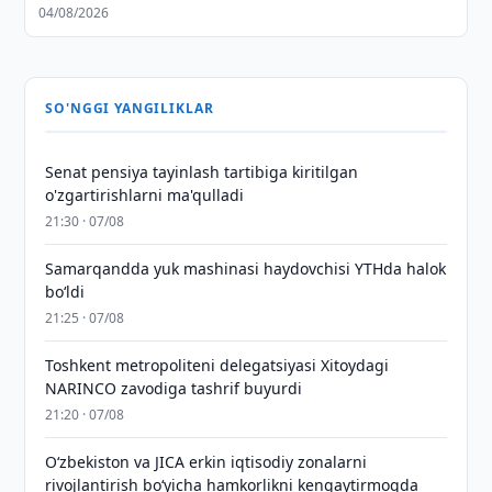
04/08/2026
SO'NGGI YANGILIKLAR
Senat pensiya tayinlash tartibiga kiritilgan
o'zgartirishlarni ma'qulladi
21:30 · 07/08
Samarqandda yuk mashinasi haydovchisi YTHda halok
bo‘ldi
21:25 · 07/08
Toshkent metropoliteni delegatsiyasi Xitoydagi
NARINCO zavodiga tashrif buyurdi
21:20 · 07/08
Oʻzbekiston va JICA erkin iqtisodiy zonalarni
rivojlantirish boʻyicha hamkorlikni kengaytirmoqda