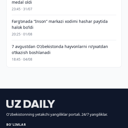
medal oldi
23:45 · 31/07
Farg‘onada “Inson” markazi xodimi hashar paytida
halok bo‘ldi
20:25 · 01/08
7 avgustdan O‘zbekistonda hayvonlarni ro‘yxatdan
o‘tkazish boshlanadi
18:45 · 04/08
O'zbekistonning yetakchi yangiliklar portali. 24/7 yangiliklar.
BO'LIMLAR