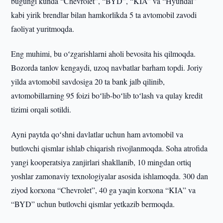
bugungi kunda “Chevrolet”, “BYD”, “KIA” va “Hyundai”
kabi yirik brendlar bilan hamkorlikda 5 ta avtomobil zavodi
faoliyat yuritmoqda.
Eng muhimi, bu oʻzgarishlarni aholi bevosita his qilmoqda.
Bozorda tanlov kengaydi, uzoq navbatlar barham topdi. Joriy
yilda avtomobil savdosiga 20 ta bank jalb qilinib,
avtomobillarning 95 foizi boʻlib-boʻlib toʻlash va qulay kredit
tizimi orqali sotildi.
Ayni paytda qoʻshni davlatlar uchun ham avtomobil va
butlovchi qismlar ishlab chiqarish rivojlanmoqda. Soha atrofida
yangi kooperatsiya zanjirlari shakllanib, 10 mingdan ortiq
yoshlar zamonaviy texnologiyalar asosida ishlamoqda. 300 dan
ziyod korxona “Chevrolet”, 40 ga yaqin korxona “KIA” va
“BYD” uchun butlovchi qismlar yetkazib bermoqda.