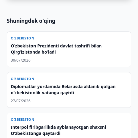
Shuningdek o'qing
O‘ZBEKISTON
Oʻzbekiston Prezidenti davlat tashrifi bilan
Qirgʻizistonda boʻladi
30/07/2026
O‘ZBEKISTON
Diplomatlar yordamida Belarusda aldanib qolgan
o‘zbekistonlik vatanga qaytdi
27/07/2026
O‘ZBEKISTON
Interpol firibgarlikda ayblanayotgan shaxsni
O‘zbekistonga qaytardi