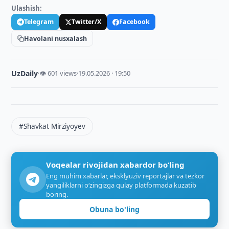
Ulashish:
Telegram
Twitter/X
Facebook
Havolani nusxalash
UzDaily
·
👁 601 views
·
19.05.2026 · 19:50
#Shavkat Mirziyoyev
Voqealar rivojidan xabardor bo‘ling
Eng muhim xabarlar, eksklyuziv reportajlar va tezkor
yangiliklarni o‘zingizga qulay platformada kuzatib
boring.
Obuna bo'ling