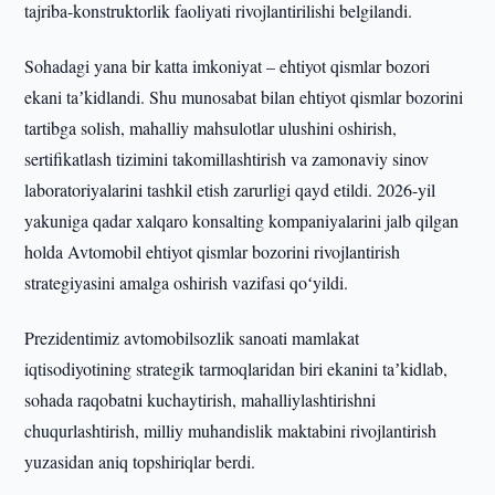
tajriba-konstruktorlik faoliyati rivojlantirilishi belgilandi.
Sohadagi yana bir katta imkoniyat – ehtiyot qismlar bozori
ekani taʼkidlandi. Shu munosabat bilan ehtiyot qismlar bozorini
tartibga solish, mahalliy mahsulotlar ulushini oshirish,
sertifikatlash tizimini takomillashtirish va zamonaviy sinov
laboratoriyalarini tashkil etish zarurligi qayd etildi. 2026-yil
yakuniga qadar xalqaro konsalting kompaniyalarini jalb qilgan
holda Avtomobil ehtiyot qismlar bozorini rivojlantirish
strategiyasini amalga oshirish vazifasi qoʻyildi.
Prezidentimiz avtomobilsozlik sanoati mamlakat
iqtisodiyotining strategik tarmoqlaridan biri ekanini taʼkidlab,
sohada raqobatni kuchaytirish, mahalliylashtirishni
chuqurlashtirish, milliy muhandislik maktabini rivojlantirish
yuzasidan aniq topshiriqlar berdi.