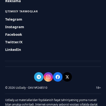
Reklama
IJTIMOIY TARMOQLAR
Telegram
Instagram
Facebook
Twitter/X
LinkedIn
© 2026 UzDaily · OAV №248510
18+
UzDaily.uz materiallaridan foydalanish faqat tahririyatning yozma ruxsati
bilan amalga oshiriladi. Internet-ommaviy axborot vositasi sifatida davlat