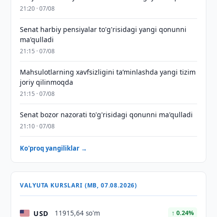
21:20 · 07/08
Senat harbiy pensiyalar to'g'risidagi yangi qonunni
ma'qulladi
21:15 · 07/08
Mahsulotlarning xavfsizligini taʼminlashda yangi tizim
joriy qilinmoqda
21:15 · 07/08
Senat bozor nazorati to'g'risidagi qonunni ma'qulladi
21:10 · 07/08
Ko'proq yangiliklar →
VALYUTA KURSLARI (MB, 07.08.2026)
USD
11915,64 so'm
↑ 0.24%