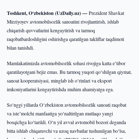
Toshkent, O‘zbekiston (UzDaily.uz) —
Prezident Shavkat
Mirziyoyev avtomobilsozlik sanoatini rivojlantirish, ishlab
chiqarish quvvatlarini kengaytirish va tarmoq
raqobatbardoshligini oshirishga qaratilgan takliflar taqdimoti
bilan tanishdi.
Mamlakatimizda avtomobilsozlik sohasi rivojiga katta eʼtibor
qaratilayotgani bejiz emas. Bu tarmoq yuqori qoʻshilgan qiymat,
sanoat kooperatsiyasi, minglab ish oʻrinlari va eksport
imkoniyatlarini kengaytirishda muhim ahamiyatga ega.
Soʻnggi yillarda Oʻzbekiston avtomobilsozlik sanoati raqobat
va isteʼmolchi manfaatiga yoʻnaltirilgan mutlaqo yangi
bosqichga koʻtarildi. Oʻn yil avval avtomobil bozori deganda
bitta ishlab chiqaruvchi va uzoq navbatlar tushunilgan boʻlsa,