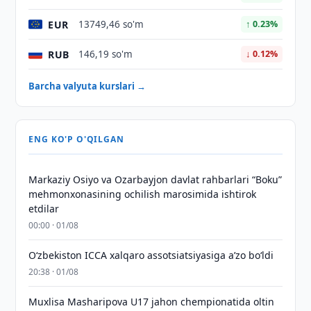
EUR
13749,46 so'm
↑ 0.23%
RUB
146,19 so'm
↓ 0.12%
Barcha valyuta kurslari →
ENG KO'P O'QILGAN
Markaziy Osiyo va Ozarbayjon davlat rahbarlari “Boku”
mehmonxonasining ochilish marosimida ishtirok
etdilar
00:00 · 01/08
O‘zbekiston ICCA xalqaro assotsiatsiyasiga aʼzo bo‘ldi
20:38 · 01/08
Muxlisa Masharipova U17 jahon chempionatida oltin