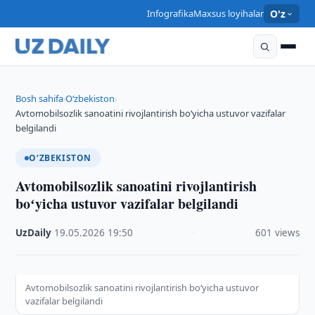
Infografika
Maxsus loyihalar
O'z
Bosh sahifa
O‘zbekiston
›
›
Avtomobilsozlik sanoatini rivojlantirish boʻyicha ustuvor vazifalar
belgilandi
O‘ZBEKISTON
Avtomobilsozlik sanoatini rivojlantirish
boʻyicha ustuvor vazifalar belgilandi
UzDaily
·
19.05.2026
·
19:50
·
601 views
Avtomobilsozlik sanoatini rivojlantirish boʻyicha ustuvor
vazifalar belgilandi