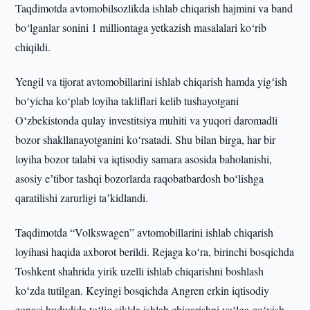
Taqdimotda avtomobilsozlikda ishlab chiqarish hajmini va band
bo‘lganlar sonini 1 milliontaga yetkazish masalalari ko‘rib
chiqildi.
Yengil va tijorat avtomobillarini ishlab chiqarish hamda yigʻish
boʻyicha koʻplab loyiha takliflari kelib tushayotgani
Oʻzbekistonda qulay investitsiya muhiti va yuqori daromadli
bozor shakllanayotganini koʻrsatadi. Shu bilan birga, har bir
loyiha bozor talabi va iqtisodiy samara asosida baholanishi,
asosiy eʼtibor tashqi bozorlarda raqobatbardosh boʻlishga
qaratilishi zarurligi taʼkidlandi.
Taqdimotda “Volkswagen” avtomobillarini ishlab chiqarish
loyihasi haqida axborot berildi. Rejaga koʻra, birinchi bosqichda
Toshkent shahrida yirik uzelli ishlab chiqarishni boshlash
koʻzda tutilgan. Keyingi bosqichda Angren erkin iqtisodiy
zonasi hududida toʻliq siklda ishlab chiqarishni yoʻlga qoʻyish,