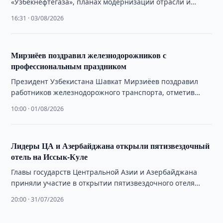
«Узбекнефтегаза», планах модернизации отрасли и
мерах по обеспечению страны нефтепродуктами.
16:31 · 03/08/2026
Мирзиёев поздравил железнодорожников с
профессиональным праздником
Президент Узбекистана Шавкат Мирзиёев поздравил
работников железнодорожного транспорта, отметив
итоги масштабных реформ отрасли последних лет.
10:00 · 01/08/2026
Лидеры ЦА и Азербайджана открыли пятизвездочный
отель на Иссык-Куле
Главы государств Центральной Азии и Азербайджана
приняли участие в открытии пятизвездочного отеля
«Баку» на побережье озера Иссык-Куль в Кыргызстане.
20:00 · 31/07/2026