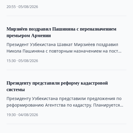
предусматривающую инвестиции, импорт племенного
20:55 · 05/08/2026
скота и внедрение цифровых технологий.
Мирзиёев поздравил Пашиняна с переназначением
премьером Армении
Президент Узбекистана Шавкат Мирзиёев поздравил
Никола Пашиняна с повторным назначением на пост
премьер-министра Армении и пожелал ему успехов.
15:30 · 05/08/2026
Президенту представили реформу кадастровой
системы
Президенту Узбекистана представили предложения по
реформированию Агентства по кадастру. Планируется
упростить услуги, сократить сроки их оказания и
19:30 · 04/08/2026
расширить полномочия территориальных …