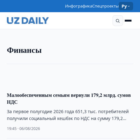
Инфографика
Спецпроекты
Ру
ФИНАНСЫ
Финансы
Сум укрепился более чем на 1% с конца июля
19:50 · 06/08/2026
Малообеспеченным семьям вернули 179,2 млрд. сумов
НДС
За первое полугодие 2026 года 651,3 тыс. потребителей
получили социальный кешбэк по НДС на сумму 179,2
млрд. сумов.
19:45 · 06/08/2026