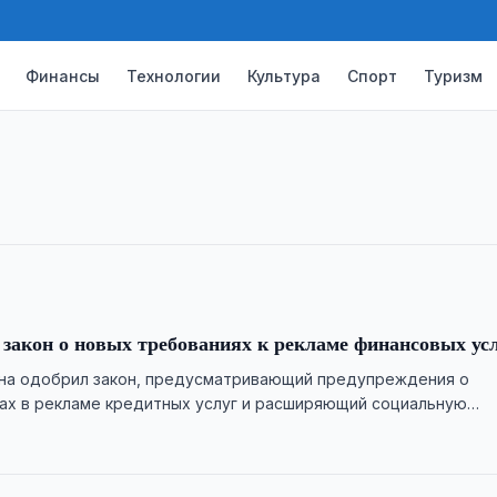
Финансы
Технологии
Культура
Спорт
Туризм
 порядок назначения пенсий
проактивное назначение пенсий по
размера пенсионных выплат.
 закон о новых требованиях к рекламе финансовых ус
ана одобрил закон, предусматривающий предупреждения о
ах в рекламе кредитных услуг и расширяющий социальную
ере страхования.