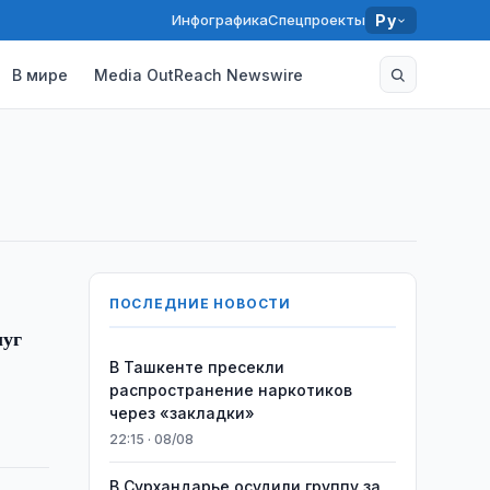
Инфографика
Спецпроекты
Ру
В мире
Media OutReach Newswire
ПОСЛЕДНИЕ НОВОСТИ
луг
В Ташкенте пресекли
распространение наркотиков
через «закладки»
22:15 · 08/08
В Сурхандарье осудили группу за