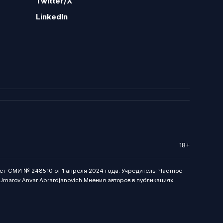
Twitter/X
LinkedIn
18+
ет-СМИ № 248510 от 1 апреля 2024 года. Учредитель: Частное
: Umarov Anvar Abrardjanovich Мнения авторов в публикациях