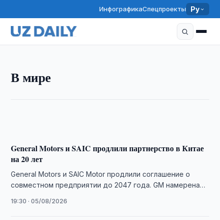
Инфографика
Спецпроекты
Ру
В МИРЕ
Астана принимает III Международную олимпиаду
по искусственному интеллекту: более 500
В мире
школьников из 106 стран соревнуются за звание
лучших
22:45 · 05/08/2026
General Motors и SAIC продлили партнерство в Китае
на 20 лет
General Motors и SAIC Motor продлили соглашение о
совместном предприятии до 2047 года. GM намерена
расширить разработку автомобилей в Китае …
19:30 · 05/08/2026