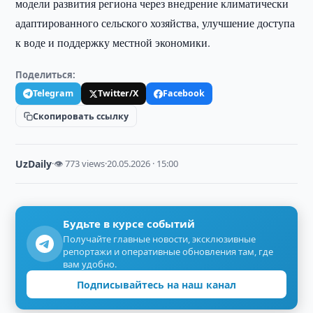
модели развития региона через внедрение климатически
адаптированного сельского хозяйства, улучшение доступа
к воде и поддержку местной экономики.
Поделиться:
Telegram
Twitter/X
Facebook
Скопировать ссылку
UzDaily
·
👁 773 views
·
20.05.2026 · 15:00
Будьте в курсе событий
Получайте главные новости, эксклюзивные
репортажи и оперативные обновления там, где
вам удобно.
Подписывайтесь на наш канал