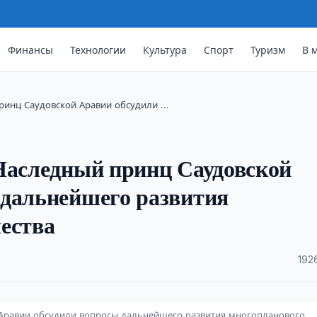
Финансы
Технологии
Культура
Спорт
Туризм
В 
принц Саудовской Аравии обсудили …
Наследный принц Саудовской
 дальнейшего развития
ества
·
192
 Аравии обсудили вопросы дальнейшего развития многопланового