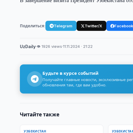
В завершение визита Президент Узбекистана от
Поделиться:
Telegram
Twitter/X
Faceboo
UzDaily
·
👁 1926 views
·
11.11.2024 · 21:22
Будьте в курсе событий
Получайте главные новости, эксклюзивные ре
обновления там, где вам удобно.
Читайте также
УЗБЕКИСТАН
УЗБЕКИСТА