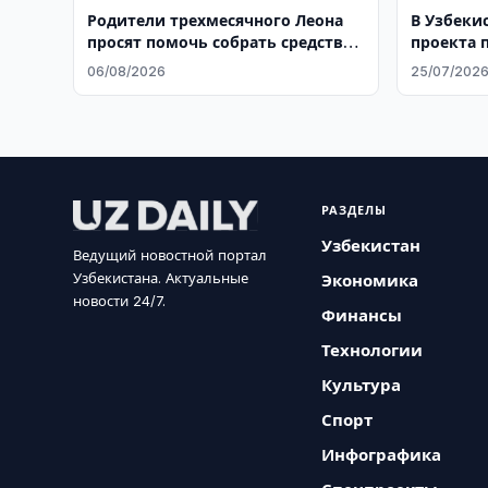
Родители трехмесячного Леона
В Узбеки
просят помочь собрать средства
проекта 
на лечение
отходов
06/08/2026
25/07/202
РАЗДЕЛЫ
Узбекистан
Ведущий новостной портал
Узбекистана. Актуальные
Экономика
новости 24/7.
Финансы
Технологии
Культура
Спорт
Инфографика