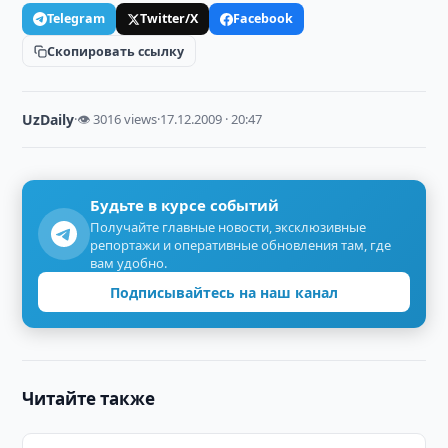
Telegram
Twitter/X
Facebook
Скопировать ссылку
UzDaily
·
👁 3016 views
·
17.12.2009 · 20:47
Будьте в курсе событий
Получайте главные новости, эксклюзивные
репортажи и оперативные обновления там, где
вам удобно.
Подписывайтесь на наш канал
Читайте также