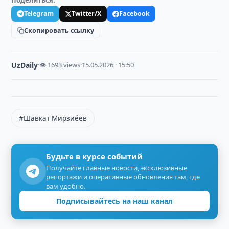
Поделиться:
Telegram
Twitter/X
Facebook
Скопировать ссылку
UzDaily
·
👁 1693 views
·
15.05.2026 · 15:50
#Шавкат Мирзиёев
Будьте в курсе событий
Получайте главные новости, эксклюзивные
репортажи и оперативные обновления там, где
вам удобно.
Подписывайтесь на наш канал