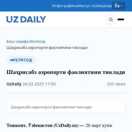
Инфографика
Махсус лойиҳалар
Ўз
Бош саҳифа
Иқтисод
›
›
Шаҳрисабз аэропорти фаолиятини тиклади
ИҚТИСОД
Шаҳрисабз аэропорти фаолиятини тиклади
UzDaily
·
26.03.2025
·
17:00
·
320 views
Шаҳрисабз аэропорти фаолиятини тиклади
Тошкент, Ўзбекистон (UzDaily.uz) —
26 март куни