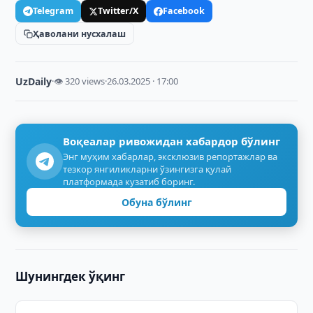
Telegram
Twitter/X
Facebook
Ҳаволани нусхалаш
UzDaily
·
👁 320 views
·
26.03.2025 · 17:00
Воқеалар ривожидан хабардор бўлинг
Энг муҳим хабарлар, эксклюзив репортажлар ва
тезкор янгиликларни ўзингизга қулай
платформада кузатиб боринг.
Обуна бўлинг
Шунингдек ўқинг