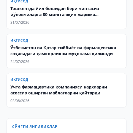
ИҚТИСОД
Тошкентда йил бошидан бери чиптасиз
йўловчиларга 80 мингга яқин жарима
солиндиТошкентда йил бошидан бери чиптасиз
31/07/2026
йўловчиларга 80 мингга яқин жарима солинди
ИҚТИСОД
Ўзбекистон ва Қатар тиббиёт ва фармацевтика
соҳасидаги ҳамкорликни муҳокама қилишди
24/07/2026
ИҚТИСОД
Учта фармацевтика компанияси нархларни
асоссиз оширган маблағларни қайтарди
03/08/2026
СЎНГГИ ЯНГИЛИКЛАР