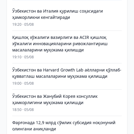
Ўзбекистон ва Италия қурилиш соҳасидаги
ҳамкорликни кенгайтиради
19:20 · 05/08
Қишлоқ хўжалиги вазирлиги ва ACIR қишлоқ
хўжалиги инновацияларини ривожлантириш
масалаларини муҳокама қилишди
19:10 · 05/08
Ўзбекистон ва Harvard Growth Lab аёлларни қўллаб-
қувватлаш масалаларини муҳокама қилишди
19:00 · 05/08
Ўзбекистон ва Жанубий Корея консуллик
ҳамкорлигини муҳокама қилишди
18:50 · 05/08
Фарғонада 12,9 млрд сўмлик субсидия ноқонуний
олингани аниқланди