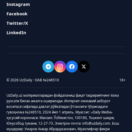
Instagram
Facebook
Twitter/X
LinkedIn
© 2026 UzDaily · ОАВ №248510
18+
UzDaily.uz материалларидан фойдаланиш фақат таҳририятнинг ёзма
рухсати билан амалга оширилади. Интернет-оммавий ахборот
воситаси сифатида давлат рўйхатидан ўтганлиги тўғрисидаги
гувоҳнома №248510, 2024 йил 1 апрель. Муассис: «Daily Media»
хусусий корхонаси. Манзил: Ўзбекистон, 100180, Тошкент шаҳри,
Юнусобод тумани, 12-27-73. Электрон почта: info@uzdaily.com. Бош
муҳаррир: Умаров Анвар Абрарджанович. Муаллифлар фикри