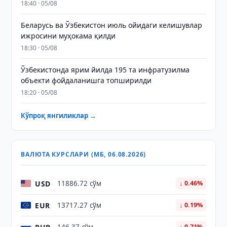
18:40 · 05/08
Беларусь ва Ўзбекистон июль ойидаги келишувлар
ижросини муҳокама қилди
18:30 · 05/08
Ўзбекистонда ярим йилда 195 та инфратузилма
объекти фойдаланишга топширилди
18:20 · 05/08
Кўпроқ янгиликлар →
ВАЛЮТА КУРСЛАРИ (МБ, 06.08.2026)
USD
11886.72 сўм
↓ 0.46%
EUR
13717.27 сўм
↓ 0.19%
↓ 0.71%