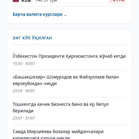
RUB
146.37 сўм
Барча валюта курслари →
ЭНГ КЎП ЎҚИЛГАН
Ўзбекистон Президенти Қирғизистонга жўнаб кетди
10:45 · 30/07
«Башакшехир» Шомуродов ва Файзуллаев билан
еврокубокдан чиқди
23:59 · 30/07
Тошкентда кичик бизнесга бино ва ер бепул
берилади
23:07 · 31/07
Саида Мирзиёева болалар майдончалари
қурилишига қарши чиқди