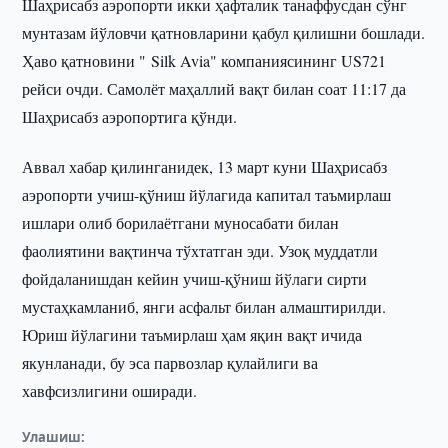
Шаҳрисабз аэропорти икки ҳафталик танаффусдан сўнг
мунтазам йўловчи қатновларини қабул қилишни бошлади.
Ҳаво қатновини " Silk Avia" компаниясининг US721
рейси очди. Самолёт маҳаллий вақт билан соат 11:17 да
Шаҳрисабз аэропортига қўнди.
Аввал хабар қилинганидек, 13 март куни Шаҳрисабз
аэропорти учиш-қўниш йўлагида капитал таъмирлаш
ишлари олиб борилаётгани муносабати билан
фаолиятини вақтинча тўхтатган эди. Узоқ муддатли
фойдаланишдан кейин учиш-қўниш йўлаги сирти
мустаҳкамланиб, янги асфальт билан алмаштирилди.
Юриш йўлагини таъмирлаш ҳам яқин вақт ичида
якунланади, бу эса парвозлар қулайлиги ва
хавфсизлигини оширади.
Улашиш: