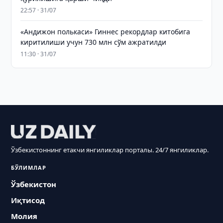
22:57 · 31/07
«Андижон полькаси» Гиннес рекордлар китобига
киритилиши учун 730 млн сўм ажратилди
11:30 · 31/07
Ўзбекистоннинг етакчи янгиликлар порталы. 24/7 янгиликлар.
БЎЛИМЛАР
Ўзбекистон
Иқтисод
Молия