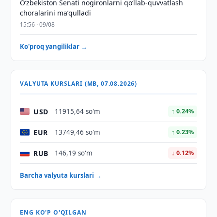
Oʻzbekiston Senati nogironlarni qoʻllab-quvvatlash
choralarini maʼqulladi
15:56 · 09/08
Ko'proq yangiliklar →
VALYUTA KURSLARI (MB, 07.08.2026)
USD
11915,64 so'm
↑ 0.24%
EUR
13749,46 so'm
↑ 0.23%
RUB
146,19 so'm
↓ 0.12%
Barcha valyuta kurslari →
ENG KO'P O'QILGAN