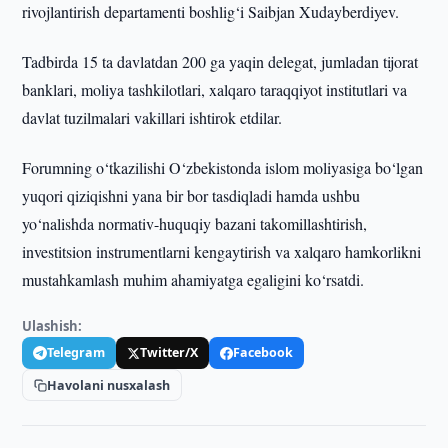
rivojlantirish departamenti boshlig‘i Saibjan Xudayberdiyev.
Tadbirda 15 ta davlatdan 200 ga yaqin delegat, jumladan tijorat
banklari, moliya tashkilotlari, xalqaro taraqqiyot institutlari va
davlat tuzilmalari vakillari ishtirok etdilar.
Forumning o‘tkazilishi O‘zbekistonda islom moliyasiga bo‘lgan
yuqori qiziqishni yana bir bor tasdiqladi hamda ushbu
yo‘nalishda normativ-huquqiy bazani takomillashtirish,
investitsion instrumentlarni kengaytirish va xalqaro hamkorlikni
mustahkamlash muhim ahamiyatga egaligini ko‘rsatdi.
Ulashish:
Telegram
Twitter/X
Facebook
Havolani nusxalash