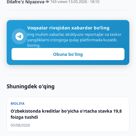
Dilafro'z Niyazova
·
👁 743 views
·
13.05.2026 · 18:10
Voqealar rivojidan xabardor bo‘ling
Eng muhim xabarlar, eksklyuziv reportajlar va tezkor
yangiliklarni o‘zingizga qulay platformada kuzatib
boring.
Obuna bo'ling
Shuningdek o'qing
MOLIYA
O‘zbekistonda kreditlar bo‘yicha o‘rtacha stavka 19,8
foizga tushdi
05/08/2026