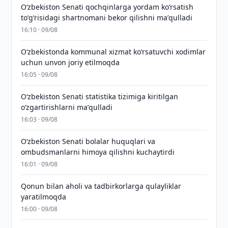
Oʻzbekiston Senati qochqinlarga yordam koʻrsatish
toʻgʻrisidagi shartnomani bekor qilishni maʼqulladi
16:10 · 09/08
Oʻzbekistonda kommunal xizmat koʻrsatuvchi xodimlar
uchun unvon joriy etilmoqda
16:05 · 09/08
Oʻzbekiston Senati statistika tizimiga kiritilgan
oʻzgartirishlarni maʼqulladi
16:03 · 09/08
Oʻzbekiston Senati bolalar huquqlari va
ombudsmanlarni himoya qilishni kuchaytirdi
16:01 · 09/08
Qonun bilan aholi va tadbirkorlarga qulayliklar
yaratilmoqda
16:00 · 09/08