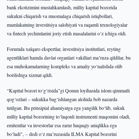
bank ekotizimini mustahkamlash, milliy kapital bozorida
sukukni chiqarish va muomalaga chiqarish istiqbollari,
mamlakatning investitsiya salohiyati va raqamli texnologiyalar
va fintech yechimlarini joriy etish masalalarini o‘z ichiga oldi.
Forumda xalqaro ekspertlar, investitsiya institutlari, reyting
agentliklari hamda davlat organlari vakillari maʼruza qildilar, bu
esa muhokamalarning kompleks va amaliy yo‘nalishda olib
borilishiga xizmat qildi.
“Kapital bozori to‘g‘risida”gi Qonun loyihasida islom qimmatli
qog‘ozlari – sukukka bag‘ishlangan alohida bob nazarda
tutilgan. Bu prinsipial ahamiyatga ega yangilik bo‘lib, sukuk
milliy kapital bozorining to‘laqonli instrumenti maqomini oladi,
emitentlar va investorlar esa zarur huquqiy aniqlikka ega
bo‘ladi", – dedi o‘z maʼruzasida ILMA Kapital bozorini