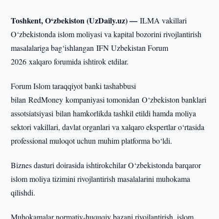
Toshkent, O‘zbekiston (UzDaily.uz) —
ILMA vakillari
O‘zbekistonda islom moliyasi va kapital bozorini rivojlantirish
masalalariga bag‘ishlangan IFN Uzbekistan Forum
2026 xalqaro forumida ishtirok etdilar.
Forum Islom taraqqiyot banki tashabbusi
bilan RedMoney kompaniyasi tomonidan O‘zbekiston banklari
assotsiatsiyasi bilan hamkorlikda tashkil etildi hamda moliya
sektori vakillari, davlat organlari va xalqaro ekspertlar o‘rtasida
professional muloqot uchun muhim platforma bo‘ldi.
Biznes dasturi doirasida ishtirokchilar O‘zbekistonda barqaror
islom moliya tizimini rivojlantirish masalalarini muhokama
qilishdi.
Muhokamalar normativ-huquqiy bazani rivojlantirish, islom