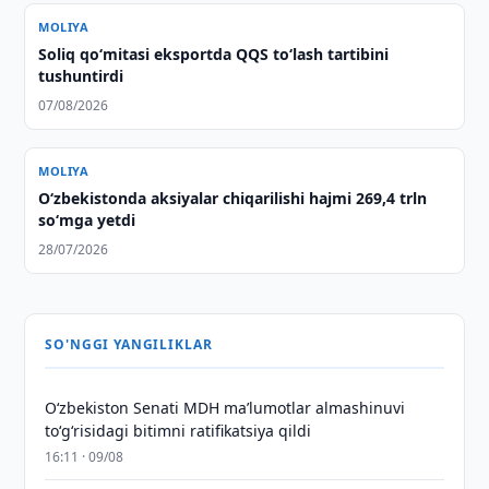
MOLIYA
Soliq qo‘mitasi eksportda QQS to‘lash tartibini
tushuntirdi
07/08/2026
MOLIYA
O‘zbekistonda aksiyalar chiqarilishi hajmi 269,4 trln
so‘mga yetdi
28/07/2026
SO'NGGI YANGILIKLAR
Oʻzbekiston Senati MDH maʼlumotlar almashinuvi
toʻgʻrisidagi bitimni ratifikatsiya qildi
16:11 · 09/08