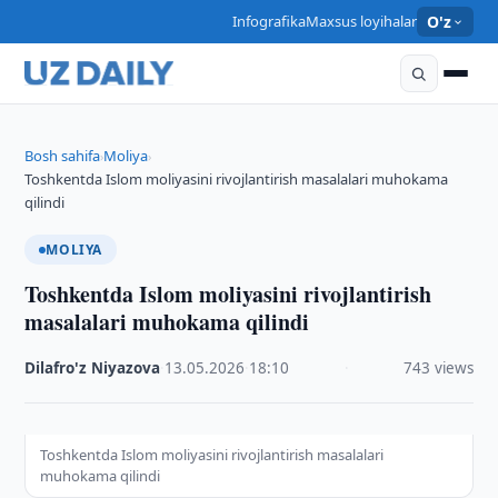
Infografika
Maxsus loyihalar
O'z
Bosh sahifa
Moliya
›
›
Toshkentda Islom moliyasini rivojlantirish masalalari muhokama
qilindi
MOLIYA
Toshkentda Islom moliyasini rivojlantirish
masalalari muhokama qilindi
Dilafro'z Niyazova
·
13.05.2026
·
18:10
·
743 views
Toshkentda Islom moliyasini rivojlantirish masalalari
muhokama qilindi