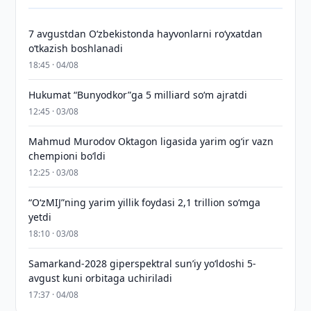
7 avgustdan O‘zbekistonda hayvonlarni ro‘yxatdan
o‘tkazish boshlanadi
18:45 · 04/08
Hukumat “Bunyodkor”ga 5 milliard so‘m ajratdi
12:45 · 03/08
Mahmud Murodov Oktagon ligasida yarim og‘ir vazn
chempioni bo‘ldi
12:25 · 03/08
“O‘zMIJ”ning yarim yillik foydasi 2,1 trillion so‘mga
yetdi
18:10 · 03/08
Samarkand-2028 giperspektral sun’iy yo‘ldoshi 5-
avgust kuni orbitaga uchiriladi
17:37 · 04/08