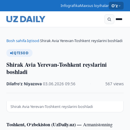
Infografika
Maxsus loyihalar
O'z
Bosh sahifa
Iqtisod
Shirak Avia Yerevan-Toshkent reyslarini boshladi
›
›
IQTISOD
Shirak Avia Yerevan-Toshkent reyslarini
boshladi
Dilafro'z Niyazova
·
03.06.2026
·
09:56
·
567 views
Shirak Avia Yerevan-Toshkent reyslarini boshladi
Toshkent, O‘zbekiston (UzDaily.uz) —
Armanistonning