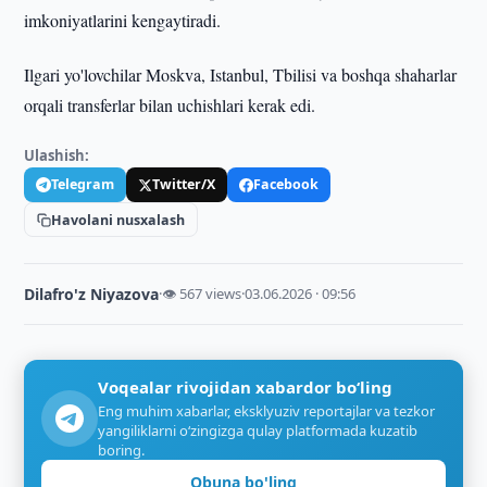
imkoniyatlarini kengaytiradi.
Ilgari yo'lovchilar Moskva, Istanbul, Tbilisi va boshqa shaharlar
orqali transferlar bilan uchishlari kerak edi.
Ulashish:
Telegram
Twitter/X
Facebook
Havolani nusxalash
Dilafro'z Niyazova
·
👁 567 views
·
03.06.2026 · 09:56
Voqealar rivojidan xabardor bo‘ling
Eng muhim xabarlar, eksklyuziv reportajlar va tezkor
yangiliklarni o‘zingizga qulay platformada kuzatib
boring.
Obuna bo'ling