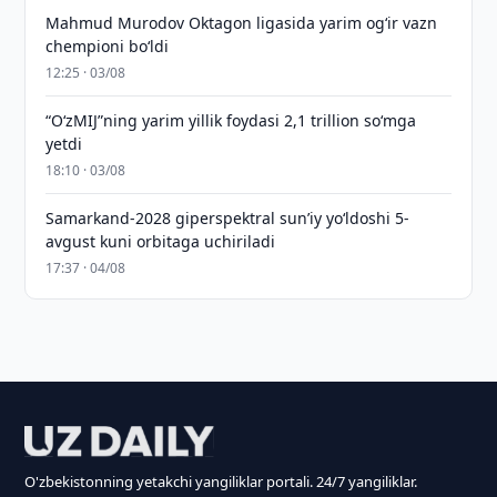
Mahmud Murodov Oktagon ligasida yarim og‘ir vazn
chempioni bo‘ldi
12:25 · 03/08
“O‘zMIJ”ning yarim yillik foydasi 2,1 trillion so‘mga
yetdi
18:10 · 03/08
Samarkand-2028 giperspektral sun’iy yo‘ldoshi 5-
avgust kuni orbitaga uchiriladi
17:37 · 04/08
O'zbekistonning yetakchi yangiliklar portali. 24/7 yangiliklar.