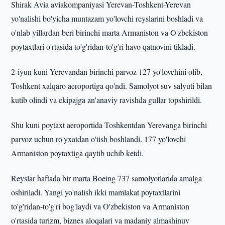
Shirak Avia aviakompaniyasi Yerevan-Toshkent-Yerevan
yo'nalishi bo'yicha muntazam yo'lovchi reyslarini boshladi va
o'nlab yillardan beri birinchi marta Armaniston va O'zbekiston
poytaxtlari o'rtasida to'g'ridan-to'g'ri havo qatnovini tikladi.
2-iyun kuni Yerevandan birinchi parvoz 127 yo'lovchini olib,
Toshkent xalqaro aeroportiga qo'ndi. Samolyot suv salyuti bilan
kutib olindi va ekipajga an'anaviy ravishda gullar topshirildi.
Shu kuni poytaxt aeroportida Toshkentdan Yerevanga birinchi
parvoz uchun ro'yxatdan o'tish boshlandi. 177 yo'lovchi
Armaniston poytaxtiga qaytib uchib ketdi.
Reyslar haftada bir marta Boeing 737 samolyotlarida amalga
oshiriladi. Yangi yo'nalish ikki mamlakat poytaxtlarini
to'g'ridan-to'g'ri bog'laydi va O'zbekiston va Armaniston
o'rtasida turizm, biznes aloqalari va madaniy almashinuv