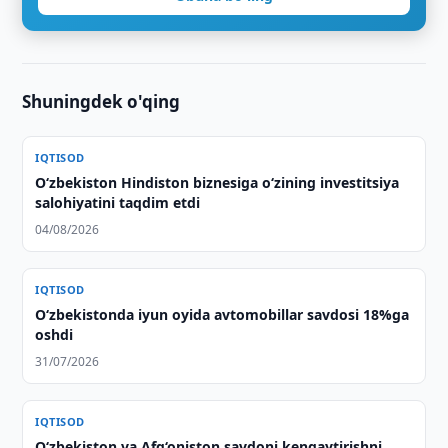
Shuningdek o'qing
IQTISOD
Oʻzbekiston Hindiston biznesiga oʻzining investitsiya
salohiyatini taqdim etdi
04/08/2026
IQTISOD
O‘zbekistonda iyun oyida avtomobillar savdosi 18%ga
oshdi
31/07/2026
IQTISOD
O‘zbekiston va Afg‘oniston savdoni kengaytirishni