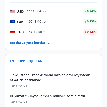
USD
11915,64 so'm
↑ 0.24%
EUR
13749,46 so'm
↑ 0.23%
RUB
146,19 so'm
↓ 0.12%
Barcha valyuta kurslari →
ENG KO'P O'QILGAN
7 avgustdan O‘zbekistonda hayvonlarni ro‘yxatdan
o‘tkazish boshlanadi
18:45 · 04/08
Hukumat “Bunyodkor”ga 5 milliard so‘m ajratdi
12:45 · 03/08