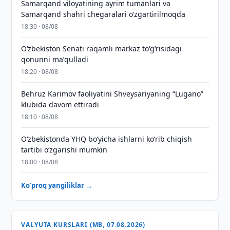
Samarqand viloyatining ayrim tumanlari va
Samarqand shahri chegaralari oʻzgartirilmoqda
18:30 · 08/08
Oʻzbekiston Senati raqamli markaz toʻgʻrisidagi
qonunni maʼqulladi
18:20 · 08/08
Behruz Karimov faoliyatini Shveysariyaning “Lugano”
klubida davom ettiradi
18:10 · 08/08
O‘zbekistonda YHQ bo‘yicha ishlarni ko‘rib chiqish
tartibi o‘zgarishi mumkin
18:00 · 08/08
Ko'proq yangiliklar →
VALYUTA KURSLARI (MB, 07.08.2026)