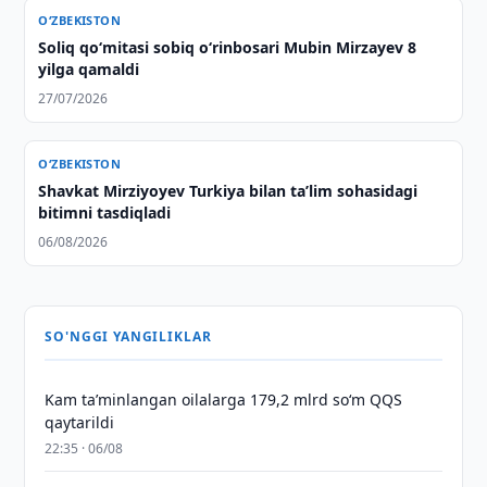
O‘ZBEKISTON
Soliq qo‘mitasi sobiq o‘rinbosari Mubin Mirzayev 8
yilga qamaldi
27/07/2026
O‘ZBEKISTON
Shavkat Mirziyoyev Turkiya bilan taʼlim sohasidagi
bitimni tasdiqladi
06/08/2026
SO'NGGI YANGILIKLAR
Kam taʼminlangan oilalarga 179,2 mlrd so‘m QQS
qaytarildi
22:35 · 06/08