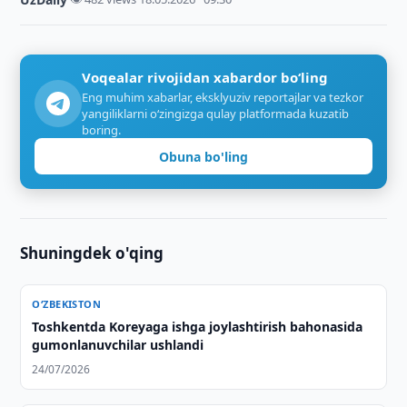
Voqealar rivojidan xabardor bo‘ling
Eng muhim xabarlar, eksklyuziv reportajlar va tezkor
yangiliklarni o‘zingizga qulay platformada kuzatib
boring.
Obuna bo'ling
Shuningdek o'qing
O‘ZBEKISTON
Toshkentda Koreyaga ishga joylashtirish bahonasida
gumonlanuvchilar ushlandi
24/07/2026