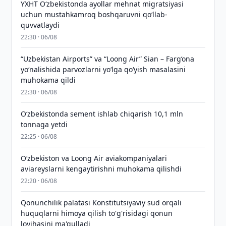
YXHT O‘zbekistonda ayollar mehnat migratsiyasi
uchun mustahkamroq boshqaruvni qo‘llab-
quvvatlaydi
22:30 · 06/08
“Uzbekistan Airports” va “Loong Air” Sian – Farg‘ona
yo‘nalishida parvozlarni yo‘lga qo‘yish masalasini
muhokama qildi
22:30 · 06/08
O‘zbekistonda sement ishlab chiqarish 10,1 mln
tonnaga yetdi
22:25 · 06/08
Oʻzbekiston va Loong Air aviakompaniyalari
aviareyslarni kengaytirishni muhokama qilishdi
22:20 · 06/08
Qonunchilik palatasi Konstitutsiyaviy sud orqali
huquqlarni himoya qilish to'g'risidagi qonun
loyihasini ma'qulladi