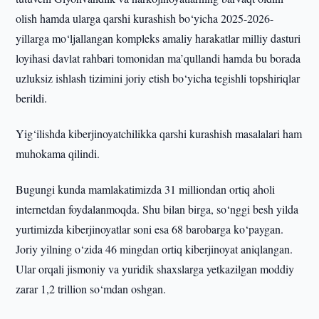
olish hamda ularga qarshi kurashish bo‘yicha 2025-2026-
yillarga mo‘ljallangan kompleks amaliy harakatlar milliy dasturi
loyihasi davlat rahbari tomonidan ma’qullandi hamda bu borada
uzluksiz ishlash tizimini joriy etish bo‘yicha tegishli topshiriqlar
berildi.
Yig‘ilishda kiberjinoyatchilikka qarshi kurashish masalalari ham
muhokama qilindi.
Bugungi kunda mamlakatimizda 31 milliondan ortiq aholi
internetdan foydalanmoqda. Shu bilan birga, so‘nggi besh yilda
yurtimizda kiberjinoyatlar soni esa 68 barobarga ko‘paygan.
Joriy yilning o‘zida 46 mingdan ortiq kiberjinoyat aniqlangan.
Ular orqali jismoniy va yuridik shaxslarga yetkazilgan moddiy
zarar 1,2 trillion so‘mdan oshgan.