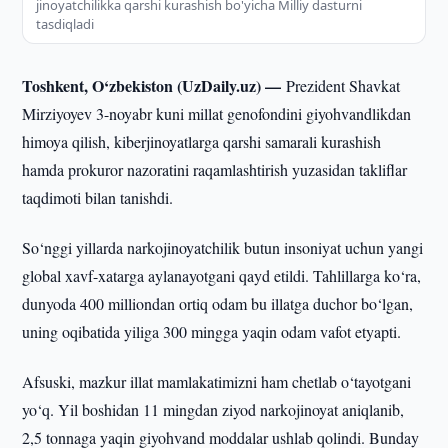
jinoyatchilikka qarshi kurashish bo'yicha Milliy dasturni
tasdiqladi
Toshkent, O‘zbekiston (UzDaily.uz) —
Prezident Shavkat
Mirziyoyev 3-noyabr kuni millat genofondini giyohvandlikdan
himoya qilish, kiberjinoyatlarga qarshi samarali kurashish
hamda prokuror nazoratini raqamlashtirish yuzasidan takliflar
taqdimoti bilan tanishdi.
So‘nggi yillarda narkojinoyatchilik butun insoniyat uchun yangi
global xavf-xatarga aylanayotgani qayd etildi. Tahlillarga ko‘ra,
dunyoda 400 milliondan ortiq odam bu illatga duchor bo‘lgan,
uning oqibatida yiliga 300 mingga yaqin odam vafot etyapti.
Afsuski, mazkur illat mamlakatimizni ham chetlab o‘tayotgani
yo‘q. Yil boshidan 11 mingdan ziyod narkojinoyat aniqlanib,
2,5 tonnaga yaqin giyohvand moddalar ushlab qolindi. Bunday