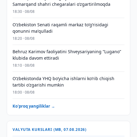
Samarqand shahri chegaralari oʻzgartirilmoqda
18:30 · 08/08
Oʻzbekiston Senati raqamli markaz toʻgʻrisidagi
qonunni maʼqulladi
18:20 · 08/08
Behruz Karimov faoliyatini Shveysariyaning “Lugano”
klubida davom ettiradi
18:10 · 08/08
O‘zbekistonda YHQ bo‘yicha ishlarni ko‘rib chiqish
tartibi o‘zgarishi mumkin
18:00 · 08/08
Ko'proq yangiliklar →
VALYUTA KURSLARI (MB, 07.08.2026)