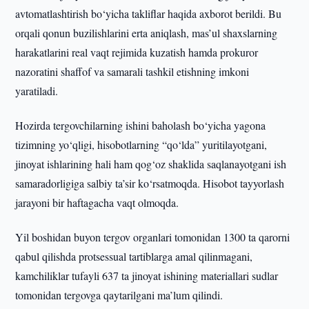
avtomatlashtirish bo‘yicha takliflar haqida axborot berildi. Bu
orqali qonun buzilishlarini erta aniqlash, mas’ul shaxslarning
harakatlarini real vaqt rejimida kuzatish hamda prokuror
nazoratini shaffof va samarali tashkil etishning imkoni
yaratiladi.
Hozirda tergovchilarning ishini baholash bo‘yicha yagona
tizimning yo‘qligi, hisobotlarning “qo‘lda” yuritilayotgani,
jinoyat ishlarining hali ham qog‘oz shaklida saqlanayotgani ish
samaradorligiga salbiy ta’sir ko‘rsatmoqda. Hisobot tayyorlash
jarayoni bir haftagacha vaqt olmoqda.
Yil boshidan buyon tergov organlari tomonidan 1300 ta qarorni
qabul qilishda protsessual tartiblarga amal qilinmagani,
kamchiliklar tufayli 637 ta jinoyat ishining materiallari sudlar
tomonidan tergovga qaytarilgani ma’lum qilindi.