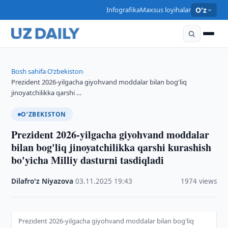
Infografika
Maxsus loyihalar
O'z
Bosh sahifa
O‘zbekiston
›
›
Prezident 2026-yilgacha giyohvand moddalar bilan bog'liq
jinoyatchilikka qarshi …
O‘ZBEKISTON
Prezident 2026-yilgacha giyohvand moddalar
bilan bog'liq jinoyatchilikka qarshi kurashish
bo'yicha Milliy dasturni tasdiqladi
Dilafro'z Niyazova
·
03.11.2025
·
19:43
·
1974 views
Prezident 2026-yilgacha giyohvand moddalar bilan bog'liq