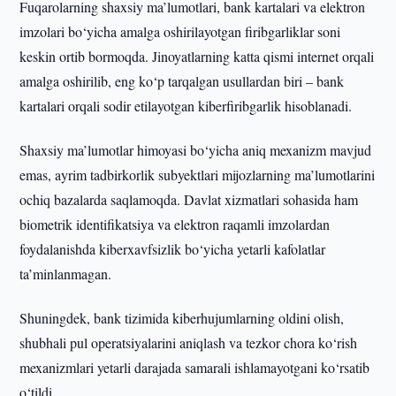
Fuqarolarning shaxsiy ma’lumotlari, bank kartalari va elektron
imzolari bo‘yicha amalga oshirilayotgan firibgarliklar soni
keskin ortib bormoqda. Jinoyatlarning katta qismi internet orqali
amalga oshirilib, eng ko‘p tarqalgan usullardan biri – bank
kartalari orqali sodir etilayotgan kiberfiribgarlik hisoblanadi.
Shaxsiy ma’lumotlar himoyasi bo‘yicha aniq mexanizm mavjud
emas, ayrim tadbirkorlik subyektlari mijozlarning ma’lumotlarini
ochiq bazalarda saqlamoqda. Davlat xizmatlari sohasida ham
biometrik identifikatsiya va elektron raqamli imzolardan
foydalanishda kiberxavfsizlik bo‘yicha yetarli kafolatlar
ta’minlanmagan.
Shuningdek, bank tizimida kiberhujumlarning oldini olish,
shubhali pul operatsiyalarini aniqlash va tezkor chora ko‘rish
mexanizmlari yetarli darajada samarali ishlamayotgani ko‘rsatib
o‘tildi.