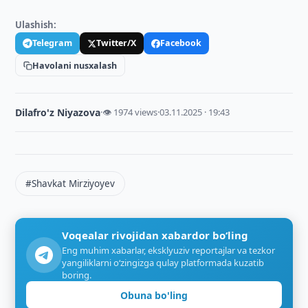
Ulashish:
Telegram
Twitter/X
Facebook
Havolani nusxalash
Dilafro'z Niyazova
·
👁 1974 views
·
03.11.2025 · 19:43
#Shavkat Mirziyoyev
Voqealar rivojidan xabardor bo‘ling
Eng muhim xabarlar, eksklyuziv reportajlar va tezkor
yangiliklarni o‘zingizga qulay platformada kuzatib
boring.
Obuna bo'ling