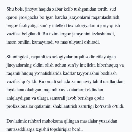
Shu bois, jinoyat haqida xabar kelib tushganidan tortib, sud
qarori ijrosigacha bo‘lgan barcha jarayonlarni raqamlashtirish,
tergov faoliyatiga sun’iy intellekt texnologiyalarini joriy qilish
vazifasi belgilandi. Bu tizim tergov jarayonini tezlashtiradi,
inson omilini kamaytiradi va mas’uliyatni oshiradi.
Shuningdek, raqamli texnologiyalar orqali sodir etilayotgan
jinoyatlarning oldini olish uchun sun’iy intellekt, kiberhuquq va
raqamli huquq yo‘nalishlarida kadrlar tayyorlashni boshlash
vazifasi qo‘yildi. Bu orqali sohada zamonaviy tahlil usullaridan
foydalana oladigan, raqamli xavf-xatarlarni oldindan
aniqlaydigan va ularga samarali javob berishga qodir
professionallar qatlamini shakllantirish zarurligi ko‘rsatib o‘tildi.
Davlatimiz rahbari muhokama qilingan masalalar yuzasidan
mutasaddilarga tegishli topshiriqlar berdi.