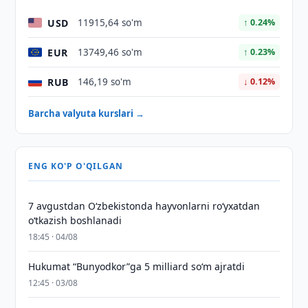
USD
11915,64 so'm
↑ 0.24%
EUR
13749,46 so'm
↑ 0.23%
RUB
146,19 so'm
↓ 0.12%
Barcha valyuta kurslari →
ENG KO'P O'QILGAN
7 avgustdan O‘zbekistonda hayvonlarni ro‘yxatdan
o‘tkazish boshlanadi
18:45 · 04/08
Hukumat “Bunyodkor”ga 5 milliard so‘m ajratdi
12:45 · 03/08