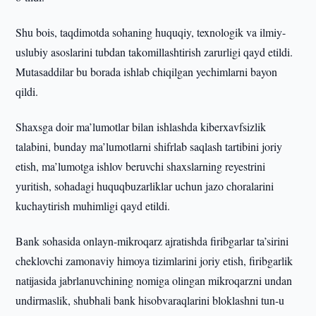
Shu bois, taqdimotda sohaning huquqiy, texnologik va ilmiy-
uslubiy asoslarini tubdan takomillashtirish zarurligi qayd etildi.
Mutasaddilar bu borada ishlab chiqilgan yechimlarni bayon
qildi.
Shaxsga doir ma’lumotlar bilan ishlashda kiberxavfsizlik
talabini, bunday ma’lumotlarni shifrlab saqlash tartibini joriy
etish, ma’lumotga ishlov beruvchi shaxslarning reyestrini
yuritish, sohadagi huquqbuzarliklar uchun jazo choralarini
kuchaytirish muhimligi qayd etildi.
Bank sohasida onlayn-mikroqarz ajratishda firibgarlar ta’sirini
cheklovchi zamonaviy himoya tizimlarini joriy etish, firibgarlik
natijasida jabrlanuvchining nomiga olingan mikroqarzni undan
undirmaslik, shubhali bank hisobvaraqlarini bloklashni tun-u