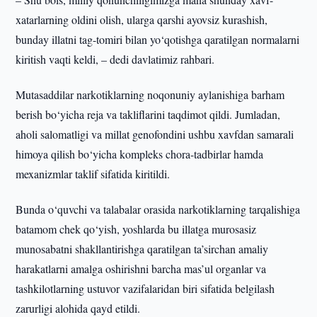
xatarlarning oldini olish, ularga qarshi ayovsiz kurashish,
bunday illatni tag-tomiri bilan yo‘qotishga qaratilgan normalarni
kiritish vaqti keldi, – dedi davlatimiz rahbari.
Mutasaddilar narkotiklarning noqonuniy aylanishiga barham
berish bo‘yicha reja va takliflarini taqdimot qildi. Jumladan,
aholi salomatligi va millat genofondini ushbu xavfdan samarali
himoya qilish bo‘yicha kompleks chora-tadbirlar hamda
mexanizmlar taklif sifatida kiritildi.
Bunda o‘quvchi va talabalar orasida narkotiklarning tarqalishiga
batamom chek qo‘yish, yoshlarda bu illatga murosasiz
munosabatni shakllantirishga qaratilgan ta’sirchan amaliy
harakatlarni amalga oshirishni barcha mas’ul organlar va
tashkilotlarning ustuvor vazifalaridan biri sifatida belgilash
zarurligi alohida qayd etildi.