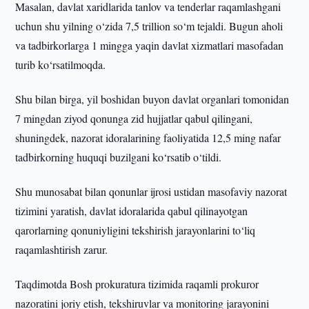
Masalan, davlat xaridlarida tanlov va tenderlar raqamlashgani
uchun shu yilning o‘zida 7,5 trillion so‘m tejaldi. Bugun aholi
va tadbirkorlarga 1 mingga yaqin davlat xizmatlari masofadan
turib ko‘rsatilmoqda.
Shu bilan birga, yil boshidan buyon davlat organlari tomonidan
7 mingdan ziyod qonunga zid hujjatlar qabul qilingani,
shuningdek, nazorat idoralarining faoliyatida 12,5 ming nafar
tadbirkorning huquqi buzilgani ko‘rsatib o‘tildi.
Shu munosabat bilan qonunlar ijrosi ustidan masofaviy nazorat
tizimini yaratish, davlat idoralarida qabul qilinayotgan
qarorlarning qonuniyligini tekshirish jarayonlarini to‘liq
raqamlashtirish zarur.
Taqdimotda Bosh prokuratura tizimida raqamli prokuror
nazoratini joriy etish, tekshiruvlar va monitoring jarayonini