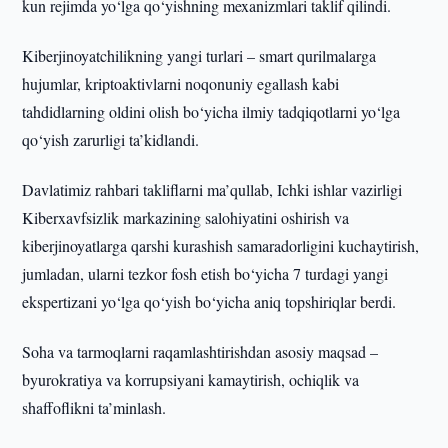
kun rejimda yo‘lga qo‘yishning mexanizmlari taklif qilindi.
Kiberjinoyatchilikning yangi turlari – smart qurilmalarga
hujumlar, kriptoaktivlarni noqonuniy egallash kabi
tahdidlarning oldini olish bo‘yicha ilmiy tadqiqotlarni yo‘lga
qo‘yish zarurligi ta’kidlandi.
Davlatimiz rahbari takliflarni ma’qullab, Ichki ishlar vazirligi
Kiberxavfsizlik markazining salohiyatini oshirish va
kiberjinoyatlarga qarshi kurashish samaradorligini kuchaytirish,
jumladan, ularni tezkor fosh etish bo‘yicha 7 turdagi yangi
ekspertizani yo‘lga qo‘yish bo‘yicha aniq topshiriqlar berdi.
Soha va tarmoqlarni raqamlashtirishdan asosiy maqsad –
byurokratiya va korrupsiyani kamaytirish, ochiqlik va
shaffoflikni ta’minlash.