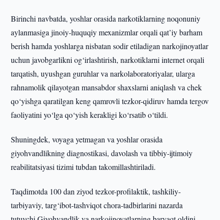
Birinchi navbatda, yoshlar orasida narkotiklarning noqonuniy
aylanmasiga jinoiy-huquqiy mexanizmlar orqali qat’iy barham
berish hamda yoshlarga nisbatan sodir etiladigan narkojinoyatlar
uchun javobgarlikni og‘irlashtirish, narkotiklarni internet orqali
tarqatish, uyushgan guruhlar va narkolaboratoriyalar, ularga
rahnamolik qilayotgan mansabdor shaxslarni aniqlash va chek
qo‘yishga qaratilgan keng qamrovli tezkor-qidiruv hamda tergov
faoliyatini yo‘lga qo‘yish kerakligi ko‘rsatib o‘tildi.
Shuningdek, voyaga yetmagan va yoshlar orasida
giyohvandlikning diagnostikasi, davolash va tibbiy-ijtimoiy
reabilitatsiyasi tizimi tubdan takomillashtiriladi.
Taqdimotda 100 dan ziyod tezkor-profilaktik, tashkiliy-
tarbiyaviy, targ‘ibot-tashviqot chora-tadbirlarini nazarda
tutuvchi Giyohvandlik va narkojinoyatlarning barvaqt oldini