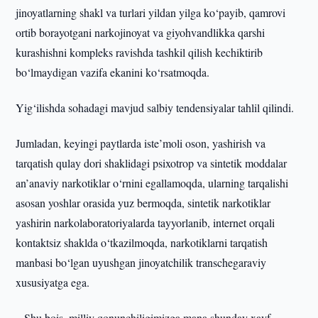
jinoyatlarning shakl va turlari yildan yilga ko‘payib, qamrovi
ortib borayotgani narkojinoyat va giyohvandlikka qarshi
kurashishni kompleks ravishda tashkil qilish kechiktirib
bo‘lmaydigan vazifa ekanini ko‘rsatmoqda.
Yig‘ilishda sohadagi mavjud salbiy tendensiyalar tahlil qilindi.
Jumladan, keyingi paytlarda iste’moli oson, yashirish va
tarqatish qulay dori shaklidagi psixotrop va sintetik moddalar
an’anaviy narkotiklar o‘rnini egallamoqda, ularning tarqalishi
asosan yoshlar orasida yuz bermoqda, sintetik narkotiklar
yashirin narkolaboratoriyalarda tayyorlanib, internet orqali
kontaktsiz shaklda o‘tkazilmoqda, narkotiklarni tarqatish
manbasi bo‘lgan uyushgan jinoyatchilik transchegaraviy
xususiyatga ega.
– Shu bois, milliy qonunchiligimizga mana shunday xavf-