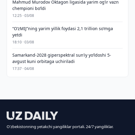
Mahmud Murodov Oktagon ligasida yarim og‘ir vazn
chempioni bo‘ldi
12:25 · 03/08
“O‘zMIJ”ning yarim yillik foydasi 2,1 trillion so‘mga
yetdi
18:10 · 03/08
Samarkand-2028 giperspektral sun’iy yo‘ldoshi 5-
avgust kuni orbitaga uchiriladi
17:37 · 04/08
O'zbekistonning yetakchi yangiliklar portali. 24/7 yangiliklar.