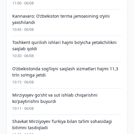
11:00 · 06/08
Kannavaro: O‘zbekiston terma jamoasining o‘yini
yaxshilandi
10:45 · 06/08
Toshkent qurilish ishlari hajmi bo‘yicha yetakchilikni
saqlab qoldi
10:30 · 06/08
O‘zbekistonda sog‘liqni saqlash xizmatlari hajmi 11,3
trln so‘mga yetdi
10:15 · 06/08
Mirziyoyev go'sht va sut ishlab chiqarishni
ko'paytirishni buyurdi
10:11 · 06/08
Shavkat Mirziyoyev Turkiya bilan taʼlim sohasidagi
bitimni tasdiqladi