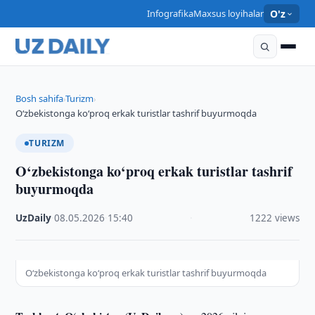
Infografika
Maxsus loyihalar
O'z
Bosh sahifa
Turizm
›
›
O‘zbekistonga ko‘proq erkak turistlar tashrif buyurmoqda
TURIZM
O‘zbekistonga ko‘proq erkak turistlar tashrif
buyurmoqda
UzDaily
·
08.05.2026
·
15:40
·
1222 views
O‘zbekistonga ko‘proq erkak turistlar tashrif buyurmoqda