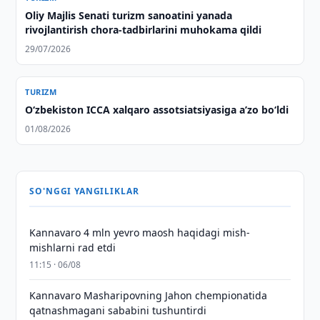
Oliy Majlis Senati turizm sanoatini yanada
rivojlantirish chora-tadbirlarini muhokama qildi
29/07/2026
TURIZM
O‘zbekiston ICCA xalqaro assotsiatsiyasiga aʼzo bo‘ldi
01/08/2026
SO'NGGI YANGILIKLAR
Kannavaro 4 mln yevro maosh haqidagi mish-
mishlarni rad etdi
11:15 · 06/08
Kannavaro Masharipovning Jahon chempionatida
qatnashmagani sababini tushuntirdi