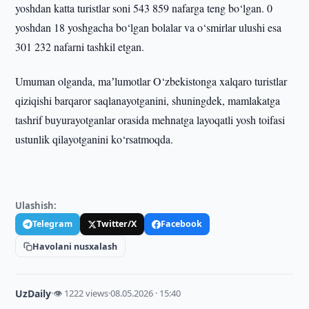
yoshdan katta turistlar soni 543 859 nafarga teng bo‘lgan. 0
yoshdan 18 yoshgacha bo‘lgan bolalar va o‘smirlar ulushi esa
301 232 nafarni tashkil etgan.
Umuman olganda, maʼlumotlar O‘zbekistonga xalqaro turistlar
qiziqishi barqaror saqlanayotganini, shuningdek, mamlakatga
tashrif buyurayotganlar orasida mehnatga layoqatli yosh toifasi
ustunlik qilayotganini ko‘rsatmoqda.
Ulashish:
Telegram
Twitter/X
Facebook
Havolani nusxalash
UzDaily
·
👁 1222 views
·
08.05.2026 · 15:40