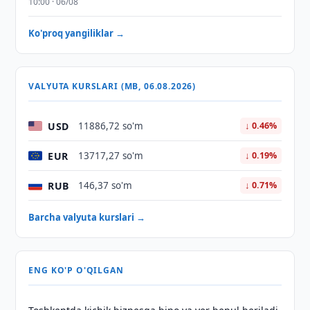
10:00 · 06/08
Ko'proq yangiliklar →
VALYUTA KURSLARI (MB, 06.08.2026)
USD
11886,72 so'm
↓ 0.46%
EUR
13717,27 so'm
↓ 0.19%
RUB
146,37 so'm
↓ 0.71%
Barcha valyuta kurslari →
ENG KO'P O'QILGAN