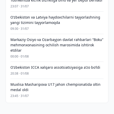
Toshkentda kichik biznesga bino va yer bepul beriladi
23:07 · 31/07
Oʻzbekiston va Latviya haydovchilarni tayyorlashning
yangi tizimini tayyorlamoqda
09:30 · 31/07
Markaziy Osiyo va Ozarbayjon davlat rahbarlari “Boku”
mehmonxonasining ochilish marosimida ishtirok
etdilar
00:00 · 01/08
O‘zbekiston ICCA xalqaro assotsiatsiyasiga aʼzo bo‘ldi
20:38 · 01/08
Muxlisa Masharipova U17 jahon chempionatida oltin
medal oldi
23:45 · 31/07