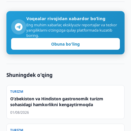
Voqealar rivojidan xabardor bo‘ling
Eng muhim xabarlar, eksklyuziv reportajlar va tezkor
yangiliklarni o‘zingizga qulay platformada kuzatib
boring.
Obuna bo'ling
Shuningdek o'qing
TURIZM
Oʻzbekiston va Hindiston gastronomik turizm
sohasidagi hamkorlikni kengaytirmoqda
01/08/2026
TURIZM