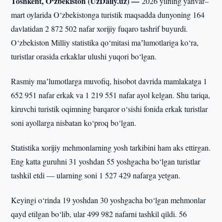
Toshkent, O‘zbekiston (UzDaily.uz) —
2026 yilning yanvar–
mart oylarida O‘zbekistonga turistik maqsadda dunyoning 164
davlatidan 2 872 502 nafar xorijiy fuqaro tashrif buyurdi.
O‘zbekiston Milliy statistika qo‘mitasi maʼlumotlariga ko‘ra,
turistlar orasida erkaklar ulushi yuqori bo‘lgan.
Rasmiy maʼlumotlarga muvofiq, hisobot davrida mamlakatga 1
652 951 nafar erkak va 1 219 551 nafar ayol kelgan. Shu tariqa,
kiruvchi turistik oqimning barqaror o‘sishi fonida erkak turistlar
soni ayollarga nisbatan ko‘proq bo‘lgan.
Statistika xorijiy mehmonlarning yosh tarkibini ham aks ettirgan.
Eng katta guruhni 31 yoshdan 55 yoshgacha bo‘lgan turistlar
tashkil etdi — ularning soni 1 527 429 nafarga yetgan.
Keyingi o‘rinda 19 yoshdan 30 yoshgacha bo‘lgan mehmonlar
qayd etilgan bo‘lib, ular 499 982 nafarni tashkil qildi. 56