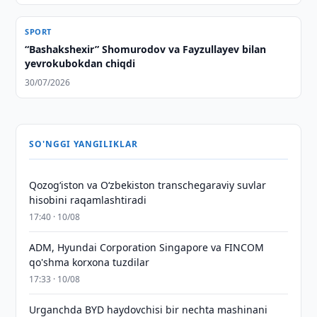
SPORT
“Bashakshexir” Shomurodov va Fayzullayev bilan
yevrokubokdan chiqdi
30/07/2026
SO'NGGI YANGILIKLAR
Qozog‘iston va O‘zbekiston transchegaraviy suvlar
hisobini raqamlashtiradi
17:40 · 10/08
ADM, Hyundai Corporation Singapore va FINCOM
qo'shma korxona tuzdilar
17:33 · 10/08
Urganchda BYD haydovchisi bir nechta mashinani