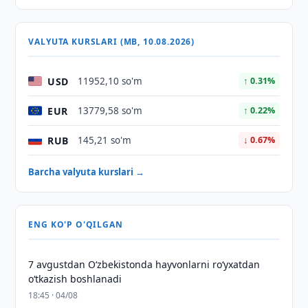
VALYUTA KURSLARI (MB, 10.08.2026)
USD
11952,10 so'm
↑ 0.31%
EUR
13779,58 so'm
↑ 0.22%
RUB
145,21 so'm
↓ 0.67%
Barcha valyuta kurslari →
ENG KO'P O'QILGAN
7 avgustdan O‘zbekistonda hayvonlarni ro‘yxatdan
o‘tkazish boshlanadi
18:45 · 04/08