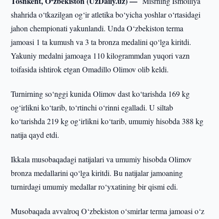
Toshkent, O‘zbekiston (UzDaily.uz) —
Misrning Ismoiliya
shahrida o‘tkazilgan og‘ir atletika bo‘yicha yoshlar o‘rtasidagi
jahon chempionati yakunlandi. Unda O‘zbekiston terma
jamoasi 1 ta kumush va 3 ta bronza medalini qo‘lga kiritdi.
Yakuniy medalni jamoaga 110 kilogrammdan yuqori vazn
toifasida ishtirok etgan Omadillo Olimov olib keldi.
Turnirning so‘nggi kunida Olimov dast ko‘tarishda 169 kg
og‘irlikni ko‘tarib, to‘rtinchi o‘rinni egalladi. U siltab
ko‘tarishda 219 kg og‘irlikni ko‘tarib, umumiy hisobda 388 kg
natija qayd etdi.
Ikkala musobaqadagi natijalari va umumiy hisobda Olimov
bronza medallarini qo‘lga kiritdi. Bu natijalar jamoaning
turnirdagi umumiy medallar ro‘yxatining bir qismi edi.
Musobaqada avvalroq O‘zbekiston o‘smirlar terma jamoasi o‘z