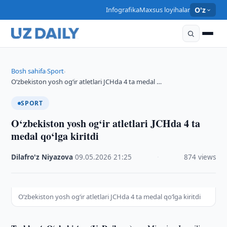
Infografika
Maxsus loyihalar
O'z
Bosh sahifa
Sport
›
›
O‘zbekiston yosh og‘ir atletlari JCHda 4 ta medal …
SPORT
O‘zbekiston yosh og‘ir atletlari JCHda 4 ta
medal qo‘lga kiritdi
Dilafro'z Niyazova
·
09.05.2026
·
21:25
·
874 views
O‘zbekiston yosh og‘ir atletlari JCHda 4 ta medal qo‘lga kiritdi