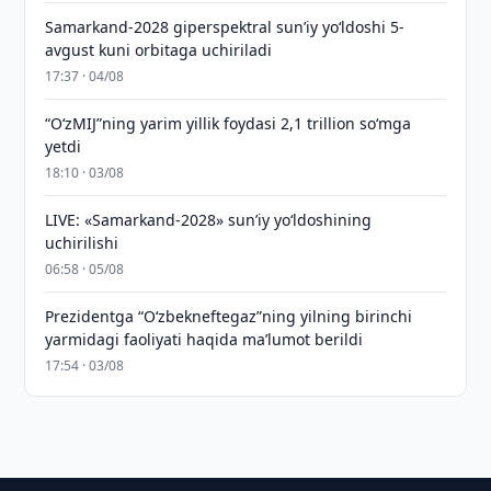
Samarkand-2028 giperspektral sun’iy yo‘ldoshi 5-
avgust kuni orbitaga uchiriladi
17:37 · 04/08
“O‘zMIJ”ning yarim yillik foydasi 2,1 trillion so‘mga
yetdi
18:10 · 03/08
LIVE: «Samarkand-2028» sun’iy yo‘ldoshining
uchirilishi
06:58 · 05/08
Prezidentga “Oʻzbekneftegaz”ning yilning birinchi
yarmidagi faoliyati haqida maʼlumot berildi
17:54 · 03/08