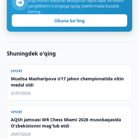
Eng muhim xabarlar, eksklyuziv reportajlar va tezkor
yangiliklarni o‘zingizga qulay platformada kuzatib
boring.
Obuna bo'ling
Shuningdek o'qing
SPORT
Muxlisa Masharipova U17 jahon chempionatida oltin
medal oldi
31/07/2026
SPORT
AQSh jamoasi WR Chess Miami 2026 musobaqasida
O'zbekistonni mag'lub etdi
29/07/2026