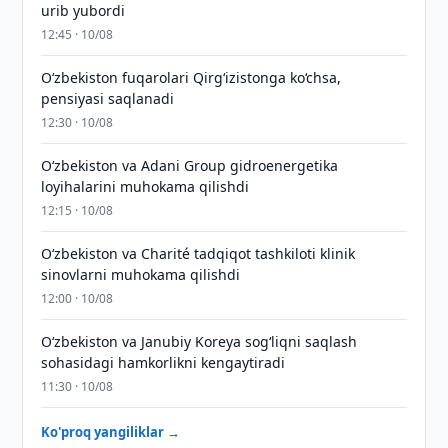
urib yubordi
12:45 · 10/08
O‘zbekiston fuqarolari Qirg‘izistonga ko‘chsa,
pensiyasi saqlanadi
12:30 · 10/08
Oʻzbekiston va Adani Group gidroenergetika
loyihalarini muhokama qilishdi
12:15 · 10/08
Oʻzbekiston va Charité tadqiqot tashkiloti klinik
sinovlarni muhokama qilishdi
12:00 · 10/08
Oʻzbekiston va Janubiy Koreya sogʻliqni saqlash
sohasidagi hamkorlikni kengaytiradi
11:30 · 10/08
Ko'proq yangiliklar →