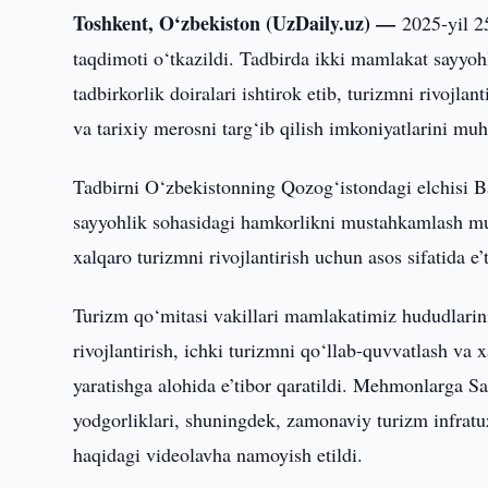
Toshkent, O‘zbekiston (UzDaily.uz) —
2025-yil 2
taqdimoti o‘tkazildi. Tadbirda ikki mamlakat sayyohl
tadbirkorlik doiralari ishtirok etib, turizmni rivojla
va tarixiy merosni targ‘ib qilish imkoniyatlarini mu
Tadbirni O‘zbekistonning Qozog‘istondagi elchisi Bax
sayyohlik sohasidagi hamkorlikni mustahkamlash mu
xalqaro turizmni rivojlantirish uchun asos sifatida e’t
Turizm qo‘mitasi vakillari mamlakatimiz hududlarini
rivojlantirish, ichki turizmni qo‘llab-quvvatlash va
yaratishga alohida e’tibor qaratildi. Mehmonlarga 
yodgorliklari, shuningdek, zamonaviy turizm infratu
haqidagi videolavha namoyish etildi.