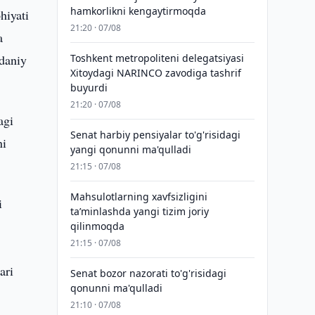
hamkorlikni kengaytirmoqda
hiyati
21:20 · 07/08
a
adaniy
Toshkent metropoliteni delegatsiyasi
Xitoydagi NARINCO zavodiga tashrif
buyurdi
21:20 · 07/08
agi
Senat harbiy pensiyalar to'g'risidagi
ni
yangi qonunni ma'qulladi
21:15 · 07/08
Mahsulotlarning xavfsizligini
i
taʼminlashda yangi tizim joriy
qilinmoqda
21:15 · 07/08
ari
Senat bozor nazorati to'g'risidagi
qonunni ma'qulladi
21:10 · 07/08