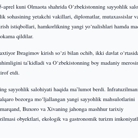
5-aprel kuni Olmaota shahrida O‘zbekistonning sayyohlik salo
ik sohasining yetakchi vakillari, diplomatlar, mutaxassislar v
ntirish istiqbollari, hamkorlikning yangi yo‘nalishlari hamda m
hokama qildilar.
tiyor Ibragimov kirish so‘zi bilan ochib, ikki davlat o‘rtasid
himligini ta’kidladi va O‘zbekistonning boy madaniy merosi
irof etdi.
ng sayyohlik salohiyati haqida ma’lumot berdi. Infratuzilman
 xalqaro bozorga mo‘ljallangan yangi sayyohlik mahsulotlarini
Samarqand, Buxoro va Xivaning jahonga mashhur tarixiy
zilmasi obyektlari, ekologik va gastronomik turizm imkoniyatl