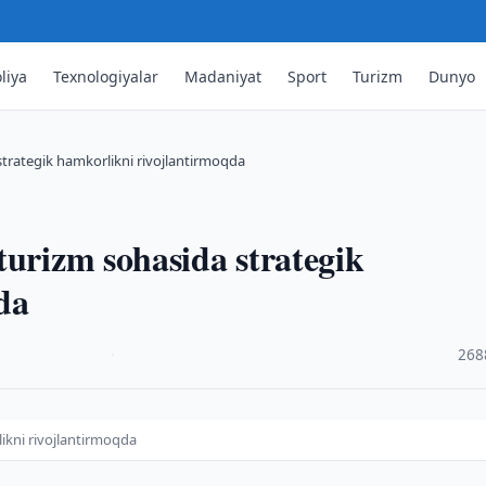
liya
Texnologiyalar
Madaniyat
Sport
Turizm
Dunyo
strategik hamkorlikni rivojlantirmoqda
turizm sohasida strategik
da
·
268
ikni rivojlantirmoqda