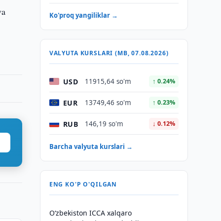
va
Ko'proq yangiliklar →
VALYUTA KURSLARI (MB, 07.08.2026)
USD
11915,64 so'm
↑ 0.24%
EUR
13749,46 so'm
↑ 0.23%
RUB
146,19 so'm
↓ 0.12%
Barcha valyuta kurslari →
ENG KO'P O'QILGAN
O‘zbekiston ICCA xalqaro