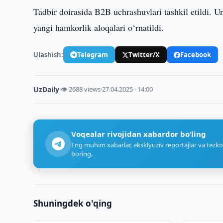
Tadbir doirasida B2B uchrashuvlari tashkil etildi. 
yangi hamkorlik aloqalari o‘rnatildi.
Ulashish:
Telegram
Twitter/X
Facebook
UzDaily
·
👁 2688 views
·
27.04.2025 · 14:00
Voqealar rivojidan xabardor bo‘ling
Eng muhim xabarlar, eksklyuziv reportajlar va tezko
boring.
Shuningdek o'qing