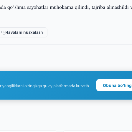
Unda qo‘shma sayohatlar muhokama qilindi, tajriba almashildi 
Havolani nusxalash
Obuna bo'ling
r yangiliklarni o‘zingizga qulay platformada kuzatib