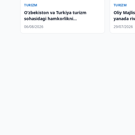
TURIZM
TURIZM
Oʻzbekiston va Turkiya turizm
Oliy Majli
sohasidagi hamkorlikni
yanada riv
kengaytiradi
tadbirlar
06/08/2026
29/07/2026