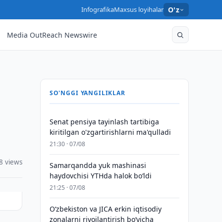
Infografika
Maxsus loyihalar
O'z
Media OutReach Newswire
SO'NGGI YANGILIKLAR
Senat pensiya tayinlash tartibiga
kiritilgan o'zgartirishlarni ma'qulladi
21:30 · 07/08
8 views
Samarqandda yuk mashinasi
haydovchisi YTHda halok bo‘ldi
21:25 · 07/08
Oʻzbekiston va JICA erkin iqtisodiy
zonalarni rivojlantirish boʻyicha