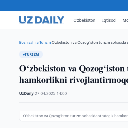
O‘zbekiston
Iqtisod
Mo
Bosh sahifa
Turizm
O‘zbekiston va Qozog‘iston turizm sohasida 
›
›
TURIZM
O‘zbekiston va Qozog‘iston 
hamkorlikni rivojlantirmoq
UzDaily
·
27.04.2025
·
14:00
O‘zbekiston va Qozog‘iston turizm sohasida strategik hamkorl