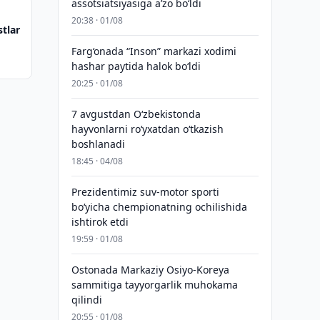
assotsiatsiyasiga aʼzo bo‘ldi
20:38 · 01/08
tlar
Farg‘onada “Inson” markazi xodimi
hashar paytida halok bo‘ldi
20:25 · 01/08
7 avgustdan O‘zbekistonda
hayvonlarni ro‘yxatdan o‘tkazish
boshlanadi
18:45 · 04/08
Prezidentimiz suv-motor sporti
bo‘yicha chempionatning ochilishida
ishtirok etdi
19:59 · 01/08
Ostonada Markaziy Osiyo-Koreya
sammitiga tayyorgarlik muhokama
qilindi
20:55 · 01/08