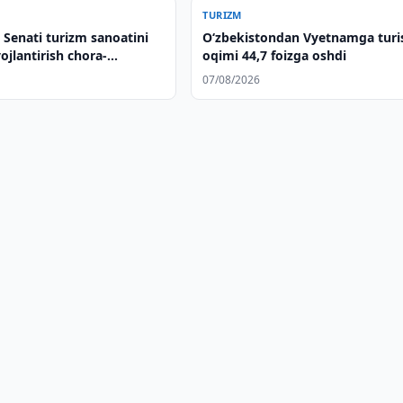
TURIZM
s Senati turizm sanoatini
O‘zbekistondan Vyetnamga turis
ojlantirish chora-
oqimi 44,7 foizga oshdi
ini muhokama qildi
07/08/2026