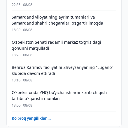
22:35 · 08/08
Samarqand viloyatining ayrim tumanlari va
Samarqand shahri chegaralari oʻzgartirilmoqda
18:30 · 08/08
Oʻzbekiston Senati raqamli markaz toʻgʻrisidagi
qonunni maʼqulladi
18:20 · 08/08
Behruz Karimov faoliyatini Shveysariyaning “Lugano”
klubida davom ettiradi
18:10 · 08/08
O‘zbekistonda YHQ bo‘yicha ishlarni ko‘rib chiqish
tartibi o‘zgarishi mumkin
18:00 · 08/08
Ko'proq yangiliklar →