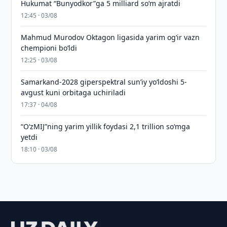
Hukumat “Bunyodkor”ga 5 milliard so‘m ajratdi
12:45 · 03/08
Mahmud Murodov Oktagon ligasida yarim og‘ir vazn
chempioni bo‘ldi
12:25 · 03/08
Samarkand-2028 giperspektral sun’iy yo‘ldoshi 5-
avgust kuni orbitaga uchiriladi
17:37 · 04/08
“O‘zMIJ”ning yarim yillik foydasi 2,1 trillion so‘mga
yetdi
18:10 · 03/08