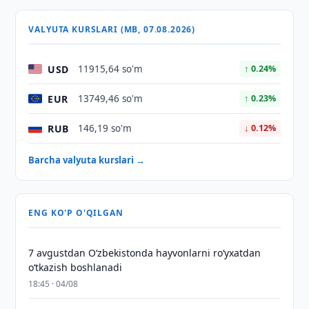
VALYUTA KURSLARI (MB, 07.08.2026)
USD
11915,64 so'm
↑ 0.24%
EUR
13749,46 so'm
↑ 0.23%
RUB
146,19 so'm
↓ 0.12%
Barcha valyuta kurslari →
ENG KO'P O'QILGAN
7 avgustdan O‘zbekistonda hayvonlarni ro‘yxatdan
o‘tkazish boshlanadi
18:45 · 04/08