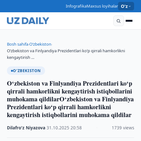
Infografika
Maxsus loyihalar
O'z
Bosh sahifa
O‘zbekiston
›
›
O‘zbekiston va Finlyandiya Prezidentlari ko‘p qirrali hamkorlikni
kengaytirish …
O‘ZBEKISTON
O‘zbekiston va Finlyandiya Prezidentlari ko‘p
qirrali hamkorlikni kengaytirish istiqbollarini
muhokama qildilarO‘zbekiston va Finlyandiya
Prezidentlari ko‘p qirrali hamkorlikni
kengaytirish istiqbollarini muhokama qildilar
Dilafro'z Niyazova
·
31.10.2025
·
20:58
·
1739 views