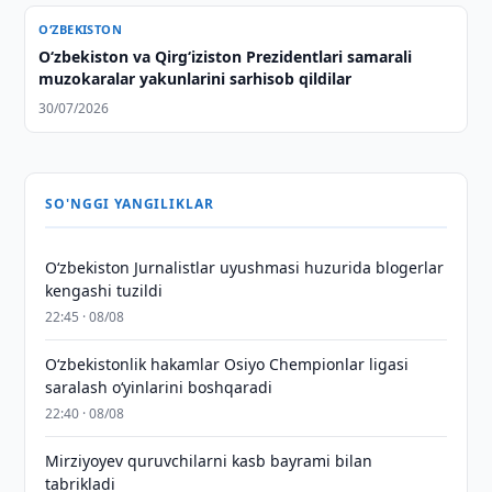
O‘ZBEKISTON
Oʻzbekiston va Qirgʻiziston Prezidentlari samarali
muzokaralar yakunlarini sarhisob qildilar
30/07/2026
SO'NGGI YANGILIKLAR
O‘zbekiston Jurnalistlar uyushmasi huzurida blogerlar
kengashi tuzildi
22:45 · 08/08
O‘zbekistonlik hakamlar Osiyo Chempionlar ligasi
saralash o‘yinlarini boshqaradi
22:40 · 08/08
Mirziyoyev quruvchilarni kasb bayrami bilan
tabrikladi