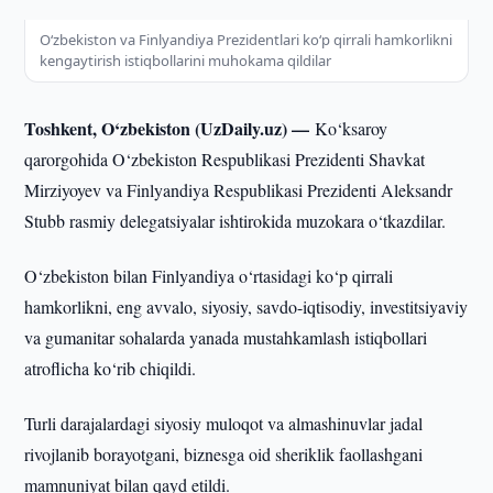
O‘zbekiston va Finlyandiya Prezidentlari ko‘p qirrali hamkorlikni
kengaytirish istiqbollarini muhokama qildilar
Toshkent, O‘zbekiston (UzDaily.uz) —
Ko‘ksaroy
qarorgohida O‘zbekiston Respublikasi Prezidenti Shavkat
Mirziyoyev va Finlyandiya Respublikasi Prezidenti Aleksandr
Stubb rasmiy delegatsiyalar ishtirokida muzokara o‘tkazdilar.
O‘zbekiston bilan Finlyandiya o‘rtasidagi ko‘p qirrali
hamkorlikni, eng avvalo, siyosiy, savdo-iqtisodiy, investitsiyaviy
va gumanitar sohalarda yanada mustahkamlash istiqbollari
atroflicha ko‘rib chiqildi.
Turli darajalardagi siyosiy muloqot va almashinuvlar jadal
rivojlanib borayotgani, biznesga oid sheriklik faollashgani
mamnuniyat bilan qayd etildi.