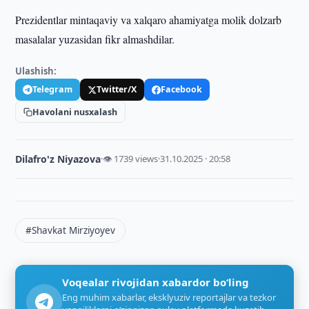
Prezidentlar mintaqaviy va xalqaro ahamiyatga molik dolzarb
masalalar yuzasidan fikr almashdilar.
Ulashish:
Telegram
Twitter/X
Facebook
Havolani nusxalash
Dilafro'z Niyazova
·
👁 1739 views
·
31.10.2025 · 20:58
#Shavkat Mirziyoyev
Voqealar rivojidan xabardor bo‘ling
Eng muhim xabarlar, eksklyuziv reportajlar va tezkor