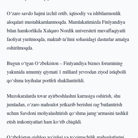
O‘zaro savdo hajmi izchil ortib, iqtisodiy va ishbilarmonlik
aloqalari mustahkamlanmoqda. Mamlakatimizda Finlyandiya
bilan hamkorlikda Xalqaro Nordik universiteti muvaffaqiyatli
faoliyat yuritmoqda, maktab ta’limi sohasidagi dasturlar amalga
oshirilmoqda.
Bugun o‘tgan O‘zbekiston – Finlyandiya biznes forumining
yakunida umumiy qiymati 1 milliard yevrodan ziyod istiqbolli
qo‘shma loyihalar portfeli shakllantirildi.
Muzokaralarda tovar ayirboshlashni karrasiga oshirish, shu
jumladan, o‘zaro mahsulot yetkazib berishni rag‘batlantirish
uchun Savdoni moliyalashtirish qo‘shma jamg‘armasini tashkil
etish imkoniyatlari ham ko‘rib chiqildi.
O‘zbekiston qishloq xo‘jaligi va to‘qimachilik mahsulotlarini