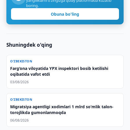
yangiliklarni o‘zingizga qulay platformada kuzatib
boring.
Obuna bo'ling
Shuningdek o'qing
O‘ZBEKISTON
Farg‘ona viloyatida YPX inspektori bosib ketilishi
oqibatida vafot etdi
03/08/2026
O‘ZBEKISTON
Migratsiya agentligi xodimlari 1 mlrd so‘mlik talon-
torojlikda gumonlanmoqda
06/08/2026