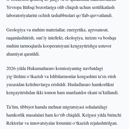
Yevropa Ittifoqi bozorlariga olib chiqish uchun sertifikatlash
laboratoriyalarini ochish tashabbuslari qo‘llab-quvvatlandi.
Geologiya va muhim materiallar, energetika, agrosanoat,
raqamlashtirish, sun’iy intellekt, ekologiya, turizm va boshqa
muhim tarmoqlarda kooperatsiyani kengaytirishga ustuvor
ahamiyat qaratildi.
2026-yilda Hukumatlararo komissiyaning navbatdagi
yig‘ilishini o‘tkazish va Ishbilarmonlar kengashini ta’sis etish
yuzasidan kelishuvlarga erishildi. Hududlararo hamkorlikni
kengaytirishdan ikki tomon ham manfaatdor ekani ta’kidlandi.
Ta’lim, tibbiyot hamda mehnat migratsiyasi sohalaridagi
hamkorlik masalalari ham ko‘rib chiqildi. Kelgusi yilda birinchi
Rektorlar va innovatsiyalar forumini o‘tkazish rejalashtirilgan.