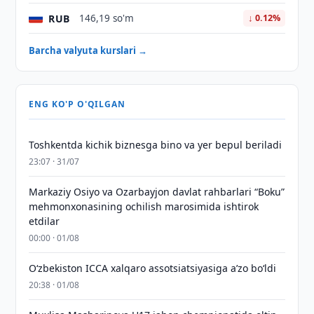
RUB
146,19 so'm
↓ 0.12%
Barcha valyuta kurslari →
ENG KO'P O'QILGAN
Toshkentda kichik biznesga bino va yer bepul beriladi
23:07 · 31/07
Markaziy Osiyo va Ozarbayjon davlat rahbarlari “Boku”
mehmonxonasining ochilish marosimida ishtirok
etdilar
00:00 · 01/08
O‘zbekiston ICCA xalqaro assotsiatsiyasiga aʼzo bo‘ldi
20:38 · 01/08