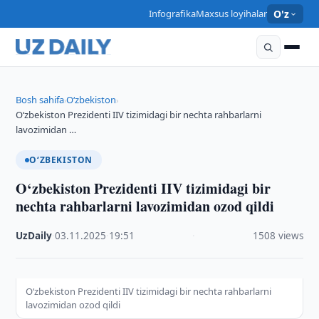
Infografika
Maxsus loyihalar
O'z
Bosh sahifa
O‘zbekiston
›
›
O‘zbekiston Prezidenti IIV tizimidagi bir nechta rahbarlarni
lavozimidan …
O‘ZBEKISTON
O‘zbekiston Prezidenti IIV tizimidagi bir
nechta rahbarlarni lavozimidan ozod qildi
UzDaily
·
03.11.2025
·
19:51
·
1508 views
O‘zbekiston Prezidenti IIV tizimidagi bir nechta rahbarlarni
lavozimidan ozod qildi