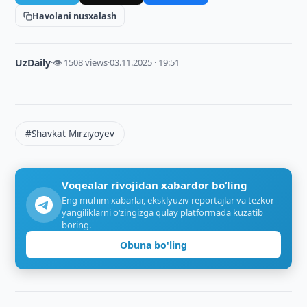
Havolani nusxalash
UzDaily
·
👁 1508 views
·
03.11.2025 · 19:51
#Shavkat Mirziyoyev
Voqealar rivojidan xabardor bo‘ling
Eng muhim xabarlar, eksklyuziv reportajlar va tezkor
yangiliklarni o‘zingizga qulay platformada kuzatib
boring.
Obuna bo'ling