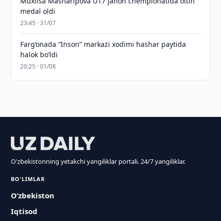
Muxlisa Masharipova U17 jahon chempionatida oltin
medal oldi
23:45 · 31/07
Farg‘onada “Inson” markazi xodimi hashar paytida
halok bo‘ldi
20:25 · 01/08
O'zbekistonning yetakchi yangiliklar portali. 24/7 yangiliklar.
BO'LIMLAR
O‘zbekiston
Iqtisod