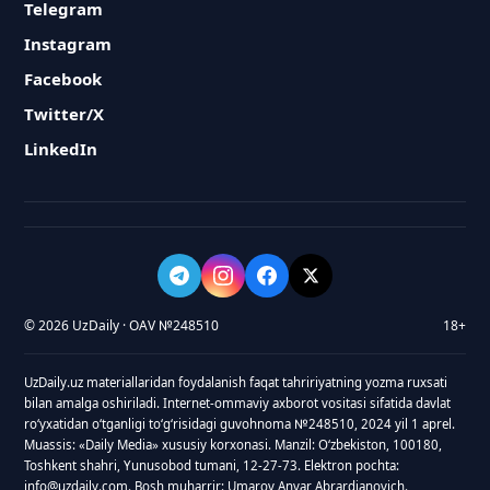
Telegram
Instagram
Facebook
Twitter/X
LinkedIn
© 2026 UzDaily · OAV №248510
18+
UzDaily.uz materiallaridan foydalanish faqat tahririyatning yozma ruxsati
bilan amalga oshiriladi. Internet-ommaviy axborot vositasi sifatida davlat
roʻyxatidan oʻtganligi toʻgʻrisidagi guvohnoma №248510, 2024 yil 1 aprel.
Muassis: «Daily Media» xususiy korxonasi. Manzil: Oʻzbekiston, 100180,
Toshkent shahri, Yunusobod tumani, 12-27-73. Elektron pochta:
info@uzdaily.com. Bosh muharrir: Umarov Anvar Abrardjanovich.