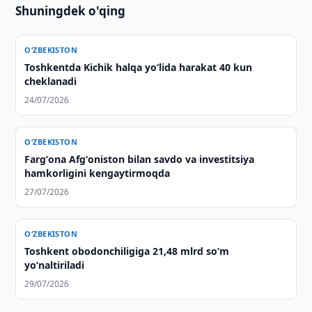
Shuningdek o'qing
O‘ZBEKISTON
Toshkentda Kichik halqa yo‘lida harakat 40 kun
cheklanadi
24/07/2026
O‘ZBEKISTON
Fargʻona Afgʻoniston bilan savdo va investitsiya
hamkorligini kengaytirmoqda
27/07/2026
O‘ZBEKISTON
Toshkent obodonchiligiga 21,48 mlrd so‘m
yo‘naltiriladi
29/07/2026