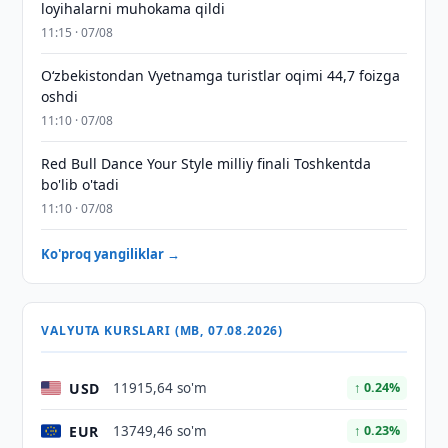
loyihalarni muhokama qildi
11:15 · 07/08
O‘zbekistondan Vyetnamga turistlar oqimi 44,7 foizga
oshdi
11:10 · 07/08
Red Bull Dance Your Style milliy finali Toshkentda
bo'lib o'tadi
11:10 · 07/08
Ko'proq yangiliklar →
VALYUTA KURSLARI (MB, 07.08.2026)
USD
11915,64 so'm
↑ 0.24%
EUR
13749,46 so'm
↑ 0.23%