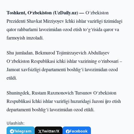
Toshkent, O‘zbekiston (UzDaily.uz) —
O‘zbekiston
Prezidenti Shavkat Mirziyoyev Ichki ishlar vazirligi tizimidagi
qator rahbarlarni lavozimidan ozod etish to‘g‘risida qaror va
farmoyish imzoladi.
Shu jumladan, Bekmurod Tojimirzayevich Abdullayev
O‘zbekiston Respublikasi ichki ishlar vazirining o‘rinbosari –
Jamoat xavfsizligi departamenti boshlig‘i lavozimidan ozod
etildi.
Shuningdek, Rustam Raxmonovich Tursunov O‘zbekiston
Respublikasi Ichki ishlar vazirligi huzuridagi Jazoni ijro etish
departamenti boshlig‘i lavozimidan ozod etildi.
Ulashish:
Telegram
Twitter/X
Facebook