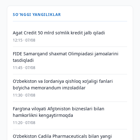
SO'NGGI YANGILIKLAR
Agat Credit 50 mlrd so‘mlik kredit jalb qiladi
12:15 · 07/08
FIDE Samarqand shaxmat Olimpiadasi jamoalarini
tasdiqladi
11:45 · 07/08
Oʻzbekiston va Iordaniya qishloq xoʻjaligi fanlari
boʻyicha memorandum imzoladilar
11:30 · 07/08
Farg‘ona viloyati Afg‘oniston bizneslari bilan
hamkorlikni kengaytirmoqda
11:20 · 07/08
Oʻzbekiston Cadila Pharmaceuticals bilan yangi