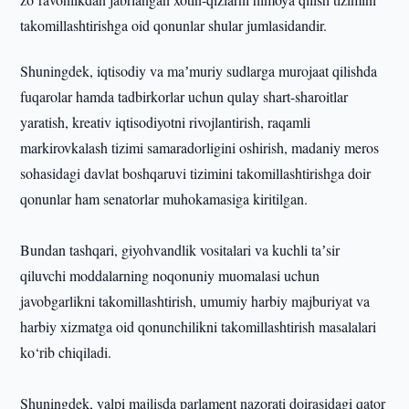
takomillashtirishga oid qonunlar shular jumlasidandir.
Shuningdek, iqtisodiy va maʼmuriy sudlarga murojaat qilishda
fuqarolar hamda tadbirkorlar uchun qulay shart-sharoitlar
yaratish, kreativ iqtisodiyotni rivojlantirish, raqamli
markirovkalash tizimi samaradorligini oshirish, madaniy meros
sohasidagi davlat boshqaruvi tizimini takomillashtirishga doir
qonunlar ham senatorlar muhokamasiga kiritilgan.
Bundan tashqari, giyohvandlik vositalari va kuchli taʼsir
qiluvchi moddalarning noqonuniy muomalasi uchun
javobgarlikni takomillashtirish, umumiy harbiy majburiyat va
harbiy xizmatga oid qonunchilikni takomillashtirish masalalari
ko‘rib chiqiladi.
Shuningdek, yalpi majlisda parlament nazorati doirasidagi qator