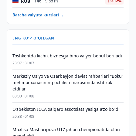
RUB
146,19 so'm
↓ 0.12%
Barcha valyuta kurslari →
ENG KO'P O'QILGAN
Toshkentda kichik biznesga bino va yer bepul beriladi
23:07 · 31/07
Markaziy Osiyo va Ozarbayjon davlat rahbarlari “Boku”
mehmonxonasining ochilish marosimida ishtirok
etdilar
00:00 · 01/08
O‘zbekiston ICCA xalqaro assotsiatsiyasiga aʼzo bo‘ldi
20:38 · 01/08
Muxlisa Masharipova U17 jahon chempionatida oltin
medal oldi