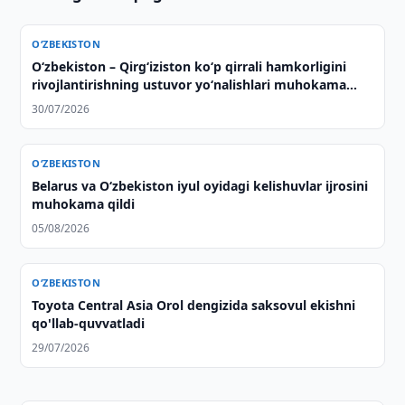
O‘ZBEKISTON
Oʻzbekiston – Qirgʻiziston koʻp qirrali hamkorligini
rivojlantirishning ustuvor yoʻnalishlari muhokama
qilindi
30/07/2026
O‘ZBEKISTON
Belarus va O‘zbekiston iyul oyidagi kelishuvlar ijrosini
muhokama qildi
05/08/2026
O‘ZBEKISTON
Toyota Central Asia Orol dengizida saksovul ekishni
qo'llab-quvvatladi
29/07/2026