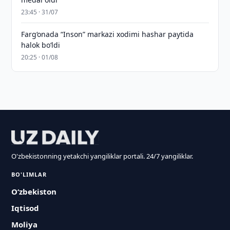
23:45 · 31/07
Farg‘onada “Inson” markazi xodimi hashar paytida
halok bo‘ldi
20:25 · 01/08
O'zbekistonning yetakchi yangiliklar portali. 24/7 yangiliklar.
BO'LIMLAR
O‘zbekiston
Iqtisod
Moliya