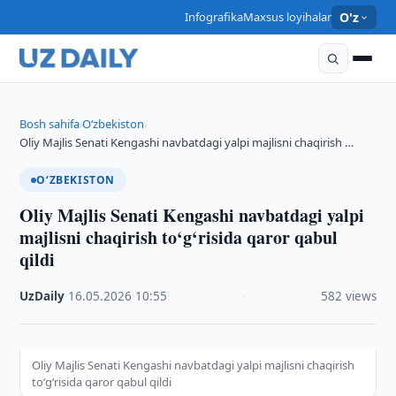
Infografika
Maxsus loyihalar
O'z
Bosh sahifa
O‘zbekiston
›
›
Oliy Majlis Senati Kengashi navbatdagi yalpi majlisni chaqirish …
O‘ZBEKISTON
Oliy Majlis Senati Kengashi navbatdagi yalpi
majlisni chaqirish to‘g‘risida qaror qabul
qildi
UzDaily
·
16.05.2026
·
10:55
·
582 views
Oliy Majlis Senati Kengashi navbatdagi yalpi majlisni chaqirish
to‘g‘risida qaror qabul qildi