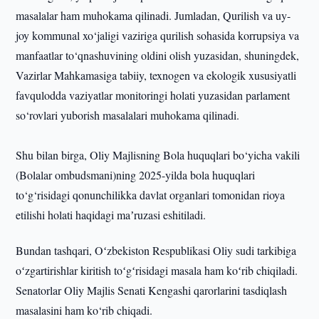
masalalar ham muhokama qilinadi. Jumladan, Qurilish va uy-
joy kommunal xo‘jaligi vaziriga qurilish sohasida korrupsiya va
manfaatlar to‘qnashuvining oldini olish yuzasidan, shuningdek,
Vazirlar Mahkamasiga tabiiy, texnogen va ekologik xususiyatli
favqulodda vaziyatlar monitoringi holati yuzasidan parlament
so‘rovlari yuborish masalalari muhokama qilinadi.
Shu bilan birga, Oliy Majlisning Bola huquqlari bo‘yicha vakili
(Bolalar ombudsmani)ning 2025-yilda bola huquqlari
to‘g‘risidagi qonunchilikka davlat organlari tomonidan rioya
etilishi holati haqidagi maʼruzasi eshitiladi.
Bundan tashqari, Oʻzbekiston Respublikasi Oliy sudi tarkibiga
oʻzgartirishlar kiritish toʻgʻrisidagi masala ham koʻrib chiqiladi.
Senatorlar Oliy Majlis Senati Kengashi qarorlarini tasdiqlash
masalasini ham ko‘rib chiqadi.