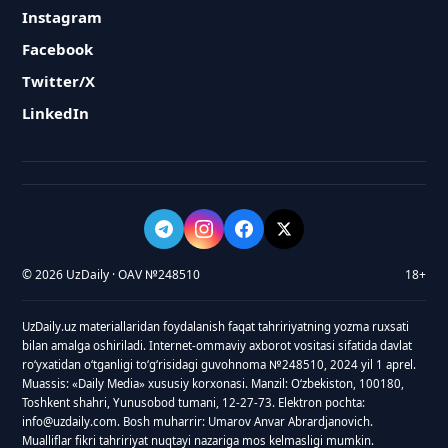
Instagram
Facebook
Twitter/X
LinkedIn
© 2026 UzDaily · OAV №248510
18+
UzDaily.uz materiallaridan foydalanish faqat tahririyatning yozma ruxsati
bilan amalga oshiriladi. Internet-ommaviy axborot vositasi sifatida davlat
roʻyxatidan oʻtganligi toʻgʻrisidagi guvohnoma №248510, 2024 yil 1 aprel.
Muassis: «Daily Media» xususiy korxonasi. Manzil: Oʻzbekiston, 100180,
Toshkent shahri, Yunusobod tumani, 12-27-73. Elektron pochta:
info@uzdaily.com. Bosh muharrir: Umarov Anvar Abrardjanovich.
Mualliflar fikri tahririyat nuqtayi nazariga mos kelmasligi mumkin.