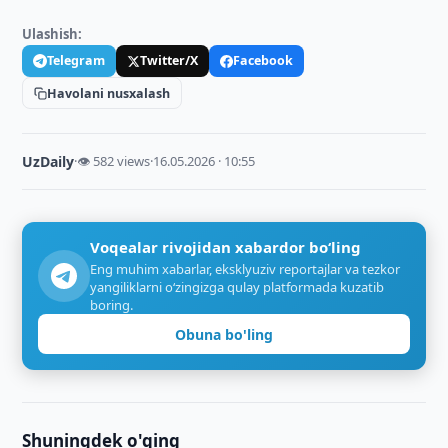
Ulashish:
Telegram
Twitter/X
Facebook
Havolani nusxalash
UzDaily
·
👁 582 views
·
16.05.2026 · 10:55
Voqealar rivojidan xabardor bo‘ling
Eng muhim xabarlar, eksklyuziv reportajlar va tezkor
yangiliklarni o‘zingizga qulay platformada kuzatib
boring.
Obuna bo'ling
Shuningdek o'qing