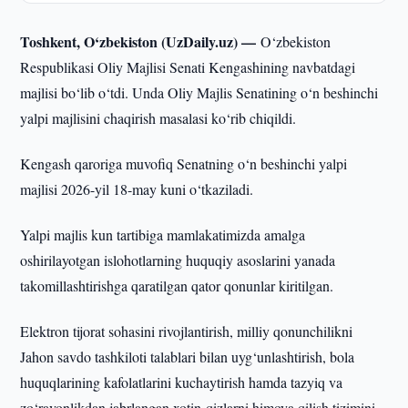
Toshkent, O‘zbekiston (UzDaily.uz) —
O‘zbekiston
Respublikasi Oliy Majlisi Senati Kengashining navbatdagi
majlisi bo‘lib o‘tdi. Unda Oliy Majlis Senatining o‘n beshinchi
yalpi majlisini chaqirish masalasi ko‘rib chiqildi.
Kengash qaroriga muvofiq Senatning o‘n beshinchi yalpi
majlisi 2026-yil 18-may kuni o‘tkaziladi.
Yalpi majlis kun tartibiga mamlakatimizda amalga
oshirilayotgan islohotlarning huquqiy asoslarini yanada
takomillashtirishga qaratilgan qator qonunlar kiritilgan.
Elektron tijorat sohasini rivojlantirish, milliy qonunchilikni
Jahon savdo tashkiloti talablari bilan uyg‘unlashtirish, bola
huquqlarining kafolatlarini kuchaytirish hamda tazyiq va
zo‘ravonlikdan jabrlangan xotin-qizlarni himoya qilish tizimini