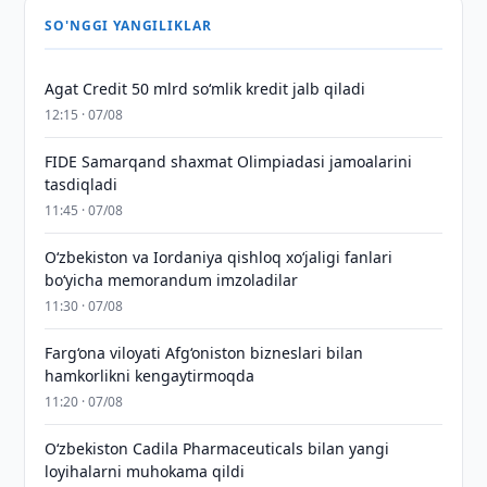
SO'NGGI YANGILIKLAR
Agat Credit 50 mlrd so‘mlik kredit jalb qiladi
12:15 · 07/08
FIDE Samarqand shaxmat Olimpiadasi jamoalarini
tasdiqladi
11:45 · 07/08
Oʻzbekiston va Iordaniya qishloq xoʻjaligi fanlari
boʻyicha memorandum imzoladilar
11:30 · 07/08
Farg‘ona viloyati Afg‘oniston bizneslari bilan
hamkorlikni kengaytirmoqda
11:20 · 07/08
Oʻzbekiston Cadila Pharmaceuticals bilan yangi
loyihalarni muhokama qildi