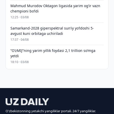
Mahmud Murodov Oktagon ligasida yarim og‘ir vazn
chempioni bo‘ldi
12:25 · 03/08
Samarkand-2028 giperspektral sun’iy yo‘ldoshi 5-
avgust kuni orbitaga uchiriladi
17:37 · 04/08
“O‘zMIJ”ning yarim yillik foydasi 2,1 trillion so‘mga
yetdi
18:10 · 03/08
O'zbekistonning yetakchi yangiliklar portali. 24/7 yangiliklar.