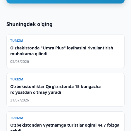
Shuningdek o'qing
TURIZM
O'zbekistonda "Umra Plus" loyihasini rivojlantirish
muhokama qilindi
05/08/2026
TURIZM
O‘zbekistonliklar Qirg‘izistonda 15 kungacha
ro‘yxatdan o‘tmay yuradi
31/07/2026
TURIZM
O‘zbekistondan Vyetnamga turistlar oqimi 44,7 foizga
oshdi