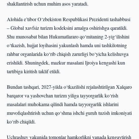
shakllantirish uchun muhim asos yaratadi.
Alohida e’tibor O‘zbekiston Respublikasi Prezidenti tashabbusi
– Global xavfsiz turizm kodeksini amalga oshirishga qaratildi.
Shu munosabat bilan Hukumatlararo qo‘mitaning 2-yig‘ilishini
o‘tkazish, hujjat loyihasini yakunlash hamda uni tashkilotning
rahbar organlarida ko‘rib chiqish zarurligi bo‘yicha kelishuvga
erishildi. Shuningdek, mazkur masalani Ijroiya kengashi kun
tartibiga kiritish taklif etildi.
Bundan tashqari, 2027-yilda o‘tkazilishi rejalashtirilgan Xalqaro
barqaror va yashovchan turizm yiliga tayyorgarlik ko‘rish
masalalari muhokama qilindi hamda tayyorgarlik ishlarini
muvofiqlashtirish uchun qo‘shma ishchi guruh tuzish imkoniyati
ko‘rib chiqildi.
Uchrashuv yakunida tomonlar hamkorlikni yanada kengaytirish