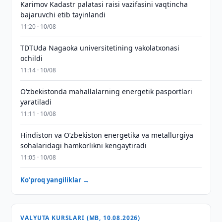
Karimov Kadastr palatasi raisi vazifasini vaqtincha
bajaruvchi etib tayinlandi
11:20 · 10/08
TDTUda Nagaoka universitetining vakolatxonasi
ochildi
11:14 · 10/08
O‘zbekistonda mahallalarning energetik pasportlari
yaratiladi
11:11 · 10/08
Hindiston va Oʻzbekiston energetika va metallurgiya
sohalaridagi hamkorlikni kengaytiradi
11:05 · 10/08
Ko'proq yangiliklar →
VALYUTA KURSLARI (MB, 10.08.2026)