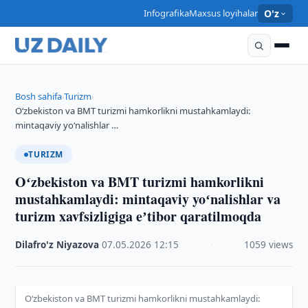
Infografika
Maxsus loyihalar
O'z
Bosh sahifa
Turizm
›
›
Oʻzbekiston va BMT turizmi hamkorlikni mustahkamlaydi:
mintaqaviy yoʻnalishlar …
TURIZM
Oʻzbekiston va BMT turizmi hamkorlikni
mustahkamlaydi: mintaqaviy yoʻnalishlar va
turizm xavfsizligiga eʼtibor qaratilmoqda
Dilafro'z Niyazova
·
07.05.2026
·
12:15
·
1059 views
Oʻzbekiston va BMT turizmi hamkorlikni mustahkamlaydi: