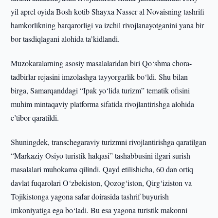
yil aprel oyida Bosh kotib Shayxa Nasser al Novaisning tashrifi
hamkorlikning barqarorligi va izchil rivojlanayotganini yana bir
bor tasdiqlagani alohida ta’kidlandi.
Muzokaralarning asosiy masalalaridan biri Qo‘shma chora-
tadbirlar rejasini imzolashga tayyorgarlik bo‘ldi. Shu bilan
birga, Samarqanddagi “Ipak yo‘lida turizm” tematik ofisini
muhim mintaqaviy platforma sifatida rivojlantirishga alohida
e’tibor qaratildi.
Shuningdek, transchegaraviy turizmni rivojlantirishga qaratilgan
“Markaziy Osiyo turistik halqasi” tashabbusini ilgari surish
masalalari muhokama qilindi. Qayd etilishicha, 60 dan ortiq
davlat fuqarolari O‘zbekiston, Qozog‘iston, Qirg‘iziston va
Tojikistonga yagona safar doirasida tashrif buyurish
imkoniyatiga ega bo‘ladi. Bu esa yagona turistik makonni