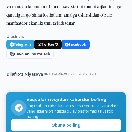
va mintaqada barqaror hamda xavfsiz turizmni rivojlantirishga
qaratilgan qo‘shma loyihalarni amalga oshirishdan o‘zaro
manfaatdor ekanliklarini ta’kidladilar.
Ulashish:
Telegram
Twitter/X
Facebook
Havolani nusxalash
Dilafro'z Niyazova
·
👁 1059 views
·
07.05.2026 · 12:15
Voqealar rivojidan xabardor bo‘ling
Eng muhim xabarlar, eksklyuziv reportajlar va tezkor
yangiliklarni o‘zingizga qulay platformada kuzatib
boring.
Obuna bo'ling