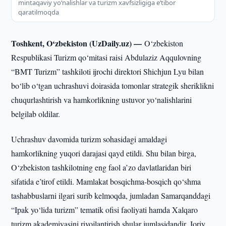
mintaqaviy yoʻnalishlar va turizm xavfsizligiga eʼtibor
qaratilmoqda
Toshkent, O‘zbekiston (UzDaily.uz) —
O‘zbekiston
Respublikasi Turizm qo‘mitasi raisi Abdulaziz Aqqulovning
“BMT Turizm” tashkiloti ijrochi direktori Shichjun Lyu bilan
bo‘lib o‘tgan uchrashuvi doirasida tomonlar strategik sheriklikni
chuqurlashtirish va hamkorlikning ustuvor yo‘nalishlarini
belgilab oldilar.
Uchrashuv davomida turizm sohasidagi amaldagi
hamkorlikning yuqori darajasi qayd etildi. Shu bilan birga,
O‘zbekiston tashkilotning eng faol a’zo davlatlaridan biri
sifatida e’tirof etildi. Mamlakat bosqichma-bosqich qo‘shma
tashabbuslarni ilgari surib kelmoqda, jumladan Samarqanddagi
“Ipak yo‘lida turizm” tematik ofisi faoliyati hamda Xalqaro
turizm akademiyasini rivojlantirish shular jumlasidandir. Joriy