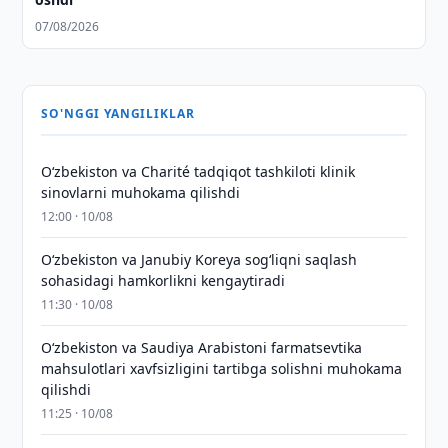
07/08/2026
SO'NGGI YANGILIKLAR
Oʻzbekiston va Charité tadqiqot tashkiloti klinik
sinovlarni muhokama qilishdi
12:00 · 10/08
Oʻzbekiston va Janubiy Koreya sogʻliqni saqlash
sohasidagi hamkorlikni kengaytiradi
11:30 · 10/08
Oʻzbekiston va Saudiya Arabistoni farmatsevtika
mahsulotlari xavfsizligini tartibga solishni muhokama
qilishdi
11:25 · 10/08