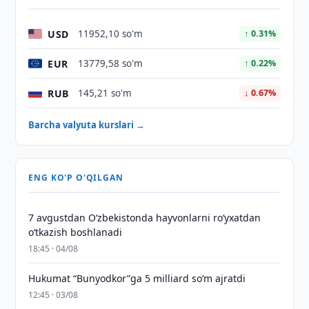
USD
11952,10 so'm
↑ 0.31%
EUR
13779,58 so'm
↑ 0.22%
RUB
145,21 so'm
↓ 0.67%
Barcha valyuta kurslari →
ENG KO'P O'QILGAN
7 avgustdan O‘zbekistonda hayvonlarni ro‘yxatdan
o‘tkazish boshlanadi
18:45 · 04/08
Hukumat “Bunyodkor”ga 5 milliard so‘m ajratdi
12:45 · 03/08