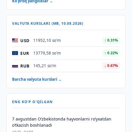
Ko'proq yangiliklar →
VALYUTA KURSLARI (MB, 10.08.2026)
USD
11952,10 so'm
↑ 0.31%
EUR
13779,58 so'm
↑ 0.22%
RUB
145,21 so'm
↓ 0.67%
Barcha valyuta kurslari →
ENG KO'P O'QILGAN
7 avgustdan O‘zbekistonda hayvonlarni ro‘yxatdan
o‘tkazish boshlanadi