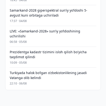
18:45 · 04/08
Samarkand-2028 giperspektral sun’iy yo‘ldoshi 5-
avgust kuni orbitaga uchiriladi
17:37 · 04/08
LIVE: «Samarkand-2028» sun’iy yo‘ldoshining
uchirilishi
06:58 · 05/08
Prezidentga kadastr tizimini isloh qilish bo'yicha
taqdimot qilindi
10:09 · 05/08
Turkiyada halok bo‘lgan o‘zbekistonlikning jasadi
Vatanga olib kelindi
22:10 · 06/08