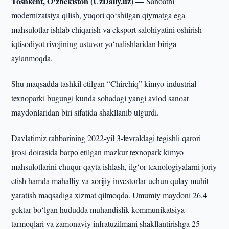
Toshkent, O‘zbekiston (UzDaily.uz) —
Sanoatni
modernizatsiya qilish, yuqori qoʻshilgan qiymatga ega
mahsulotlar ishlab chiqarish va eksport salohiyatini oshirish
iqtisodiyot rivojining ustuvor yoʻnalishlaridan biriga
aylanmoqda.
Shu maqsadda tashkil etilgan “Chirchiq” kimyo-industrial
texnoparki bugungi kunda sohadagi yangi avlod sanoat
maydonlaridan biri sifatida shakllanib ulgurdi.
Davlatimiz rahbarining 2022-yil 3-fevraldagi tegishli qarori
ijrosi doirasida barpo etilgan mazkur texnopark kimyo
mahsulotlarini chuqur qayta ishlash, ilgʻor texnologiyalarni joriy
etish hamda mahalliy va xorijiy investorlar uchun qulay muhit
yaratish maqsadiga xizmat qilmoqda. Umumiy maydoni 26,4
gektar boʻlgan hududda muhandislik-kommunikatsiya
tarmoqlari va zamonaviy infratuzilmani shakllantirishga 25