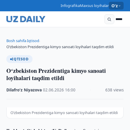
Infografika
Maxsus loyihalar
O'z
Bosh sahifa
Iqtisod
›
›
Oʻzbekiston Prezidentiga kimyo sanoati loyihalari taqdim etildi
IQTISOD
Oʻzbekiston Prezidentiga kimyo sanoati
loyihalari taqdim etildi
Dilafro'z Niyazova
·
02.06.2026
·
16:00
·
638 views
Oʻzbekiston Prezidentiga kimyo sanoati loyihalari taqdim etildi