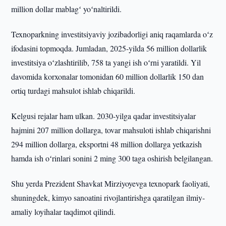
million dollar mablagʻ yoʻnaltirildi.
Texnoparkning investitsiyaviy jozibadorligi aniq raqamlarda oʻz
ifodasini topmoqda. Jumladan, 2025-yilda 56 million dollarlik
investitsiya oʻzlashtirilib, 758 ta yangi ish oʻrni yaratildi. Yil
davomida korxonalar tomonidan 60 million dollarlik 150 dan
ortiq turdagi mahsulot ishlab chiqarildi.
Kelgusi rejalar ham ulkan. 2030-yilga qadar investitsiyalar
hajmini 207 million dollarga, tovar mahsuloti ishlab chiqarishni
294 million dollarga, eksportni 48 million dollarga yetkazish
hamda ish oʻrinlari sonini 2 ming 300 taga oshirish belgilangan.
Shu yerda Prezident Shavkat Mirziyoyevga texnopark faoliyati,
shuningdek, kimyo sanoatini rivojlantirishga qaratilgan ilmiy-
amaliy loyihalar taqdimot qilindi.