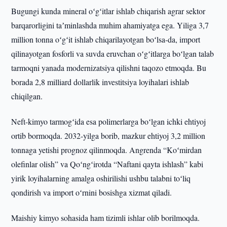
Bugungi kunda mineral oʻgʻitlar ishlab chiqarish agrar sektor
barqarorligini taʼminlashda muhim ahamiyatga ega. Yiliga 3,7
million tonna oʻgʻit ishlab chiqarilayotgan boʻlsa-da, import
qilinayotgan fosforli va suvda eruvchan oʻgʻitlarga boʻlgan talab
tarmoqni yanada modernizatsiya qilishni taqozo etmoqda. Bu
borada 2,8 milliard dollarlik investitsiya loyihalari ishlab
chiqilgan.
Neft-kimyo tarmogʻida esa polimerlarga boʻlgan ichki ehtiyoj
ortib bormoqda. 2032-yilga borib, mazkur ehtiyoj 3,2 million
tonnaga yetishi prognoz qilinmoqda. Angrenda “Koʻmirdan
olefinlar olish” va Qoʻngʻirotda “Naftani qayta ishlash” kabi
yirik loyihalarning amalga oshirilishi ushbu talabni toʻliq
qondirish va import oʻrnini bosishga xizmat qiladi.
Maishiy kimyo sohasida ham tizimli ishlar olib borilmoqda.