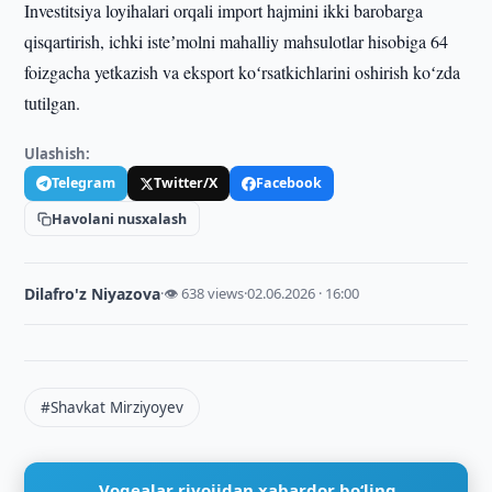
Investitsiya loyihalari orqali import hajmini ikki barobarga
qisqartirish, ichki isteʼmolni mahalliy mahsulotlar hisobiga 64
foizgacha yetkazish va eksport koʻrsatkichlarini oshirish koʻzda
tutilgan.
Ulashish:
Telegram
Twitter/X
Facebook
Havolani nusxalash
Dilafro'z Niyazova
·
👁 638 views
·
02.06.2026 · 16:00
#Shavkat Mirziyoyev
Voqealar rivojidan xabardor bo‘ling