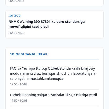
06/08/2026
IQTISOD
NKMK o'zining ISO 37301 xalqaro standartiga
muvofiqligini tasdiqladi
06/08/2026
SO'NGGI YANGILIKLAR
FAO va Yevropa Ittifoqi O‘zbekistonda xavfli kimyoviy
moddalarni xavfsiz boshqarish uchun laboratoriyalar
salohiyatini mustahkamlamoqda
17:56 · 10/08
O‘zbekistonning xalqaro zaxiralari $64,3 mlrdga yetdi
17:50 · 10/08