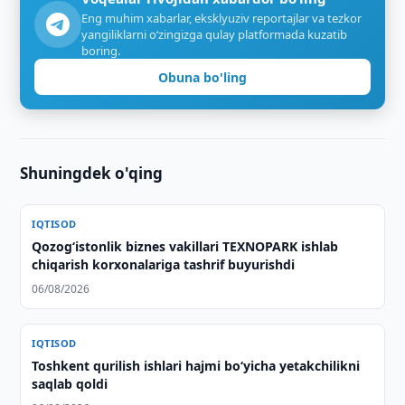
Eng muhim xabarlar, eksklyuziv reportajlar va tezkor
yangiliklarni o‘zingizga qulay platformada kuzatib
boring.
Obuna bo'ling
Shuningdek o'qing
IQTISOD
Qozogʻistonlik biznes vakillari TEXNOPARK ishlab
chiqarish korxonalariga tashrif buyurishdi
06/08/2026
IQTISOD
Toshkent qurilish ishlari hajmi bo‘yicha yetakchilikni
saqlab qoldi