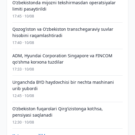
O‘zbekistonda mijozni tekshirmasdan operatsiyalar
limiti pasaytirildi
17:45 · 10/08
Qozog‘iston va O‘zbekiston transchegaraviy suvlar
hisobini raqamlashtiradi
17:40 · 10/08
ADM, Hyundai Corporation Singapore va FINCOM
qo'shma korxona tuzdilar
17:33 · 10/08
Urganchda BYD haydovchisi bir nechta mashinani
urib yubordi
12:45 · 10/08
O‘zbekiston fuqarolari Qirg‘izistonga ko‘chsa,
pensiyasi saqlanadi
12:30 · 10/08