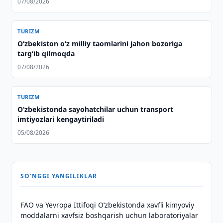
07/08/2026
TURIZM
Oʻzbekiston oʻz milliy taomlarini jahon bozoriga
targʻib qilmoqda
07/08/2026
TURIZM
Oʻzbekistonda sayohatchilar uchun transport
imtiyozlari kengaytiriladi
05/08/2026
SO'NGGI YANGILIKLAR
FAO va Yevropa Ittifoqi O‘zbekistonda xavfli kimyoviy
moddalarni xavfsiz boshqarish uchun laboratoriyalar