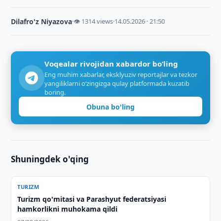
Dilafro'z Niyazova
·
👁 1314 views
·
14.05.2026 · 21:50
Voqealar rivojidan xabardor bo‘ling
Eng muhim xabarlar, eksklyuziv reportajlar va tezkor
yangiliklarni o‘zingizga qulay platformada kuzatib
boring.
Obuna bo'ling
Shuningdek o'qing
TURIZM
Turizm qo'mitasi va Parashyut federatsiyasi
hamkorlikni muhokama qildi