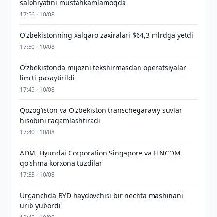
salohiyatini mustahkamlamoqda
17:56 · 10/08
O‘zbekistonning xalqaro zaxiralari $64,3 mlrdga yetdi
17:50 · 10/08
O‘zbekistonda mijozni tekshirmasdan operatsiyalar
limiti pasaytirildi
17:45 · 10/08
Qozog‘iston va O‘zbekiston transchegaraviy suvlar
hisobini raqamlashtiradi
17:40 · 10/08
ADM, Hyundai Corporation Singapore va FINCOM
qo'shma korxona tuzdilar
17:33 · 10/08
Urganchda BYD haydovchisi bir nechta mashinani
urib yubordi