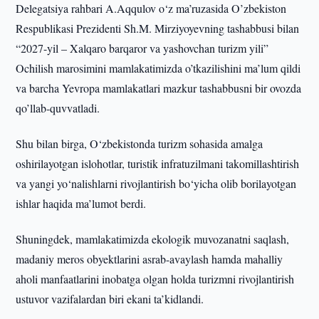
Delegatsiya rahbari A.Aqqulov o‘z ma’ruzasida O’zbekiston
Respublikasi Prezidenti Sh.M. Mirziyoyevning tashabbusi bilan
“2027-yil – Xalqaro barqaror va yashovchan turizm yili”
Ochilish marosimini mamlakatimizda o’tkazilishini ma’lum qildi
va barcha Yevropa mamlakatlari mazkur tashabbusni bir ovozda
qo’llab-quvvatladi.
Shu bilan birga, O‘zbekistonda turizm sohasida amalga
oshirilayotgan islohotlar, turistik infratuzilmani takomillashtirish
va yangi yo‘nalishlarni rivojlantirish bo‘yicha olib borilayotgan
ishlar haqida ma’lumot berdi.
Shuningdek, mamlakatimizda ekologik muvozanatni saqlash,
madaniy meros obyektlarini asrab-avaylash hamda mahalliy
aholi manfaatlarini inobatga olgan holda turizmni rivojlantirish
ustuvor vazifalardan biri ekani ta’kidlandi.