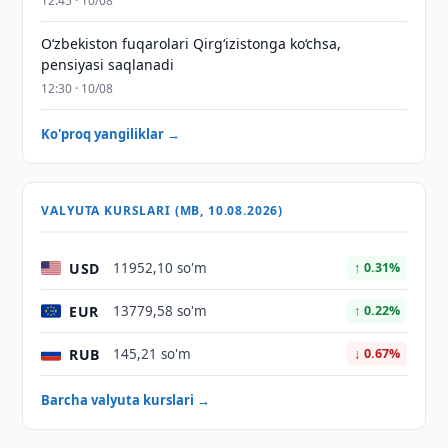
12:45 · 10/08
O‘zbekiston fuqarolari Qirg‘izistonga ko‘chsa,
pensiyasi saqlanadi
12:30 · 10/08
Ko'proq yangiliklar →
VALYUTA KURSLARI (MB, 10.08.2026)
USD
11952,10 so'm
↑ 0.31%
EUR
13779,58 so'm
↑ 0.22%
RUB
145,21 so'm
↓ 0.67%
Barcha valyuta kurslari →