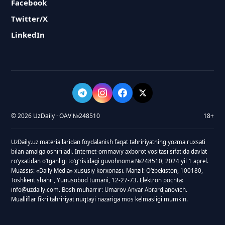
Facebook
Twitter/X
LinkedIn
© 2026 UzDaily · OAV №248510
18+
UzDaily.uz materiallaridan foydalanish faqat tahririyatning yozma ruxsati
bilan amalga oshiriladi. Internet-ommaviy axborot vositasi sifatida davlat
roʻyxatidan oʻtganligi toʻgʻrisidagi guvohnoma №248510, 2024 yil 1 aprel.
Muassis: «Daily Media» xususiy korxonasi. Manzil: Oʻzbekiston, 100180,
Toshkent shahri, Yunusobod tumani, 12-27-73. Elektron pochta:
info@uzdaily.com. Bosh muharrir: Umarov Anvar Abrardjanovich.
Mualliflar fikri tahririyat nuqtayi nazariga mos kelmasligi mumkin.