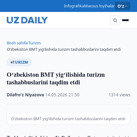
Infografika
Maxsus loyihalar
O'z
Bosh sahifa
Turizm
›
›
Oʻzbekiston BMT yigʻilishida turizm tashabbuslarini taqdim etdi
TURIZM
Oʻzbekiston BMT yigʻilishida turizm
tashabbuslarini taqdim etdi
Dilafro'z Niyazova
·
14.05.2026
·
21:50
·
1314 views
Oʻzbekiston BMT yigʻilishida turizm tashabbuslarini taqdim etdi