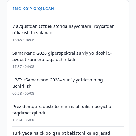
ENG KO'P O'QILGAN
7 avgustdan O‘zbekistonda hayvonlarni ro‘yxatdan
o‘tkazish boshlanadi
18:45 · 04/08
Samarkand-2028 giperspektral sun’iy yo‘ldoshi 5-
avgust kuni orbitaga uchiriladi
17:37 · 04/08
LIVE: «Samarkand-2028» sun’iy yo‘ldoshining
uchirilishi
06:58 · 05/08
Prezidentga kadastr tizimini isloh qilish bo'yicha
taqdimot qilindi
10:09 · 05/08
Turkiyada halok bo‘lgan o‘zbekistonlikning jasadi