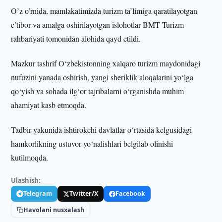
O’z o’rnida, mamlakatimizda turizm ta’limiga qaratilayotgan
e’tibor va amalga oshirilayotgan islohotlar BMT Turizm
rahbariyati tomonidan alohida qayd etildi.
Mazkur tashrif O‘zbekistonning xalqaro turizm maydonidagi
nufuzini yanada oshirish, yangi sheriklik aloqalarini yo‘lga
qo‘yish va sohada ilg‘or tajribalarni o‘rganishda muhim
ahamiyat kasb etmoqda.
Tadbir yakunida ishtirokchi davlatlar o‘rtasida kelgusidagi
hamkorlikning ustuvor yo‘nalishlari belgilab olinishi
kutilmoqda.
Ulashish:
Telegram
Twitter/X
Facebook
Havolani nusxalash