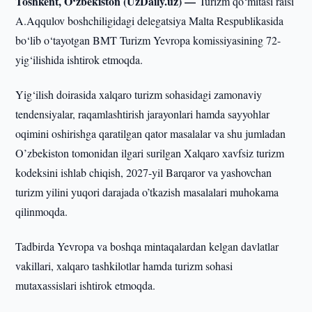
Toshkent, O‘zbekiston (UzDaily.uz) —
Turizm qo‘mitasi raisi
A.Aqqulov boshchiligidagi delegatsiya Malta Respublikasida
bo‘lib o‘tayotgan BMT Turizm Yevropa komissiyasining 72-
yig‘ilishida ishtirok etmoqda.
Yig‘ilish doirasida xalqaro turizm sohasidagi zamonaviy
tendensiyalar, raqamlashtirish jarayonlari hamda sayyohlar
oqimini oshirishga qaratilgan qator masalalar va shu jumladan
O’zbekiston tomonidan ilgari surilgan Xalqaro xavfsiz turizm
kodeksini ishlab chiqish, 2027-yil Barqaror va yashovchan
turizm yilini yuqori darajada o’tkazish masalalari muhokama
qilinmoqda.
Tadbirda Yevropa va boshqa mintaqalardan kelgan davlatlar
vakillari, xalqaro tashkilotlar hamda turizm sohasi
mutaxassislari ishtirok etmoqda.