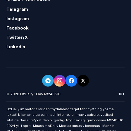
Telegram
Instagram
Facebook
Twitter/X
LinkedIn
© 2026 UzDaily · OAV №248510
18+
UzDaily.uz materiallaridan foydalanish faqat tahririyatning yozma
ruxsati bilan amalga oshiriladi. Internet-ommaviy axborot vositasi
sifatida davlat roʻyxatidan oʻtganligi toʻgʻrisidagi guvohnoma №248510,
2024 yil 1 aprel. Muassis: «Daily Media» xususiy korxonasi. Manzil: