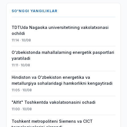
SO'NGGI YANGILIKLAR
TDTUda Nagaoka universitetining vakolatxonasi
ochildi
11:14 · 10/08
O‘zbekistonda mahallalarning energetik pasportlari
yaratiladi
11:11 · 10/08
Hindiston va Oʻzbekiston energetika va
metallurgiya sohalaridagi hamkorlikni kengaytiradi
11:05 · 10/08
"Alfit" Toshkentda vakolatxonasini ochadi
11:00 · 10/08
Toshkent metropoliteni Siemens va CICT