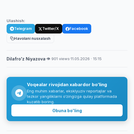
Ulashish:
Telegram
Twitter/X
Facebook
Havolani nusxalash
Dilafro'z Niyazova
·
👁 901 views
·
11.05.2026 · 15:15
Voqealar rivojidan xabardor bo‘ling
Eng muhim xabarlar, eksklyuziv reportajlar va
tezkor yangiliklarni o‘zingizga qulay platformada
kuzatib boring.
Obuna bo'ling