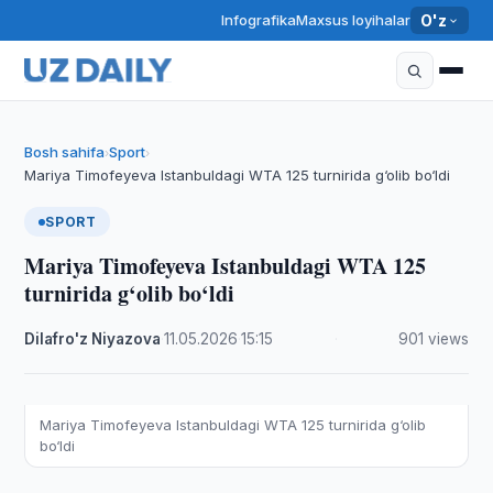
Infografika
Maxsus loyihalar
O'z
Bosh sahifa
Sport
›
›
Mariya Timofeyeva Istanbuldagi WTA 125 turnirida g‘olib bo‘ldi
SPORT
Mariya Timofeyeva Istanbuldagi WTA 125
turnirida g‘olib bo‘ldi
Dilafro'z Niyazova
·
11.05.2026
·
15:15
·
901 views
Mariya Timofeyeva Istanbuldagi WTA 125 turnirida g‘olib
bo‘ldi