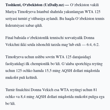
Toshkent, O‘zbekiston (UzDaily.uz) —
O‘zbekiston vakili
Mariya Timofeyeva Istanbul shahrida yakunlangan WTA 125
seriyasi turniri g‘olibasiga aylandi. Bu haqda O‘zbekiston tennis
federatsiyasi xabar qildi.
Final bahsida o‘zbekistonlik tennischi xorvatiyalik Donna
Vekichni ikki setda ishonchli tarzda mag‘lub etdi — 6:4, 6:2.
Timofeyeva uchun ushbu sovrin WTA 125 darajasidagi
faoliyatidagi ilk chempionlik bo‘ldi. G‘alaba sportchiga reyting
uchun 125 ochko hamda 15,5 ming AQSH dollari miqdorida
mukofot puli keltirdi.
Turnir finalchisi Donna Vekich esa WTA reytingi uchun 81
ochko va 8,4 ming AQSH dollari miqdorida mukofot puliga ega
bo‘ldi.