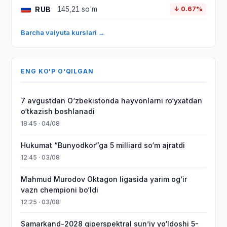
RUB
145,21 so'm
↓ 0.67%
Barcha valyuta kurslari →
ENG KO'P O'QILGAN
7 avgustdan O‘zbekistonda hayvonlarni ro‘yxatdan
o‘tkazish boshlanadi
18:45 · 04/08
Hukumat “Bunyodkor”ga 5 milliard so‘m ajratdi
12:45 · 03/08
Mahmud Murodov Oktagon ligasida yarim og‘ir
vazn chempioni bo‘ldi
12:25 · 03/08
Samarkand-2028 giperspektral sun’iy yo‘ldoshi 5-