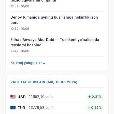
texnologiyalarini o'rgandi
10:52 · 10/08
Denov tumanida uyning buzilishiga hokimlik izoh
berdi
10:50 · 10/08
Etihad Airways Abu-Dabi — Toshkent yo‘nalishida
reyslarni boshladi
10:42 · 10/08
Ko'proq yangiliklar →
VALYUTA KURSLARI (MB, 10.08.2026)
USD
11952,10 so'm
↑ 0.31%
EUR
13779,58 so'm
↑ 0.22%