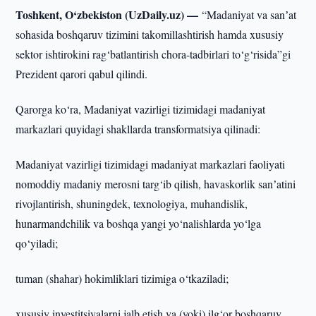
Toshkent, O‘zbekiston (UzDaily.uz) —
“Madaniyat va sanʼat
sohasida boshqaruv tizimini takomillashtirish hamda xususiy
sektor ishtirokini rag‘batlantirish chora-tadbirlari to‘g‘risida”gi
Prezident qarori qabul qilindi.
Qarorga ko‘ra, Madaniyat vazirligi tizimidagi madaniyat
markazlari quyidagi shakllarda transformatsiya qilinadi:
Madaniyat vazirligi tizimidagi madaniyat markazlari faoliyati
nomoddiy madaniy merosni targ‘ib qilish, havaskorlik sanʼatini
rivojlantirish, shuningdek, texnologiya, muhandislik,
hunarmandchilik va boshqa yangi yo‘nalishlarda yo‘lga
qo‘yiladi;
tuman (shahar) hokimliklari tizimiga o‘tkaziladi;
xususiy investitsiyalarni jalb etish va (yoki) ilg‘or boshqaruv