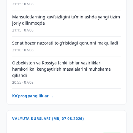
21:15 · 07/08
Mahsulotlarning xavfsizligini taʼminlashda yangi tizim
joriy qilinmoqda
21:15 · 07/08
Senat bozor nazorati to'g'risidagi qonunni ma'qulladi
21:10 · 07/08
Oʻzbekiston va Rossiya Ichki ishlar vazirliklari
hamkorlikni kengaytirish masalalarini muhokama
qilishdi
20:55 · 07/08
Ko'proq yangiliklar →
VALYUTA KURSLARI (MB, 07.08.2026)