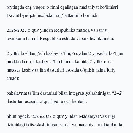
reytingda eng yuqori o‘rinni egallagan madaniyat bo‘limlari
Davlat byudjeti hisobidan rag‘batlantirib boriladi.
2026/2027 o‘quv yilidan Respublika musiqa va sanʼat
texnikumi hamda Respublika estrada va sirk texnikumida:
2 yillik boshlang‘ich kasbiy taʼlim, 6 oydan 2 yilgacha bo‘lgan
muddatda o‘rta kasbiy taʼlim hamda kamida 2 yillik o‘rta
maxsus kasbiy taʼlim dasturlari asosida o‘qitish tizimi joriy
etiladi;
bakalavriat taʼlim dasturlari bilan integratsiyalashtirilgan “2+2”
dasturlari asosida o‘qitishga ruxsat beriladi.
Shuningdek, 2026/2027 o‘quv yilidan Madaniyat vazirligi
tizimidagi ixtisoslashtirilgan sanʼat va madaniyat maktablarida: