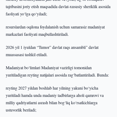
tajribasini joriy etish maqsadida davlat-xususiy sheriklik asosida
faoliyati yo‘lga qo‘yiladi;
resurslardan oqilona foydalanish uchun samarasiz madaniyat
markazlari faoliyati maqbullashtiriladi.
2026 yil 1 iyuldan “Tumor” davlat raqs ansambli” davlat
muassasasi tashkil etiladi.
Madaniyat bo‘limlari Madaniyat vazirligi tomonidan
yuritiladigan reyting natijalari asosida rag‘batlantiriladi. Bunda:
reyting 2027 yildan boshlab har yilning yakuni bo‘yicha
yuritiladi hamda unda madaniy tadbirlarga aholi qamrovi va
milliy qadriyatlarni asrash bilan bog‘liq ko‘rsatkichlarga
ustuvorlik beriladi;