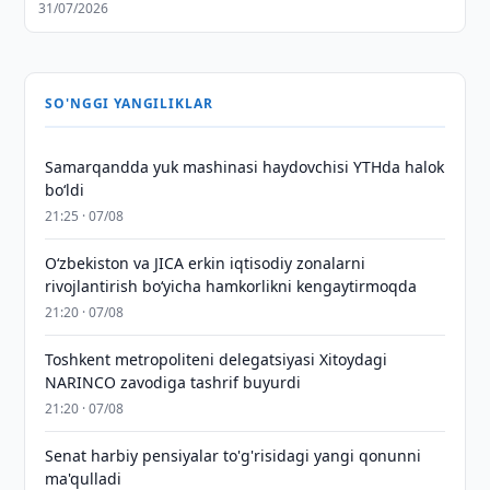
31/07/2026
SO'NGGI YANGILIKLAR
Samarqandda yuk mashinasi haydovchisi YTHda halok
bo‘ldi
21:25 · 07/08
Oʻzbekiston va JICA erkin iqtisodiy zonalarni
rivojlantirish boʻyicha hamkorlikni kengaytirmoqda
21:20 · 07/08
Toshkent metropoliteni delegatsiyasi Xitoydagi
NARINCO zavodiga tashrif buyurdi
21:20 · 07/08
Senat harbiy pensiyalar to'g'risidagi yangi qonunni
ma'qulladi