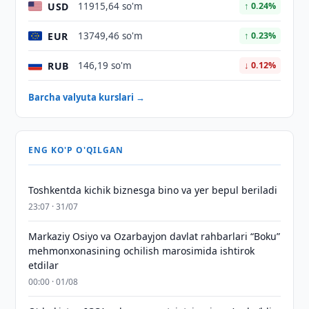
USD
11915,64 so'm
↑ 0.24%
EUR
13749,46 so'm
↑ 0.23%
RUB
146,19 so'm
↓ 0.12%
Barcha valyuta kurslari →
ENG KO'P O'QILGAN
Toshkentda kichik biznesga bino va yer bepul beriladi
23:07 · 31/07
Markaziy Osiyo va Ozarbayjon davlat rahbarlari “Boku”
mehmonxonasining ochilish marosimida ishtirok
etdilar
00:00 · 01/08