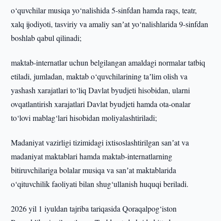
o‘quvchilar musiqa yo‘nalishida 5-sinfdan hamda raqs, teatr,
xalq ijodiyoti, tasviriy va amaliy sanʼat yo‘nalishlarida 9-sinfdan
boshlab qabul qilinadi;
maktab-internatlar uchun belgilangan amaldagi normalar tatbiq
etiladi, jumladan, maktab o‘quvchilarining taʼlim olish va
yashash xarajatlari to‘liq Davlat byudjeti hisobidan, ularni
ovqatlantirish xarajatlari Davlat byudjeti hamda ota-onalar
to‘lovi mablag‘lari hisobidan moliyalashtiriladi;
Madaniyat vazirligi tizimidagi ixtisoslashtirilgan sanʼat va
madaniyat maktablari hamda maktab-internatlarning
bitiruvchilariga bolalar musiqa va sanʼat maktablarida
o‘qituvchilik faoliyati bilan shug‘ullanish huquqi beriladi.
2026 yil 1 iyuldan tajriba tariqasida Qoraqalpog‘iston