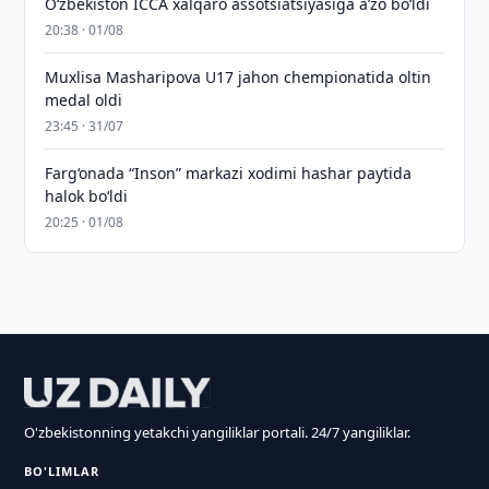
O‘zbekiston ICCA xalqaro assotsiatsiyasiga aʼzo bo‘ldi
20:38 · 01/08
Muxlisa Masharipova U17 jahon chempionatida oltin
medal oldi
23:45 · 31/07
Farg‘onada “Inson” markazi xodimi hashar paytida
halok bo‘ldi
20:25 · 01/08
O'zbekistonning yetakchi yangiliklar portali. 24/7 yangiliklar.
BO'LIMLAR