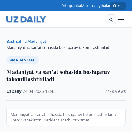
Infografika
Maxsus loyihalar
O'z
Bosh sahifa
Madaniyat
›
›
Madaniyat va sanʼat sohasida boshqaruv takomillashtiriladi
MADANIYAT
Madaniyat va sanʼat sohasida boshqaruv
takomillashtiriladi
UzDaily
·
24.04.2026
·
18:45
·
2728 views
Madaniyat va sanʼat sohasida boshqaruv takomillashtiriladi /
Foto: O'zbekiston Prezidenti Matbuot xizmati.