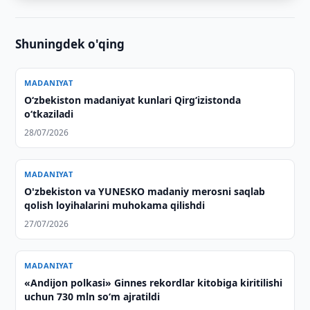
Shuningdek o'qing
MADANIYAT
O‘zbekiston madaniyat kunlari Qirg‘izistonda
o‘tkaziladi
28/07/2026
MADANIYAT
O'zbekiston va YUNESKO madaniy merosni saqlab
qolish loyihalarini muhokama qilishdi
27/07/2026
MADANIYAT
«Andijon polkasi» Ginnes rekordlar kitobiga kiritilishi
uchun 730 mln so‘m ajratildi