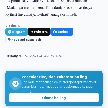
Respublikasi, viloyatlar va Toshkent shahrida bittadan
“Madaniyat mehmonxonasi” madaniy klasteri investitsiya
loyihasi (investitsiya loyihasi) amalga oshiriladi.
Ulashish:
Telegram
Twitter/X
Facebook
Havolani nusxalash
UzDaily
·
👁 2728 views
·
24.04.2026 · 18:45
Voqealar rivojidan xabardor bo‘ling
Eng muhim xabarlar, eksklyuziv reportajlar va tezkor
yangiliklarni o‘zingizga qulay platformada kuzatib
boring.
Obuna bo'ling