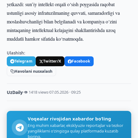
yetkazdi: sun’iy intellekt orqali o‘sish poygasida raqobat
ustunligi asosiy infratuzilmaning quvvati, samaradorligi va
moslashuvchanligi bilan belgilanadi va kompaniya o‘zini
mintaqaning intellektual kelajagini shakllantirishda uzoq
muddatli hamkor sifatida ko‘rsatmoqda.
Ulashish:
Telegram
Twitter/X
Facebook
Havolani nusxalash
UzDaily
·
👁 1418 views
·
07.05.2026 · 09:25
Voqealar rivojidan xabardor bo‘ling
Eng muhim xabarlar, eksklyuziv reportajlar va tezkor
yangiliklarni o‘zingizga qulay platformada kuzatib
boring.