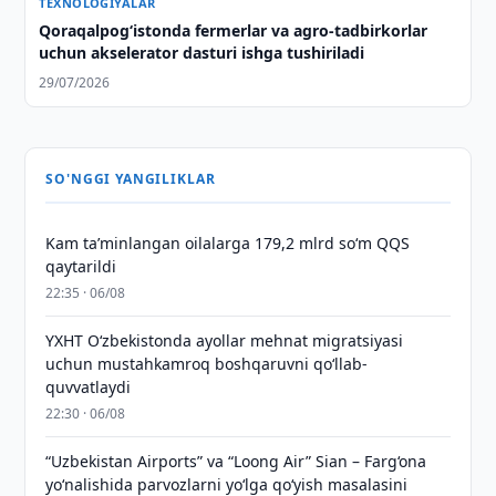
TEXNOLOGIYALAR
Qoraqalpog‘istonda fermerlar va agro-tadbirkorlar
uchun akselerator dasturi ishga tushiriladi
29/07/2026
SO'NGGI YANGILIKLAR
Kam taʼminlangan oilalarga 179,2 mlrd so‘m QQS
qaytarildi
22:35 · 06/08
YXHT O‘zbekistonda ayollar mehnat migratsiyasi
uchun mustahkamroq boshqaruvni qo‘llab-
quvvatlaydi
22:30 · 06/08
“Uzbekistan Airports” va “Loong Air” Sian – Farg‘ona
yo‘nalishida parvozlarni yo‘lga qo‘yish masalasini