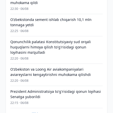
muhokama qildi
22:30 · 06/08
O‘zbekistonda sement ishlab chiqarish 10,1 mln
tonnaga yetdi
22:25 · 06/08
Qonunchilik palatasi Konstitutsiyaviy sud orqali
huquqlarni himoya qilish to'g'risidagi qonun
loyihasini ma'qulladi
22:20 · 06/08
Oʻzbekiston va Loong Air aviakompaniyalari
aviareyslarni kengaytirishni muhokama qilishdi
22:20 · 06/08
Prezident Administratsiya to'g'risidagi qonun loyihasi
Senatga yuborildi
22:15 · 06/08