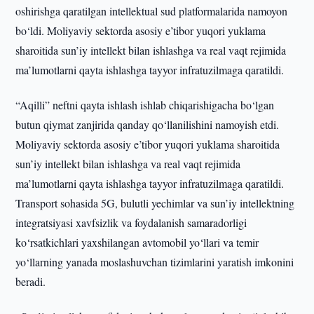
oshirishga qaratilgan intellektual sud platformalarida namoyon
bo‘ldi. Moliyaviy sektorda asosiy e’tibor yuqori yuklama
sharoitida sun’iy intellekt bilan ishlashga va real vaqt rejimida
ma’lumotlarni qayta ishlashga tayyor infratuzilmaga qaratildi.
“Aqilli” neftni qayta ishlash ishlab chiqarishigacha bo‘lgan
butun qiymat zanjirida qanday qo‘llanilishini namoyish etdi.
Moliyaviy sektorda asosiy e’tibor yuqori yuklama sharoitida
sun’iy intellekt bilan ishlashga va real vaqt rejimida
ma’lumotlarni qayta ishlashga tayyor infratuzilmaga qaratildi.
Transport sohasida 5G, bulutli yechimlar va sun’iy intellektning
integratsiyasi xavfsizlik va foydalanish samaradorligi
ko‘rsatkichlari yaxshilangan avtomobil yo‘llari va temir
yo‘llarning yanada moslashuvchan tizimlarini yaratish imkonini
beradi.