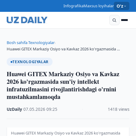
Infografika
Maxsus loyihalar
O'z
Bosh sahifa
Texnologiyalar
›
›
Huawei GITEX Markaziy Osiyo va Kavkaz 2026 ko'rgazmasida …
TEXNOLOGIYALAR
Huawei GITEX Markaziy Osiyo va Kavkaz
2026 ko'rgazmasida sun'iy intellekt
infratuzilmasini rivojlantirishdagi o'rnini
mustahkamlamoqda
UzDaily
·
07.05.2026
·
09:25
·
1418 views
Huawei GITEX Markaziy Osiyo va Kavkaz 2026 ko'rgazmasida