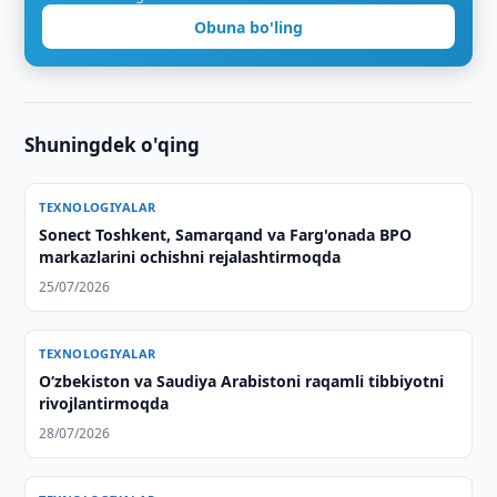
Obuna bo'ling
Shuningdek o'qing
TEXNOLOGIYALAR
Sonect Toshkent, Samarqand va Farg'onada BPO
markazlarini ochishni rejalashtirmoqda
25/07/2026
TEXNOLOGIYALAR
Oʻzbekiston va Saudiya Arabistoni raqamli tibbiyotni
rivojlantirmoqda
28/07/2026