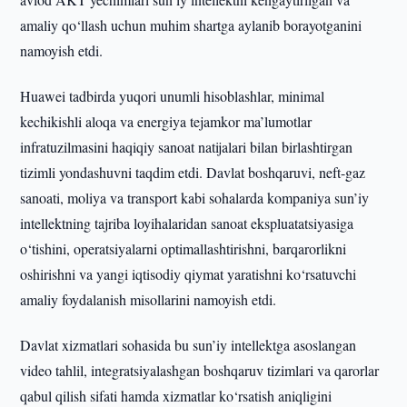
amaliy qo‘llash uchun muhim shartga aylanib borayotganini
namoyish etdi.
Huawei tadbirda yuqori unumli hisoblashlar, minimal
kechikishli aloqa va energiya tejamkor ma’lumotlar
infratuzilmasini haqiqiy sanoat natijalari bilan birlashtirgan
tizimli yondashuvni taqdim etdi. Davlat boshqaruvi, neft-gaz
sanoati, moliya va transport kabi sohalarda kompaniya sun’iy
intellektning tajriba loyihalaridan sanoat ekspluatatsiyasiga
o‘tishini, operatsiyalarni optimallashtirishni, barqarorlikni
oshirishni va yangi iqtisodiy qiymat yaratishni ko‘rsatuvchi
amaliy foydalanish misollarini namoyish etdi.
Davlat xizmatlari sohasida bu sun’iy intellektga asoslangan
video tahlil, integratsiyalashgan boshqaruv tizimlari va qarorlar
qabul qilish sifati hamda xizmatlar ko‘rsatish aniqligini