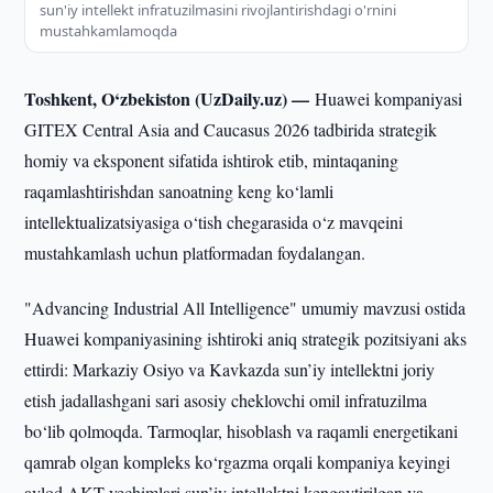
sun'iy intellekt infratuzilmasini rivojlantirishdagi o'rnini
mustahkamlamoqda
Toshkent, O‘zbekiston (UzDaily.uz) —
Huawei kompaniyasi
GITEX Central Asia and Caucasus 2026 tadbirida strategik
homiy va eksponent sifatida ishtirok etib, mintaqaning
raqamlashtirishdan sanoatning keng ko‘lamli
intellektualizatsiyasiga o‘tish chegarasida o‘z mavqeini
mustahkamlash uchun platformadan foydalangan.
"Advancing Industrial All Intelligence" umumiy mavzusi ostida
Huawei kompaniyasining ishtiroki aniq strategik pozitsiyani aks
ettirdi: Markaziy Osiyo va Kavkazda sun’iy intellektni joriy
etish jadallashgani sari asosiy cheklovchi omil infratuzilma
bo‘lib qolmoqda. Tarmoqlar, hisoblash va raqamli energetikani
qamrab olgan kompleks ko‘rgazma orqali kompaniya keyingi
avlod AKT yechimlari sun’iy intellektni kengaytirilgan va