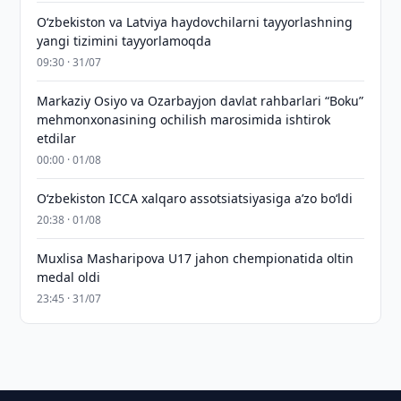
Oʻzbekiston va Latviya haydovchilarni tayyorlashning
yangi tizimini tayyorlamoqda
09:30 · 31/07
Markaziy Osiyo va Ozarbayjon davlat rahbarlari “Boku”
mehmonxonasining ochilish marosimida ishtirok
etdilar
00:00 · 01/08
O‘zbekiston ICCA xalqaro assotsiatsiyasiga aʼzo bo‘ldi
20:38 · 01/08
Muxlisa Masharipova U17 jahon chempionatida oltin
medal oldi
23:45 · 31/07