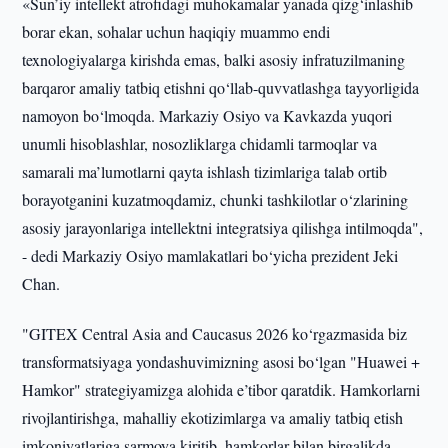
«Sun’iy intellekt atrofidagi muhokamalar yanada qizg‘inlashib
borar ekan, sohalar uchun haqiqiy muammo endi
texnologiyalarga kirishda emas, balki asosiy infratuzilmaning
barqaror amaliy tatbiq etishni qo‘llab-quvvatlashga tayyorligida
namoyon bo‘lmoqda. Markaziy Osiyo va Kavkazda yuqori
unumli hisoblashlar, nosozliklarga chidamli tarmoqlar va
samarali ma’lumotlarni qayta ishlash tizimlariga talab ortib
borayotganini kuzatmoqdamiz, chunki tashkilotlar o‘zlarining
asosiy jarayonlariga intellektni integratsiya qilishga intilmoqda",
- dedi Markaziy Osiyo mamlakatlari bo‘yicha prezident Jeki
Chan.
"GITEX Central Asia and Caucasus 2026 ko‘rgazmasida biz
transformatsiyaga yondashuvimizning asosi bo‘lgan "Huawei +
Hamkor" strategiyamizga alohida e’tibor qaratdik. Hamkorlarni
rivojlantirishga, mahalliy ekotizimlarga va amaliy tatbiq etish
imkoniyatlariga sarmoya kiritib, hamkorlar bilan birgalikda