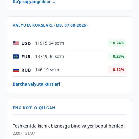
Ko'proq yangiliklar →
VALYUTA KURSLARI (MB, 07.08.2026)
USD
11915,64 so'm
↑ 0.24%
EUR
13749,46 so'm
↑ 0.23%
RUB
146,19 so'm
↓ 0.12%
Barcha valyuta kurslari →
ENG KO'P O'QILGAN
Toshkentda kichik biznesga bino va yer bepul beriladi
23:07 · 31/07