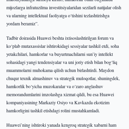
mijozlarga infratuzilma investitsiyalaridan sezilarli natijalar olish
va ularning intellektual faoliyatga o‘tishini tezlashtirishga
yordam beramiz”.
Tadbir doirasida Huawei beshta ixtisoslashtirilgan forum va
ko‘plab mutaxassislar ishtirokidagi sessiyalar tashkil etdi, soha
yetakchilari, hamkorlar va buyurtmachilarni sun’iy intellekt
sohasidagi yangi tendensiyalar va uni joriy etish bilan bog‘liq
muammolarni muhokama qilish uchun birlashtirdi. Maydon
chuqur texnik almashinuv va strategik muloqotlar, shuningdek,
hamkorlik bo‘yicha muzokaralar va o‘zaro anglashuv
memorandumlarini imzolashga xizmat qildi, bu esa Huawei
kompaniyasining Markaziy Osiyo va Kavkazda ekotizim
hamkorligini tashkil etishdagi rolini mustahkamladi.
Huawei’ning ishtiroki yanada kengroq strategik xabarni ham