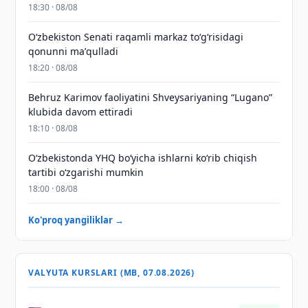
18:30 · 08/08
Oʻzbekiston Senati raqamli markaz toʻgʻrisidagi
qonunni maʼqulladi
18:20 · 08/08
Behruz Karimov faoliyatini Shveysariyaning “Lugano”
klubida davom ettiradi
18:10 · 08/08
O‘zbekistonda YHQ bo‘yicha ishlarni ko‘rib chiqish
tartibi o‘zgarishi mumkin
18:00 · 08/08
Ko'proq yangiliklar →
VALYUTA KURSLARI (MB, 07.08.2026)