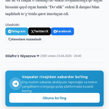
hissasini qayd etgan hamda “Do‘stlik” ordeni II darajasi bilan
taqdirlash to‘g‘risida qaror imzolagan edi.
Ulashish:
Telegram
Twitter/X
Facebook
Havolani nusxalash
Dilafro'z Niyazova
·
👁 2585 views
·
23.04.2026 · 20:40
Voqealar rivojidan xabardor bo‘ling
Eng muhim xabarlar, eksklyuziv reportajlar va tezkor
yangiliklarni o‘zingizga qulay platformada kuzatib
boring.
Obuna bo'ling