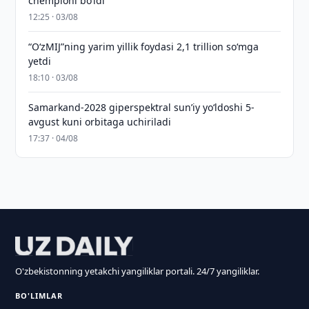
chempioni bo‘ldi
12:25 · 03/08
“O‘zMIJ”ning yarim yillik foydasi 2,1 trillion so‘mga
yetdi
18:10 · 03/08
Samarkand-2028 giperspektral sun’iy yo‘ldoshi 5-
avgust kuni orbitaga uchiriladi
17:37 · 04/08
O'zbekistonning yetakchi yangiliklar portali. 24/7 yangiliklar.
BO'LIMLAR