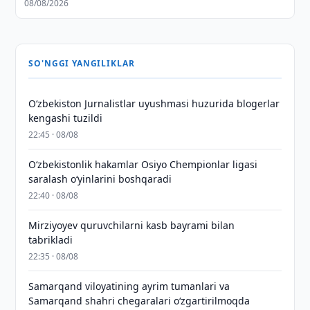
08/08/2026
SO'NGGI YANGILIKLAR
O‘zbekiston Jurnalistlar uyushmasi huzurida blogerlar
kengashi tuzildi
22:45 · 08/08
O‘zbekistonlik hakamlar Osiyo Chempionlar ligasi
saralash o‘yinlarini boshqaradi
22:40 · 08/08
Mirziyoyev quruvchilarni kasb bayrami bilan
tabrikladi
22:35 · 08/08
Samarqand viloyatining ayrim tumanlari va
Samarqand shahri chegaralari oʻzgartirilmoqda