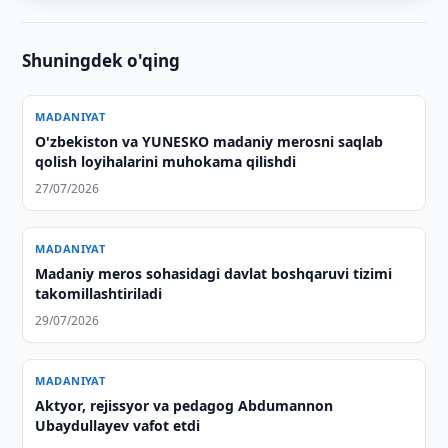
Shuningdek o'qing
MADANIYAT
O'zbekiston va YUNESKO madaniy merosni saqlab
qolish loyihalarini muhokama qilishdi
27/07/2026
MADANIYAT
Madaniy meros sohasidagi davlat boshqaruvi tizimi
takomillashtiriladi
29/07/2026
MADANIYAT
Aktyor, rejissyor va pedagog Abdumannon
Ubaydullayev vafot etdi