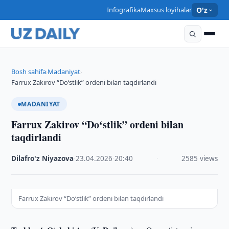
Infografika
Maxsus loyihalar
O'z
Bosh sahifa
Madaniyat
›
›
Farrux Zakirov “Do‘stlik” ordeni bilan taqdirlandi
MADANIYAT
Farrux Zakirov “Do‘stlik” ordeni bilan
taqdirlandi
Dilafro'z Niyazova
·
23.04.2026
·
20:40
·
2585 views
Farrux Zakirov “Do‘stlik” ordeni bilan taqdirlandi