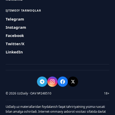
IJTIMOIY TARMOQLAR
Telegram
Instagram
Facebook
Twitter/X
LinkedIn
© 2026 UzDaily · OAV №248510
18+
UzDaily.uz materiallaridan foydalanish faqat tahririyatning yozma ruxsati
bilan amalga oshiriladi. Internet-ommaviy axborot vositasi sifatida davlat