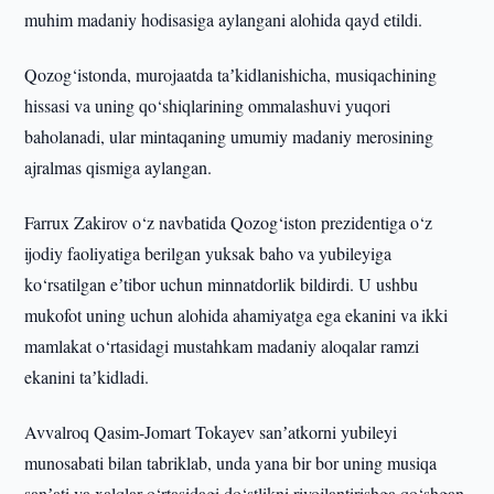
muhim madaniy hodisasiga aylangani alohida qayd etildi.
Qozog‘istonda, murojaatda taʼkidlanishicha, musiqachining
hissasi va uning qo‘shiqlarining ommalashuvi yuqori
baholanadi, ular mintaqaning umumiy madaniy merosining
ajralmas qismiga aylangan.
Farrux Zakirov o‘z navbatida Qozog‘iston prezidentiga o‘z
ijodiy faoliyatiga berilgan yuksak baho va yubileyiga
ko‘rsatilgan eʼtibor uchun minnatdorlik bildirdi. U ushbu
mukofot uning uchun alohida ahamiyatga ega ekanini va ikki
mamlakat o‘rtasidagi mustahkam madaniy aloqalar ramzi
ekanini taʼkidladi.
Avvalroq Qasim-Jomart Tokayev sanʼatkorni yubileyi
munosabati bilan tabriklab, unda yana bir bor uning musiqa
sanʼati va xalqlar o‘rtasidagi do‘stlikni rivojlantirishga qo‘shgan