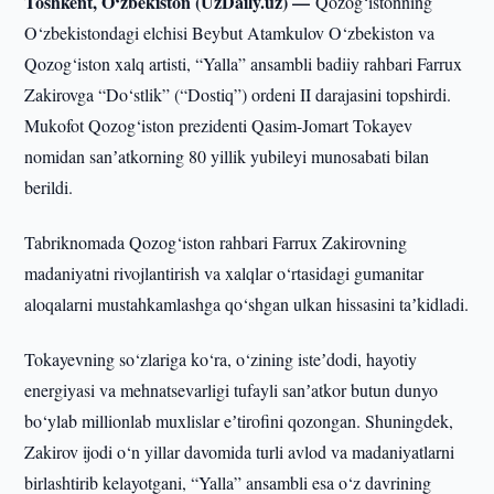
Toshkent, O‘zbekiston (UzDaily.uz) —
Qozog‘istonning
O‘zbekistondagi elchisi Beybut Atamkulov O‘zbekiston va
Qozog‘iston xalq artisti, “Yalla” ansambli badiiy rahbari Farrux
Zakirovga “Do‘stlik” (“Dostiq”) ordeni II darajasini topshirdi.
Mukofot Qozog‘iston prezidenti Qasim-Jomart Tokayev
nomidan sanʼatkorning 80 yillik yubileyi munosabati bilan
berildi.
Tabriknomada Qozog‘iston rahbari Farrux Zakirovning
madaniyatni rivojlantirish va xalqlar o‘rtasidagi gumanitar
aloqalarni mustahkamlashga qo‘shgan ulkan hissasini taʼkidladi.
Tokayevning so‘zlariga ko‘ra, o‘zining isteʼdodi, hayotiy
energiyasi va mehnatsevarligi tufayli sanʼatkor butun dunyo
bo‘ylab millionlab muxlislar eʼtirofini qozongan. Shuningdek,
Zakirov ijodi o‘n yillar davomida turli avlod va madaniyatlarni
birlashtirib kelayotgani, “Yalla” ansambli esa o‘z davrining