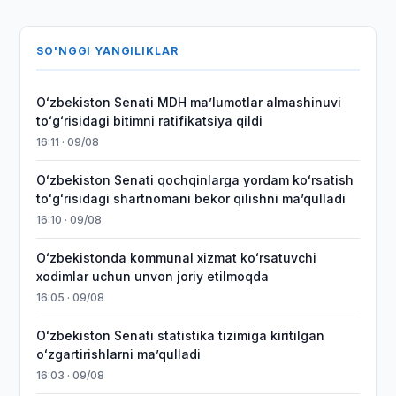
SO'NGGI YANGILIKLAR
Oʻzbekiston Senati MDH maʼlumotlar almashinuvi
toʻgʻrisidagi bitimni ratifikatsiya qildi
16:11 · 09/08
Oʻzbekiston Senati qochqinlarga yordam koʻrsatish
toʻgʻrisidagi shartnomani bekor qilishni maʼqulladi
16:10 · 09/08
Oʻzbekistonda kommunal xizmat koʻrsatuvchi
xodimlar uchun unvon joriy etilmoqda
16:05 · 09/08
Oʻzbekiston Senati statistika tizimiga kiritilgan
oʻzgartirishlarni maʼqulladi
16:03 · 09/08