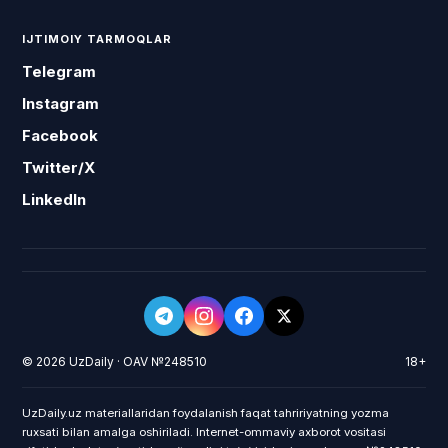
IJTIMOIY TARMOQLAR
Telegram
Instagram
Facebook
Twitter/X
LinkedIn
© 2026 UzDaily · OAV №248510
18+
UzDaily.uz materiallaridan foydalanish faqat tahririyatning yozma
ruxsati bilan amalga oshiriladi. Internet-ommaviy axborot vositasi