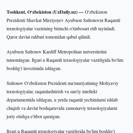
Toshkent, O‘zbekiston (UzDaily.uz) —
O'zbekiston
Prezidenti Shavkat Mirziyoyev Ayubxon Sultonovni Raqamli
texnologiyalar vazirining birinchi o'rinbosari etib tayinladi.
Qaror davlat rahbari tomonidan qabul qilindi.
Ayubxon Sultonov Kardiff Metropolitan universitetini
tamomlagan. Ilgari u Raqamli texnologiyalar vazirligida bo'lim
boshlig'i lavozimida ishlagan.
Sultonov O'zbekiston Prezidenti ma'muriyatining Moliyaviy
texnologiyalar, raqamlashtirish va sun'iy intellekt
departamentida ishlagan, u yerda raqamli yechimlarni ishlab
chiqish va davlat boshqaruvida zamonaviy texnologiyalarni
joriy etishga e'tibor qaratgan.
Ilgari u Raqamli texnologiyalar vazirligida bo'lim boshlig'i