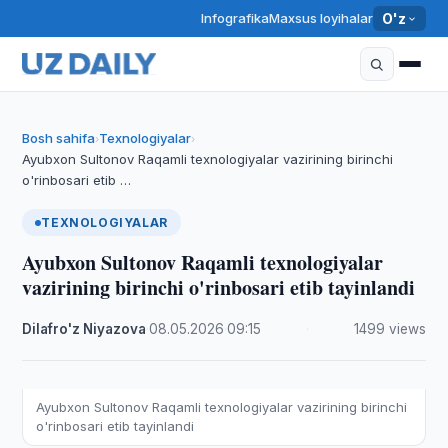
Infografika
Maxsus loyihalar
O'z
Bosh sahifa
Texnologiyalar
›
›
Ayubxon Sultonov Raqamli texnologiyalar vazirining birinchi
o'rinbosari etib …
TEXNOLOGIYALAR
Ayubxon Sultonov Raqamli texnologiyalar
vazirining birinchi o'rinbosari etib tayinlandi
Dilafro'z Niyazova
·
08.05.2026
·
09:15
·
1499 views
Ayubxon Sultonov Raqamli texnologiyalar vazirining birinchi
o'rinbosari etib tayinlandi