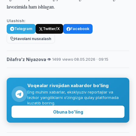
lavozimida ham ishlagan.
Ulashish:
Telegram
Twitter/X
Facebook
Havolani nusxalash
Dilafro'z Niyazova
·
👁 1499 views
·
08.05.2026 · 09:15
Voqealar rivojidan xabardor bo‘ling
Eng muhim xabarlar, eksklyuziv reportajlar va
tezkor yangiliklarni o‘zingizga qulay platformada
kuzatib boring.
Obuna bo'ling