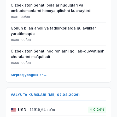
Oʻzbekiston Senati bolalar huquqlari va
ombudsmanlarni himoya qilishni kuchaytirdi
16:01 · 09/08
Qonun bilan aholi va tadbirkorlarga qulayliklar
yaratilmoqda
16:00 · 09/08
Oʻzbekiston Senati nogironlarni qoʻllab-quvvatlash
choralarini maʼqulladi
15:56 · 09/08
Ko'proq yangiliklar →
VALYUTA KURSLARI (MB, 07.08.2026)
USD
11915,64 so'm
↑ 0.24%