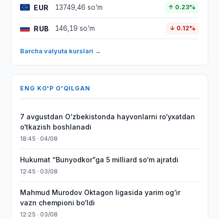
EUR
13749,46 so'm
↑ 0.23%
RUB
146,19 so'm
↓ 0.12%
Barcha valyuta kurslari →
ENG KO'P O'QILGAN
7 avgustdan O‘zbekistonda hayvonlarni ro‘yxatdan
o‘tkazish boshlanadi
18:45 · 04/08
Hukumat “Bunyodkor”ga 5 milliard so‘m ajratdi
12:45 · 03/08
Mahmud Murodov Oktagon ligasida yarim og‘ir
vazn chempioni bo‘ldi
12:25 · 03/08