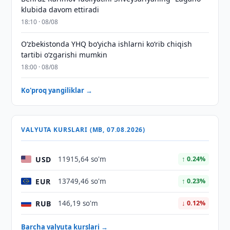
klubida davom ettiradi
18:10 · 08/08
O‘zbekistonda YHQ bo‘yicha ishlarni ko‘rib chiqish
tartibi o‘zgarishi mumkin
18:00 · 08/08
Ko'proq yangiliklar →
VALYUTA KURSLARI (MB, 07.08.2026)
USD
11915,64 so'm
↑ 0.24%
EUR
13749,46 so'm
↑ 0.23%
RUB
146,19 so'm
↓ 0.12%
Barcha valyuta kurslari →