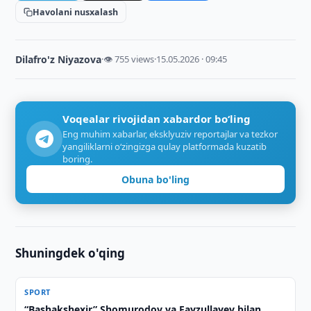
Havolani nusxalash
Dilafro'z Niyazova
·
👁 755 views
·
15.05.2026 · 09:45
Voqealar rivojidan xabardor bo‘ling
Eng muhim xabarlar, eksklyuziv reportajlar va tezkor
yangiliklarni o‘zingizga qulay platformada kuzatib
boring.
Obuna bo'ling
Shuningdek o'qing
SPORT
“Bashakshexir” Shomurodov va Fayzullayev bilan