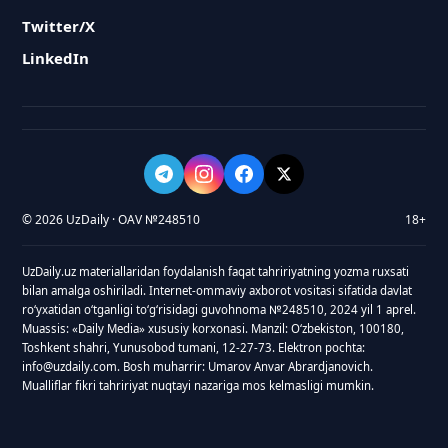
Twitter/X
LinkedIn
© 2026 UzDaily · OAV №248510
18+
UzDaily.uz materiallaridan foydalanish faqat tahririyatning yozma ruxsati
bilan amalga oshiriladi. Internet-ommaviy axborot vositasi sifatida davlat
roʻyxatidan oʻtganligi toʻgʻrisidagi guvohnoma №248510, 2024 yil 1 aprel.
Muassis: «Daily Media» xususiy korxonasi. Manzil: Oʻzbekiston, 100180,
Toshkent shahri, Yunusobod tumani, 12-27-73. Elektron pochta:
info@uzdaily.com. Bosh muharrir: Umarov Anvar Abrardjanovich.
Mualliflar fikri tahririyat nuqtayi nazariga mos kelmasligi mumkin.