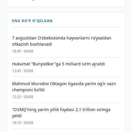
ENG KO'P O'QILGAN
7 avgustdan O‘zbekistonda hayvonlarni ro‘yxatdan
o‘tkazish boshlanadi
18:45 · 04/08
Hukumat “Bunyodkor”ga 5 milliard so‘m ajratdi
12:45 · 03/08
Mahmud Murodov Oktagon ligasida yarim og‘ir vazn
chempioni bo‘ldi
12:25 · 03/08
“O‘zMIJ”ning yarim yillik foydasi 2,1 trillion so‘mga
yetdi
18:10 · 03/08