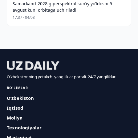
Samarkand-2028 giperspektral sun’iy yo‘ldoshi 5-
avgust kuni orbitaga uchiriladi
17:37 · 04/08
O'zbekistonning yetakchi yangiliklar portali. 24/7 yangiliklar.
BO'LIMLAR
O‘zbekiston
Iqtisod
Moliya
Texnologiyalar
Madaniyat