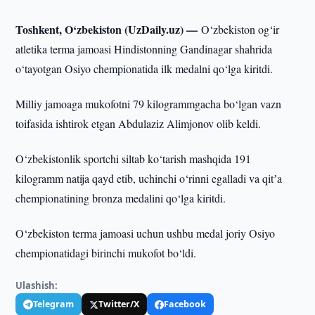
Toshkent, O‘zbekiston (UzDaily.uz) —
O‘zbekiston og‘ir
atletika terma jamoasi Hindistonning Gandinagar shahrida
o‘tayotgan Osiyo chempionatida ilk medalni qo‘lga kiritdi.
Milliy jamoaga mukofotni 79 kilogrammgacha bo‘lgan vazn
toifasida ishtirok etgan Abdulaziz Alimjonov olib keldi.
O‘zbekistonlik sportchi siltab ko‘tarish mashqida 191
kilogramm natija qayd etib, uchinchi o‘rinni egalladi va qitʼa
chempionatining bronza medalini qo‘lga kiritdi.
O‘zbekiston terma jamoasi uchun ushbu medal joriy Osiyo
chempionatidagi birinchi mukofot bo‘ldi.
Ulashish:
Telegram
Twitter/X
Facebook