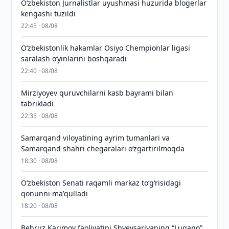
O‘zbekiston Jurnalistlar uyushmasi huzurida blogerlar
kengashi tuzildi
22:45 · 08/08
O‘zbekistonlik hakamlar Osiyo Chempionlar ligasi
saralash o‘yinlarini boshqaradi
22:40 · 08/08
Mirziyoyev quruvchilarni kasb bayrami bilan
tabrikladi
22:35 · 08/08
Samarqand viloyatining ayrim tumanlari va
Samarqand shahri chegaralari oʻzgartirilmoqda
18:30 · 08/08
Oʻzbekiston Senati raqamli markaz toʻgʻrisidagi
qonunni maʼqulladi
18:20 · 08/08
Behruz Karimov faoliyatini Shveysariyaning “Lugano”