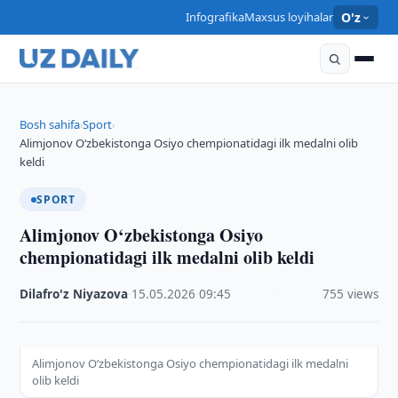
Infografika
Maxsus loyihalar
O'z
Bosh sahifa
Sport
›
›
Alimjonov O‘zbekistonga Osiyo chempionatidagi ilk medalni olib
keldi
SPORT
Alimjonov O‘zbekistonga Osiyo
chempionatidagi ilk medalni olib keldi
Dilafro'z Niyazova
·
15.05.2026
·
09:45
·
755 views
Alimjonov O‘zbekistonga Osiyo chempionatidagi ilk medalni
olib keldi