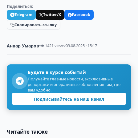
Поделиться:
Telegram
Twitter/X
Facebook
Скопировать ссылку
Анвар Умаров
·
👁 1421 views
·
03.08.2025 · 15:17
Будьте в курсе событий
Получайте главные новости, эксклюзивные
репортажи и оперативные обновления там, где
вам удобно.
Подписывайтесь на наш канал
Читайте также