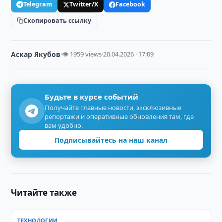
Telegram
Twitter/X
Facebook
Скопировать ссылку
Аскар Якубов
·
👁 1959 views
·
20.04.2026 · 17:09
Будьте в курсе событий
Получайте главные новости, эксклюзивные
репортажи и оперативные обновления там, где
вам удобно.
Подписывайтесь на наш канал
Читайте также
ТЕХНОЛОГИИ