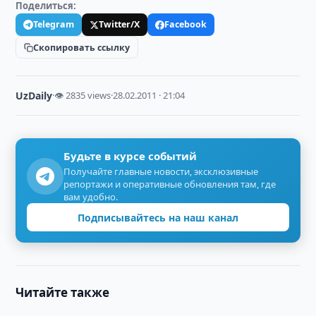
Поделиться:
Telegram
Twitter/X
Facebook
Скопировать ссылку
UzDaily
·
👁 2835 views
·
28.02.2011 · 21:04
Будьте в курсе событий
Получайте главные новости, эксклюзивные
репортажи и оперативные обновления там, где
вам удобно.
Подписывайтесь на наш канал
Читайте также