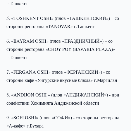
г.Ташкент
5. «TOSHKENT OSHI» (плов «ТАШКЕНТСКИЙ») – со
стороны ресторана «TANOVAR» г.Ташкент
6. «BAYRAM OSHI» (плов «ПРАЗДНИЧНЫЙ») – со
стороны ресторана «CHOY-POY (BAVARIA PLAZA)»
г.Ташкент
7. «FERGANA OSHI» (плов «ФЕРГАНСКИЙ») - со
стороны кафе «Уйгурские вкусные блюда» г.Маргилан
8. «ANDIJON OSHI » (плов «АНДИЖАНСКИЙ») - при
содействии Хокимията Андижанской области
9. «SOFI OSHI» (плов «СОФИ») - со стороны ресторана
«А-кафе» г.Бухара