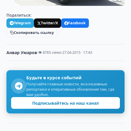
Поделиться:
Telegram
Twitter/X
Facebook
Скопировать ссылку
Анвар Умаров
·
👁 8765 views
·
27.04.2015 · 17:43
Будьте в курсе событий
Получайте главные новости, эксклюзивные
репортажи и оперативные обновления там, где
вам удобно.
Подписывайтесь на наш канал