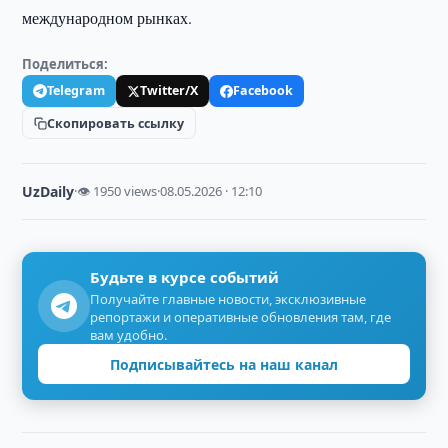
международном рынках.
Поделиться:
Telegram
Twitter/X
Facebook
Скопировать ссылку
UzDaily
·
👁 1950 views
·
08.05.2026 · 12:10
Будьте в курсе событий
Получайте главные новости, эксклюзивные
репортажи и оперативные обновления там, где
вам удобно.
Подписывайтесь на наш канал