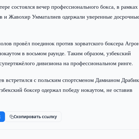
ере состоялся вечер профессионального бокса, в рамках
ов и Жавохир Умматалиев одержали уверенные досрочны
лов провёл поединок против хорватского боксера Агро
окаутом в восьмом раунде. Таким образом, узбекский
 супертяжёлого дивизиона на профессиональном ринге.
в встретился с польским спортсменом Дамианом Драбик
збекский боксер одержал победу нокаутом, не оставив
k
Скопировать ссылку