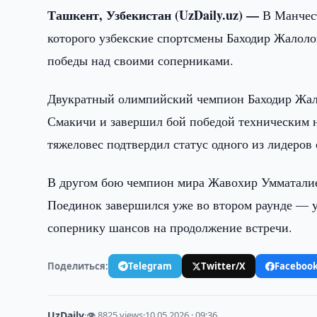
Ташкент, Узбекистан (UzDaily.uz) —
В Манчест
которого узбекские спортсмены Баходир Жалол
победы над своими соперниками.
Двукратный олимпийский чемпион Баходир Жало
Смакичи и завершил бой победой техническим н
тяжеловес подтвердил статус одного из лидеров
В другом бою чемпион мира Жавохир Умматалие
Поединок завершился уже во втором раунде — у
сопернику шансов на продолжение встречи.
Поделиться:
Telegram
Twitter/X
Faceboo
UzDaily
·
👁 8825 views
·
10.05.2026 · 09:36