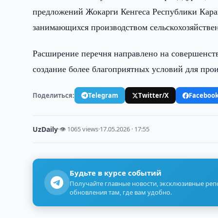
предложений Жокарги Кенгеса Республики Карак
занимающихся производством сельскохозяйстве
Расширение перечня направлено на совершенств
создание более благоприятных условий для прои
Поделиться:
Telegram
Twitter/X
Faceboo
UzDaily
·
👁 1065 views
·
17.05.2026 · 17:55
Будьте в курсе событий
Получайте главные новости, эксклюзивные ре
обновления там, где вам удобно.