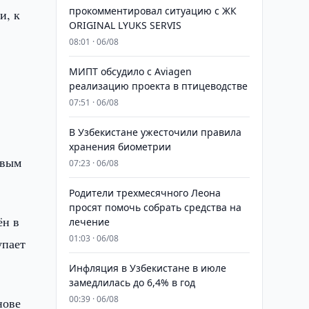
прокомментировал ситуацию с ЖК
и, к
ORIGINAL LYUKS SERVIS
08:01 · 06/08
МИПТ обсудило с Aviagen
реализацию проекта в птицеводстве
07:51 · 06/08
В Узбекистане ужесточили правила
хранения биометрии
овым
07:23 · 06/08
Родители трехмесячного Леона
просят помочь собрать средства на
ён в
лечение
01:03 · 06/08
упает
Инфляция в Узбекистане в июле
замедлилась до 6,4% в год
00:39 · 06/08
нове