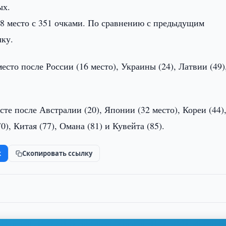
ых.
88 место с 351 очками. По сравнению с предыдущим
чку.
сто после России (16 место), Украины (24), Латвии (49)
сте после Австралии (20), Японии (32 место), Кореи (44)
0), Китая (77), Омана (81) и Кувейта (85).
k
Скопировать ссылку