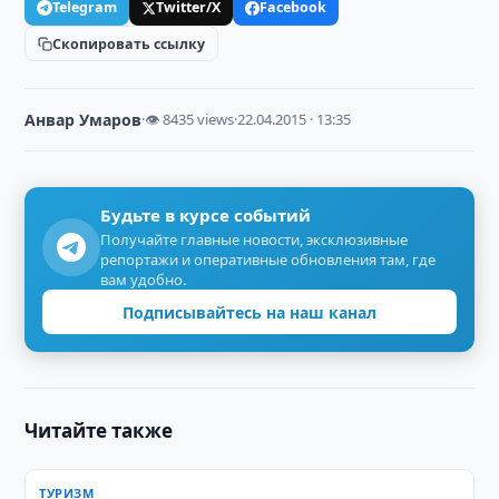
Telegram
Twitter/X
Facebook
Скопировать ссылку
Анвар Умаров
·
👁 8435 views
·
22.04.2015 · 13:35
Будьте в курсе событий
Получайте главные новости, эксклюзивные
репортажи и оперативные обновления там, где
вам удобно.
Подписывайтесь на наш канал
Читайте также
ТУРИЗМ