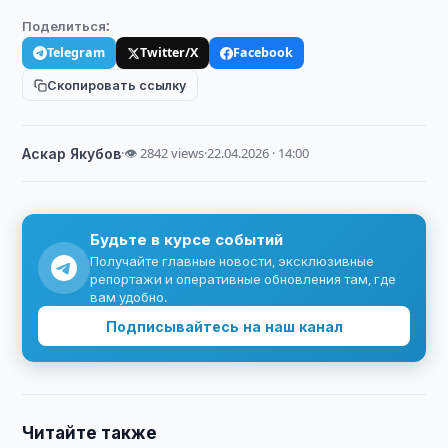
Поделиться:
Telegram
Twitter/X
Facebook
Скопировать ссылку
Аскар Якубов
·
👁 2842 views
·
22.04.2026 · 14:00
Будьте в курсе событий
Получайте главные новости, эксклюзивные
репортажи и оперативные обновления там, где
вам удобно.
Подписывайтесь на наш канал
Читайте также