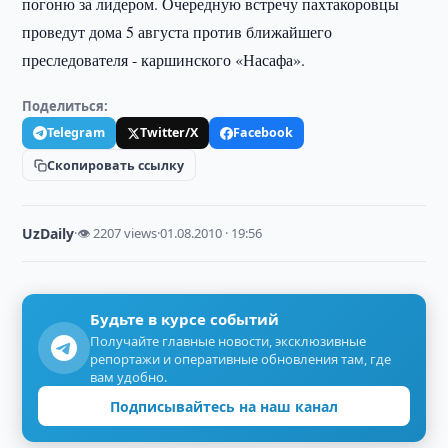
погоню за лидером. Очередную встречу пахтакоровцы
проведут дома 5 августа против ближайшего
преследователя - каршинского «Насафа».
Поделиться:
Telegram
Twitter/X
Facebook
Скопировать ссылку
UzDaily
·
👁 2207 views
·
01.08.2010 · 19:56
Будьте в курсе событий
Получайте главные новости, эксклюзивные
репортажи и оперативные обновления там, где
вам удобно.
Подписывайтесь на наш канал