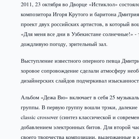
2011, 23 октября во Дворце «Истиклол» состоя
композитора Игоря Крутого и баритона Дмитри
проект двух российских артистов, в который во
«Для меня все дни в Узбекистане солнечные!» -
дождливую погоду, зрительный зал.
Выступление известного оперного певца Дмитри
хоровое сопровождение сделали атмосферу нео
дизайнерских слайдов подчеркивал изысканност
Альбом «Дежа Вю» включает в себя 25 музыкаль
группы. В первую группу вошли трэки, далекие
classic crossover (синтез классической и совре
добавлением электронных битов. Для второй ча
своего творчества композиции, выдержанные в