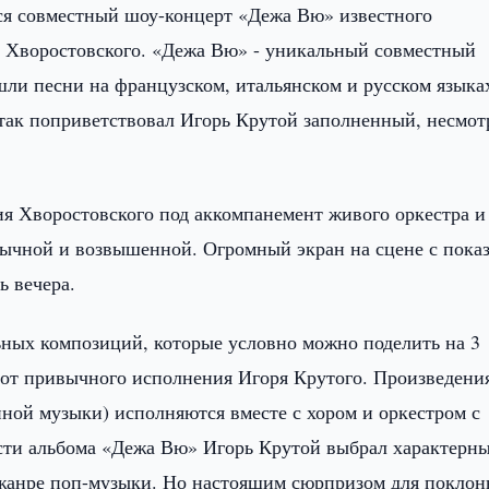
лся совместный шоу-концерт «Дежа Вю» известного
я Хворостовского. «Дежа Вю» - уникальный совместный
шли песни на французском, итальянском и русском языка
 так поприветствовал Игорь Крутой заполненный, несмот
я Хворостовского под аккомпанемент живого оркестра и
бычной и возвышенной. Огромный экран на сцене с пока
ь вечера.
ных композиций, которые условно можно поделить на 3
 от привычного исполнения Игоря Крутого. Произведени
менной музыки) исполняются вместе с хором и оркестром с
сти альбома «Дежа Вю» Игорь Крутой выбрал характерны
 жанре поп-музыки. Но настоящим сюрпризом для поклон