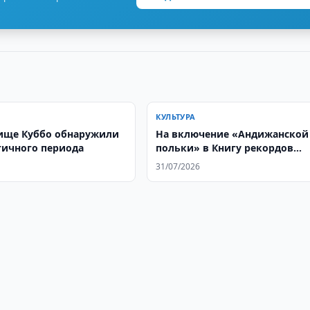
КУЛЬТУРА
ище Куббо обнаружили
На включение «Андижанской
тичного периода
польки» в Книгу рекордов
Гиннесса выделили 730 млн.
31/07/2026
сумов