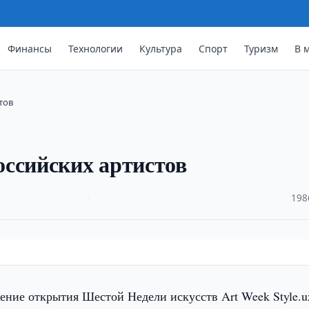
Финансы
Технологии
Культура
Спорт
Туризм
В 
тов
оссийских артистов
·
198
ние открытия Шестой Недели искусств Art Week Style.u