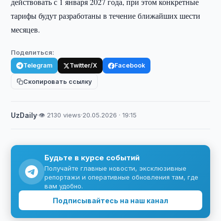
действовать с 1 января 2027 года, при этом конкретные
тарифы будут разработаны в течение ближайших шести
месяцев.
Поделиться:
Telegram
Twitter/X
Facebook
Скопировать ссылку
UzDaily
·
👁 2130 views
·
20.05.2026 · 19:15
Будьте в курсе событий
Получайте главные новости, эксклюзивные
репортажи и оперативные обновления там, где
вам удобно.
Подписывайтесь на наш канал