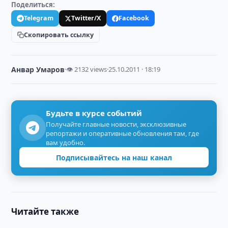
Поделиться:
Telegram
Twitter/X
Facebook
Скопировать ссылку
Анвар Умаров
·
👁 2132 views
·
25.10.2011 · 18:19
Будьте в курсе событий
Получайте главные новости, эксклюзивные
репортажи и оперативные обновления там, где
вам удобно.
Подписывайтесь на наш канал
Читайте также